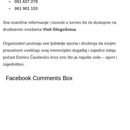
061 627 279
061 901 153
Sve zvanične informacije i novosti o turniru bit će dostupne na
društvenim mrežama
Visit Glogošnica
.
Organizatori pozivaju sve ljubitelje sporta i druženja da svojim
prisustvom uveličaju ovaj memorijalni događaj i zajedno odaju
počast Esmiru Čauševiću kroz ono što je najviše volio – sport i
zajedništvo.
Facebook Comments Box