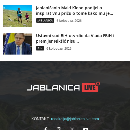
Jablaničanin Maid Klepo podijelio
inspirativnu priču o tome kako mu je...
JABLANICA
6 kolovoza, 2026
Ustavni sud BiH utvrdio da Vlada FBiH i
premijer Nikšić nisu...
BIH
6 kolovoza, 2026
KONTAKT:
redakcija@jablanicalive.com