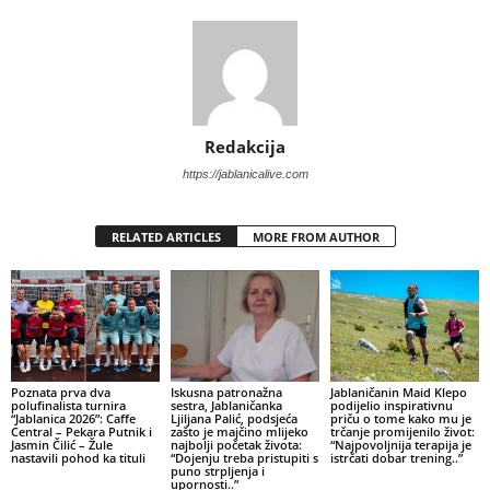
Redakcija
https://jablanicalive.com
RELATED ARTICLES
MORE FROM AUTHOR
Poznata prva dva
Iskusna patronažna
Jablaničanin Maid Klepo
polufinalista turnira
sestra, Jablaničanka
podijelio inspirativnu
“Jablanica 2026”: Caffe
Ljiljana Palić, podsjeća
priču o tome kako mu je
Central – Pekara Putnik i
zašto je majčino mlijeko
trčanje promijenilo život:
Jasmin Čilić – Žule
najbolji početak života:
“Najpovoljnija terapija je
nastavili pohod ka tituli
“Dojenju treba pristupiti s
istrčati dobar trening..”
puno strpljenja i
upornosti..”