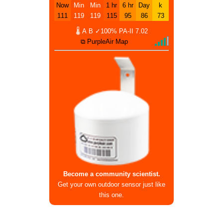
Now
Min
Min
1 hr
6 hr
Day
k
111
119
119
115
95
86
73
🌡
A
B
✓100%
PA-II
7.02
⧉ PurpleAir Map
Become a community scientist.
Get your own outdoor sensor just like
this one.