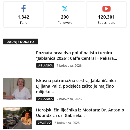
1,342
290
120,301
Fans
Followers
Subscribers
ZADNJE DODATO
Poznata prva dva polufinalista turnira
“Jablanica 2026”: Caffe Central – Pekara...
JABLANICA
7 kolovoza, 2026
Iskusna patronažna sestra, Jablaničanka
Ljiljana Palić, podsjeća zašto je majčino
mlijeko...
JABLANICA
7 kolovoza, 2026
Herojski čin liječnika iz Mostara: Dr. Antonio
Udundžić i dr. Gabriela...
DRUŠTVO
6 kolovoza, 2026