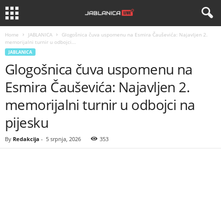
Home
JABLANICA
Glogošnica čuva uspomenu na Esmira Čauševića: Najavljen 2.
memorijalni turnir u odbojci...
JABLANICA
Glogošnica čuva uspomenu na
Esmira Čauševića: Najavljen 2.
memorijalni turnir u odbojci na
pijesku
By
Redakcija
-
5 srpnja, 2026
353