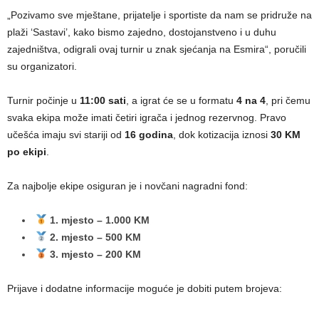
„Pozivamo sve mještane, prijatelje i sportiste da nam se pridruže na
plaži ‘Sastavi’, kako bismo zajedno, dostojanstveno i u duhu
zajedništva, odigrali ovaj turnir u znak sjećanja na Esmira“, poručili
su organizatori.
Turnir počinje u
11:00 sati
, a igrat će se u formatu
4 na 4
, pri čemu
svaka ekipa može imati četiri igrača i jednog rezervnog. Pravo
učešća imaju svi stariji od
16 godina
, dok kotizacija iznosi
30 KM
po ekipi
.
Za najbolje ekipe osiguran je i novčani nagradni fond:
1. mjesto – 1.000 KM
2. mjesto – 500 KM
3. mjesto – 200 KM
Prijave i dodatne informacije moguće je dobiti putem brojeva: