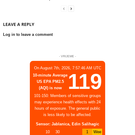
LEAVE A REPLY
Log in to leave a comment
- VRIJEME -
On August 7th, 2026, 7:57:46 AM UTC
119
10-minute Average
US EPA PM2.5
(AQI) is now
101-150: Members of sensitive groups
may experience health effects with 24
hours of exposure. The general public
is less likely to be affected.
Sensor: Jablanica, Edin Salihagic
10
30
1
Wee