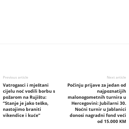
Previous article
Next article
Vatrogasci i mještani
Počinju prijave za jedan od
cijelu noć vodili borbu s
najpoznatijih
požarom na Rujištu:
malonogometnih turnira u
“Stanje je jako teško,
Hercegovini: Jubilarni 30.
nastojimo braniti
Noćni turnir u Jablanici
vikendice i kuće”
donosi nagradni fond veći
od 15.000 KM