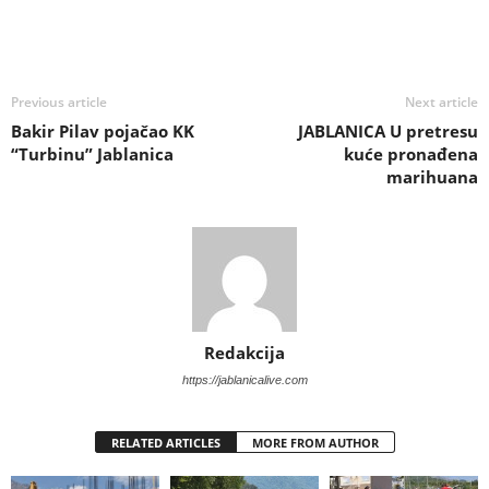
Previous article
Next article
Bakir Pilav pojačao KK
JABLANICA U pretresu
“Turbinu” Jablanica
kuće pronađena
marihuana
Redakcija
https://jablanicalive.com
RELATED ARTICLES
MORE FROM AUTHOR