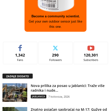
Become a community scientist.
Get your own outdoor sensor just like
this one.
1,342
290
120,301
Fans
Followers
Subscribers
ZADNJE DODATO
Nova prilika za posao u Jablanici: Traže više
radnika i nude...
JABLANICA
7 kolovoza, 2026
Znatno pojačan saobraćaj na M-17: Gužve od