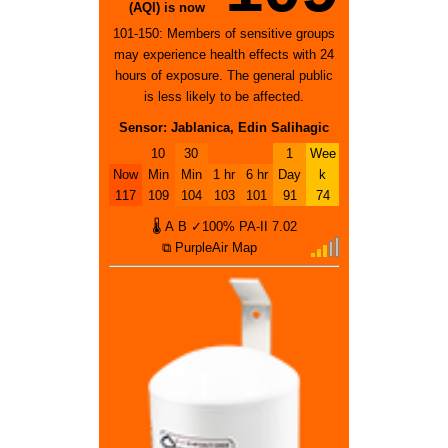
(AQI) is now
101-150: Members of sensitive groups
may experience health effects with 24
hours of exposure. The general public
is less likely to be affected.
Sensor: Jablanica, Edin Salihagic
10
30
1
Wee
Now
Min
Min
1 hr
6 hr
Day
k
117
109
104
103
101
91
74
🌡
A
B
✓100%
PA-II
7.02
⧉ PurpleAir Map