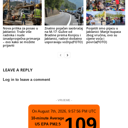
Nova prilika za posao u
Znatno pojačan saobraćaj
Posjetili smo pijacu u
Jablanici: Traže više
na M-17: Gužve od
Jablanici: Manje kupaca
radnika i nude
Bradine prema Konjicu i
zbog vrućina, ovo su
iznadprosječna primanja
Jablanici, radovi dodatno
cijene voća i
– evo kako se možete
usporavaju vožnju(FOTO)
povrća(FOTO)
prijaviti
LEAVE A REPLY
Log in to leave a comment
- VRIJEME -
On August 7th, 2026, 9:57:56 PM UTC
109
10-minute Average
US EPA PM2.5