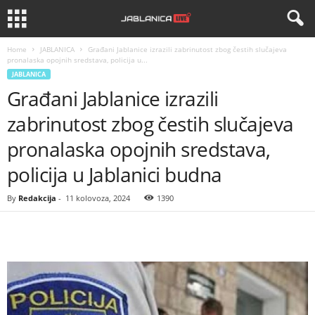
Home
JABLANICA
Građani Jablanice izrazili zabrinutost zbog čestih slučajeva
pronalaska opojnih sredstava, policija u...
JABLANICA
Građani Jablanice izrazili
zabrinutost zbog čestih slučajeva
pronalaska opojnih sredstava,
policija u Jablanici budna
By
Redakcija
-
11 kolovoza, 2024
1390