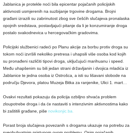
Jablanica je protekle noći bila epicentar pojačanih policijskih
aktivnosti usmjerenih na suzbijanje trgovine drogama. Brojni
građani izrazili su zabrinutost zbog sve češćih slučajeva pronalaska
opojnih sredstava, postavljajući pitanje da li je konzumiranje droga
postalo svakodnevica u hercegovačkim gradovima.
Policijski službenici radeći po Planu akcije za borbu protiv droga su
tokom noći izvršili nekoliko pretresa i uhapsili više osoba kod kojih
su pronađeni različiti tipovi droga, uključujući marihuanu i speed.
Među uhapšenim su bili jedan strani državljanin i dvojica mladića iz
Jablanice te jedna osoba iz Ostrošca, a isti su lišavani slobode na
području Djevora, platou Muzeja Bitka za ranjenike, Ulici 1. mart…
Ovakvi rezultati pokazuju da policija ozbiljno shvaća problem
zloupotrebe droga i da će nastaviti s intenzivnim aktivnostima kako
bi zaštitili građane, piše
novikonjic.ba.
Porast broja slučajeva povezanih s drogama ukazuje na potrebu za
sveobuhvatnim pristupom ovom problemu. Osim pojačanih