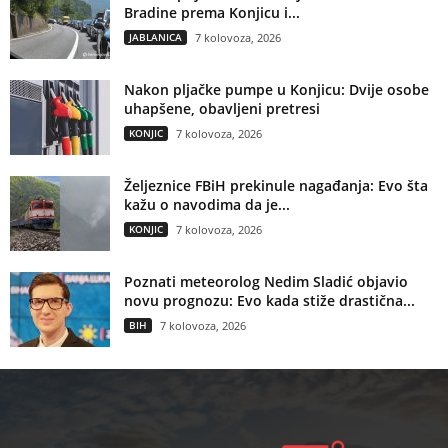
Bradine prema Konjicu i...
JABLANICA
7 kolovoza, 2026
Nakon pljačke pumpe u Konjicu: Dvije osobe
uhapšene, obavljeni pretresi
KONJIC
7 kolovoza, 2026
Željeznice FBiH prekinule nagađanja: Evo šta
kažu o navodima da je...
KONJIC
7 kolovoza, 2026
Poznati meteorolog Nedim Sladić objavio
novu prognozu: Evo kada stiže drastična...
BIH
7 kolovoza, 2026