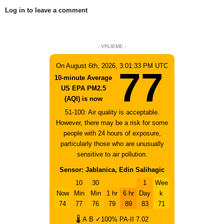
Log in to leave a comment
- VRIJEME -
On August 6th, 2026, 3:01:33 PM UTC
77
10-minute Average
US EPA PM2.5
(AQI) is now
51-100: Air quality is acceptable.
However, there may be a risk for some
people with 24 hours of exposure,
particularly those who are unusually
sensitive to air pollution.
Sensor: Jablanica, Edin Salihagic
10
30
1
Wee
Now
Min
Min
1 hr
6 hr
Day
k
74
77
76
79
89
83
71
🌡
A
B
✓100%
PA-II
7.02