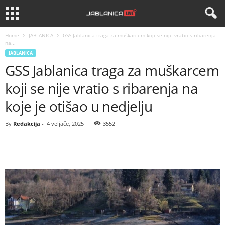
Home
JABLANICA
GSS Jablanica traga za muškarcem koji se nije vratio s ribarenja
na...
JABLANICA
GSS Jablanica traga za muškarcem
koji se nije vratio s ribarenja na
koje je otišao u nedjelju
By
Redakcija
-
4 veljače, 2025
3552