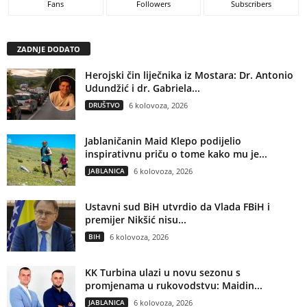
Fans
Followers
Subscribers
ZADNJE DODATO
Herojski čin liječnika iz Mostara: Dr. Antonio
Udundžić i dr. Gabriela...
DRUŠTVO
6 kolovoza, 2026
Jablaničanin Maid Klepo podijelio
inspirativnu priču o tome kako mu je...
JABLANICA
6 kolovoza, 2026
Ustavni sud BiH utvrdio da Vlada FBiH i
premijer Nikšić nisu...
BIH
6 kolovoza, 2026
KK Turbina ulazi u novu sezonu s
promjenama u rukovodstvu: Maidin...
JABLANICA
6 kolovoza, 2026