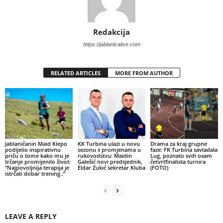
Redakcija
https://jablanicalive.com
RELATED ARTICLES
MORE FROM AUTHOR
Jablaničanin Maid Klepo
KK Turbina ulazi u novu
Drama za kraj grupne
podijelio inspirativnu
sezonu s promjenama u
faze: FK Turbina savladala
priču o tome kako mu je
rukovodstvu: Maidin
Lug, poznato svih osam
trčanje promijenilo život:
Galešić novi predsjednik,
četvrtfinalista turnira
“Najpovoljnija terapija je
Eldar Zukić sekretar Kluba
(FOTO)
istrčati dobar trening..”
LEAVE A REPLY