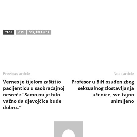
TAGS
GSS
GSS JABLANICA
Previous article
Next article
Vernes je tijelom zaštitio
Profesor u BiH osuđen zbog
pacijenticu u saobraćajnoj
seksualnog zlostavljanja
nesreći: “Samo mi je bilo
učenice, sve tajno
važno da djevojčica bude
snimljeno
dobro..”