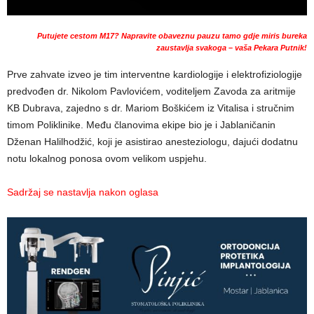
Putujete cestom M17? Napravite obaveznu pauzu tamo gdje miris bureka
zaustavlja svakoga – vaša Pekara Putnik!
Prve zahvate izveo je tim interventne kardiologije i elektrofiziologije
predvođen dr. Nikolom Pavlovićem, voditeljem Zavoda za aritmije
KB Dubrava, zajedno s dr. Mariom Boškićem iz Vitalisa i stručnim
timom Poliklinike. Među članovima ekipe bio je i Jablaničanin
Dženan Halilhodžić, koji je asistirao anesteziologu, dajući dodatnu
notu lokalnog ponosa ovom velikom uspjehu.
Sadržaj se nastavlja nakon oglasa