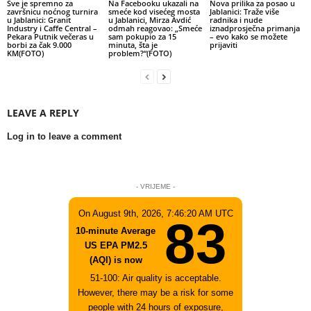
Sve je spremno za
Na Facebooku ukazali na
Nova prilika za posao u
završnicu noćnog turnira
smeće kod visećeg mosta
Jablanici: Traže više
u Jablanici: Granit
u Jablanici, Mirza Avdić
radnika i nude
Industry i Caffe Central –
odmah reagovao: „Smeće
iznadprosječna primanja
Pekara Putnik večeras u
sam pokupio za 15
– evo kako se možete
borbi za čak 9.000
minuta, šta je
prijaviti
KM(FOTO)
problem?“(FOTO)
LEAVE A REPLY
Log in to leave a comment
- VRIJEME -
On August 9th, 2026, 7:46:20 AM UTC
83
10-minute Average
US EPA PM2.5
(AQI) is now
51-100: Air quality is acceptable.
However, there may be a risk for some
people with 24 hours of exposure,