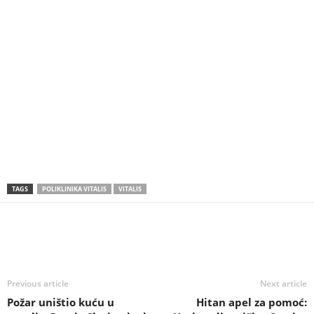
TAGS
POLIKLINIKA VITALIS
VITALIS
Previous article
Next article
Požar uništio kuću u
Hitan apel za pomoć: