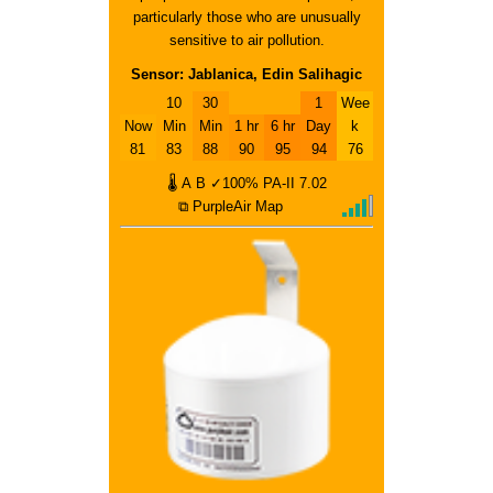
particularly those who are unusually
sensitive to air pollution.
Sensor: Jablanica, Edin Salihagic
10
30
1
Wee
Now
Min
Min
1 hr
6 hr
Day
k
81
83
88
90
95
94
76
🌡
A
B
✓100%
PA-II
7.02
⧉ PurpleAir Map