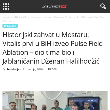
Home
JABLANICA
Historijski zahvat u Mostaru: Vitalis prvi u BiH izveo Pulse Field
Ablation...
JABLANICA
Historijski zahvat u Mostaru:
Vitalis prvi u BiH izveo Pulse Field
Ablation – dio tima bio i
Jablaničanin Dženan Halilhodžić
By
Redakcija
-
21 travnja, 2026
539