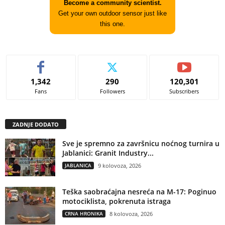
Become a community scientist.
Get your own outdoor sensor just like
this one.
1,342
290
120,301
Fans
Followers
Subscribers
ZADNJE DODATO
Sve je spremno za završnicu noćnog turnira u
Jablanici: Granit Industry...
JABLANICA
9 kolovoza, 2026
Teška saobraćajna nesreća na M-17: Poginuo
motociklista, pokrenuta istraga
CRNA HRONIKA
8 kolovoza, 2026