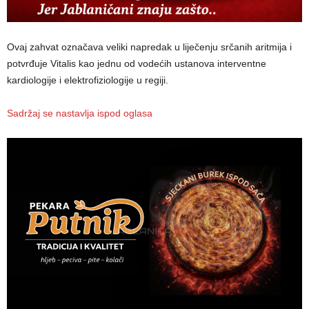
Ovaj zahvat označava veliki napredak u liječenju srčanih aritmija i
potvrđuje Vitalis kao jednu od vodećih ustanova interventne
kardiologije i elektrofiziologije u regiji.
Sadržaj se nastavlja ispod oglasa