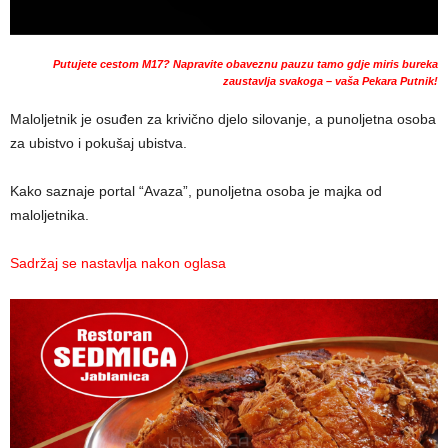
Putujete cestom M17? Napravite obaveznu pauzu tamo gdje miris bureka
zaustavlja svakoga – vaša Pekara Putnik!
Maloljetnik je osuđen za krivično djelo silovanje, a punoljetna osoba
za ubistvo i pokušaj ubistva.
Kako saznaje portal “Avaza”, punoljetna osoba je majka od
maloljetnika.
Sadržaj se nastavlja nakon oglasa