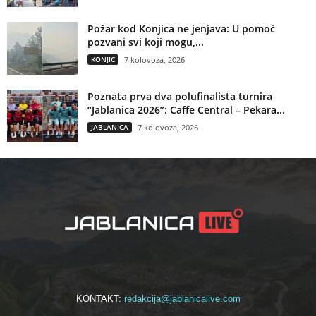
Požar kod Konjica ne jenjava: U pomoć
pozvani svi koji mogu,...
KONJIC
7 kolovoza, 2026
Poznata prva dva polufinalista turnira
“Jablanica 2026”: Caffe Central – Pekara...
JABLANICA
7 kolovoza, 2026
KONTAKT:
redakcija@jablanicalive.com