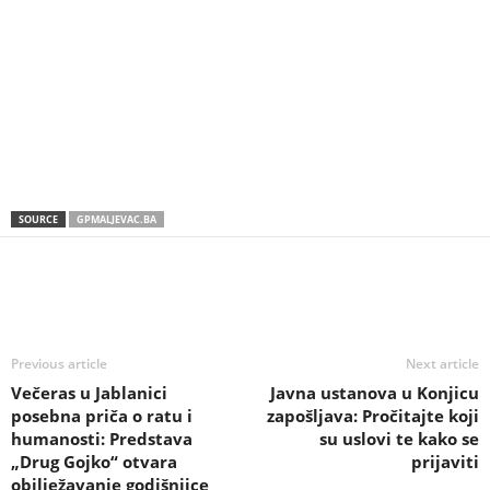
SOURCE
GPMALJEVAC.BA
Previous article
Next article
Večeras u Jablanici
Javna ustanova u Konjicu
posebna priča o ratu i
zapošljava: Pročitajte koji
humanosti: Predstava
su uslovi te kako se
„Drug Gojko“ otvara
prijaviti
obilježavanje godišnjice