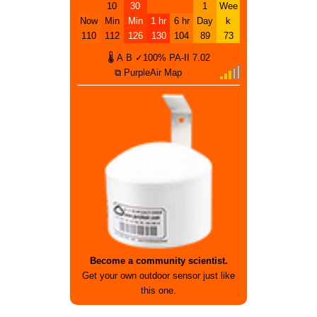
10
30
1
Wee
Now
Min
Min
1 hr
6 hr
Day
k
110
112
126
130
104
89
73
🌡
A
B
✓100%
PA-II
7.02
⧉ PurpleAir Map
Become a community scientist.
Get your own outdoor sensor just like
this one.