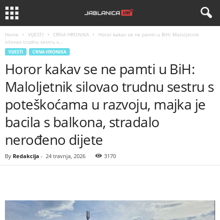
Home
VIJESTI
CRNA HRONIKA
Horor kakav se ne pamti u BiH: Maloljetnik
silovao trudnu sestru s...
VIJESTI
CRNA HRONIKA
Horor kakav se ne pamti u BiH:
Maloljetnik silovao trudnu sestru s
poteškoćama u razvoju, majka je
bacila s balkona, stradalo
nerođeno dijete
By
Redakcija
-
24 travnja, 2026
3170