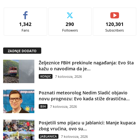
1,342
290
120,301
Fans
Followers
Subscribers
ZADNJE DODATO
Željeznice FBiH prekinule nagađanja: Evo šta
kažu o navodima da je...
KONJIC
7 kolovoza, 2026
Poznati meteorolog Nedim Sladić objavio
novu prognozu: Evo kada stiže drastična...
BIH
7 kolovoza, 2026
Posjetili smo pijacu u Jablanici: Manje kupaca
zbog vrućina, ovo su...
JABLANICA
7 kolovoza, 2026