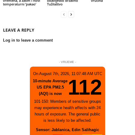
vremena, a zatim i novi
obavijestio državno
vrućina
temperaturni ‘pakao’
Tužilaštvo
LEAVE A REPLY
Log in to leave a comment
- VRIJEME -
On August 7th, 2026, 11:07:48 AM UTC
112
10-minute Average
US EPA PM2.5
(AQI) is now
101-150: Members of sensitive groups
may experience health effects with 24
hours of exposure. The general public
is less likely to be affected.
Sensor: Jablanica, Edin Salihagic