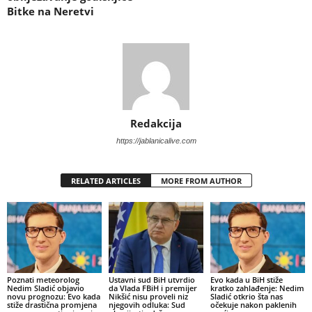
Bitke na Neretvi
Redakcija
https://jablanicalive.com
RELATED ARTICLES
MORE FROM AUTHOR
Poznati meteorolog
Ustavni sud BiH utvrdio
Evo kada u BiH stiže
Nedim Sladić objavio
da Vlada FBiH i premijer
kratko zahlađenje: Nedim
novu prognozu: Evo kada
Nikšić nisu proveli niz
Sladić otkrio šta nas
stiže drastična promjena
njegovih odluka: Sud
očekuje nakon paklenih