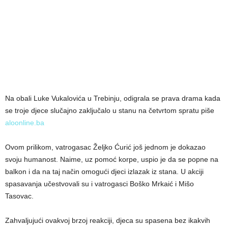
Na obali Luke Vukalovića u Trebinju, odigrala se prava drama kada
se troje djece slučajno zaključalo u stanu na četvrtom spratu piše
aloonline.ba
Ovom prilikom, vatrogasac Željko Ćurić još jednom je dokazao
svoju humanost. Naime, uz pomoć korpe, uspio je da se popne na
balkon i da na taj način omogući djeci izlazak iz stana. U akciji
spasavanja učestvovali su i vatrogasci Boško Mrkaić i Mišo
Tasovac.
Zahvaljujući ovakvoj brzoj reakciji, djeca su spasena bez ikakvih