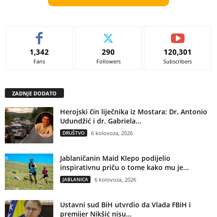
1,342
290
120,301
Fans
Followers
Subscribers
ZADNJE DODATO
Herojski čin liječnika iz Mostara: Dr. Antonio
Udundžić i dr. Gabriela...
DRUŠTVO
6 kolovoza, 2026
Jablaničanin Maid Klepo podijelio
inspirativnu priču o tome kako mu je...
JABLANICA
6 kolovoza, 2026
Ustavni sud BiH utvrdio da Vlada FBiH i
premijer Nikšić nisu...