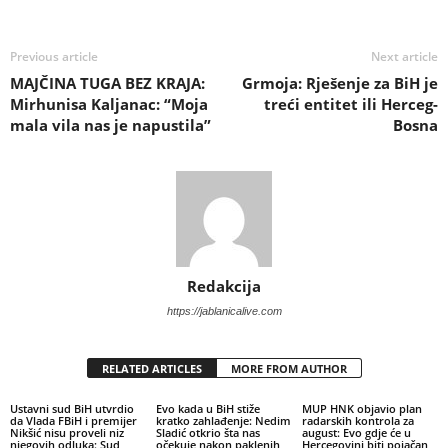
Previous article
Next article
MAJČINA TUGA BEZ KRAJA:
Grmoja: Rješenje za BiH je
Mirhunisa Kaljanac: “Moja
treći entitet ili Herceg-
mala vila nas je napustila”
Bosna
Redakcija
https://jablanicalive.com
RELATED ARTICLES
MORE FROM AUTHOR
Ustavni sud BiH utvrdio
Evo kada u BiH stiže
MUP HNK objavio plan
da Vlada FBiH i premijer
kratko zahlađenje: Nedim
radarskih kontrola za
Nikšić nisu proveli niz
Sladić otkrio šta nas
august: Evo gdje će u
njegovih odluka: Sud
očekuje nakon paklenih
Hercegovini biti pojačan