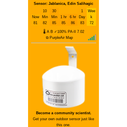
Sensor: Jablanica, Edin Salihagic
10
30
1
Wee
Now
Min
Min
1 hr
6 hr
Day
k
81
82
85
85
86
83
72
🌡
A
B
✓100%
PA-II
7.02
⧉ PurpleAir Map
Become a community scientist.
Get your own outdoor sensor just like
this one.