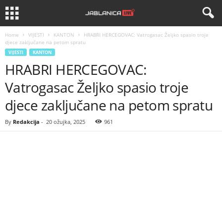
Home
VIJESTI
KANTON
HRABRI HERCEGOVAC: Vatrogasac Željko spasio troje
djece zaključane na petom spratu
VIJESTI
KANTON
HRABRI HERCEGOVAC:
Vatrogasac Željko spasio troje
djece zaključane na petom spratu
By
Redakcija
-
20 ožujka, 2025
961