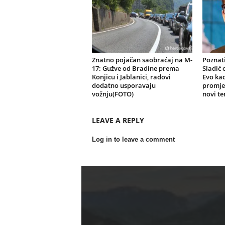
Znatno pojačan saobraćaj na M-
Poznat
17: Gužve od Bradine prema
Sladić 
Konjicu i Jablanici, radovi
Evo kad
dodatno usporavaju
promje
vožnju(FOTO)
novi te
LEAVE A REPLY
Log in to leave a comment