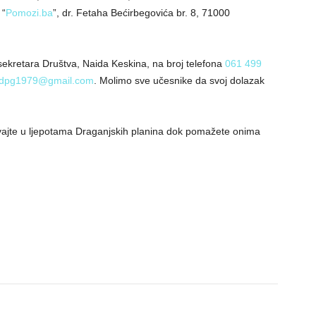
 “
Pomozi.ba
”, dr. Fetaha Bećirbegovića br. 8, 71000
 sekretara Društva, Naida Keskina, na broj telefona
061 499
dpg1979@gmail.com
. Molimo sve učesnike da svoj dolazak
uživajte u ljepotama Draganjskih planina dok pomažete onima