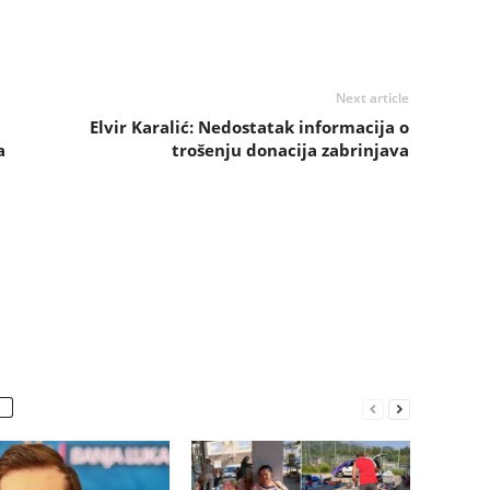
Next article
Elvir Karalić: Nedostatak informacija o
a
trošenju donacija zabrinjava