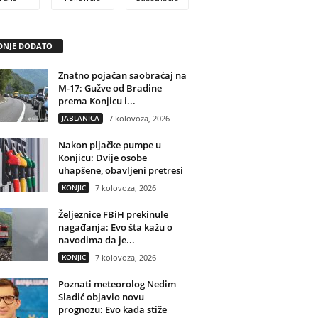
DNJE DODATO
Znatno pojačan saobraćaj na
M-17: Gužve od Bradine
prema Konjicu i...
JABLANICA
7 kolovoza, 2026
Nakon pljačke pumpe u
Konjicu: Dvije osobe
uhapšene, obavljeni pretresi
KONJIC
7 kolovoza, 2026
Željeznice FBiH prekinule
nagađanja: Evo šta kažu o
navodima da je...
KONJIC
7 kolovoza, 2026
Poznati meteorolog Nedim
Sladić objavio novu
prognozu: Evo kada stiže