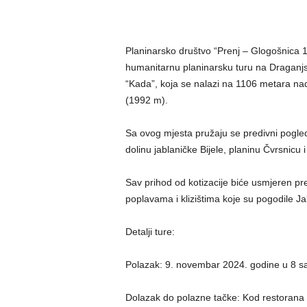
Planinarsko društvo “Prenj – Glogošnica 
humanitarnu planinarsku turu na Draganjsk
“Kada”, koja se nalazi na 1106 metara nad
(1992 m).
Sa ovog mjesta pružaju se predivni pogled
dolinu jablaničke Bijele, planinu Čvrsnicu
Sav prihod od kotizacije biće usmjeren 
poplavama i klizištima koje su pogodile Ja
Detalji ture:
Polazak: 9. novembar 2024. godine u 8 sa
Dolazak do polazne tačke: Kod restorana “