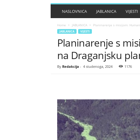
NASLOVNICA
JABLANICA
VIJESTI
Home
JABLANICA
Planinarenje s misijom: Human
JABLANICA
VIJESTI
Planinarenje s mi
na Draganjsku pla
By
Redakcija
-
4 studenoga, 2024
1176