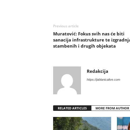
Previous article
Muratović: Fokus svih nas će biti
sanacija infrastrukture te izgradnj
stambenih i drugih objekata
Redakcija
https://jablanicalive.com
RELATED ARTICLES
MORE FROM AUTHOR