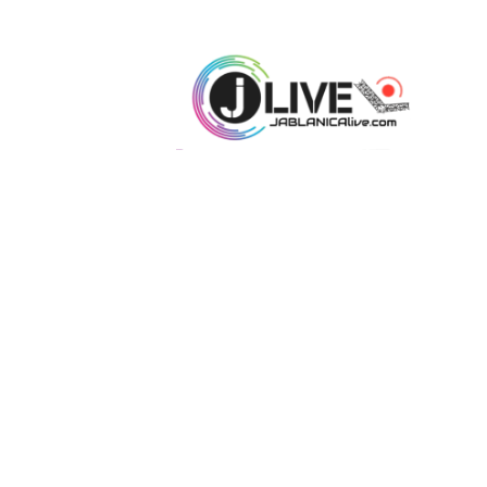
J
A
B
L
A
N
I
C
A
L
I
V
E