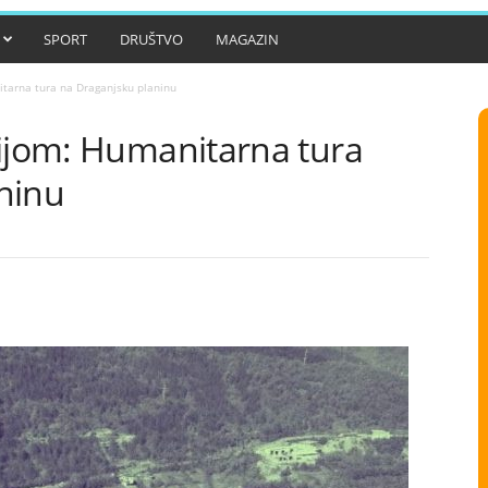
SPORT
DRUŠTVO
MAGAZIN
itarna tura na Draganjsku planinu
sijom: Humanitarna tura
ninu