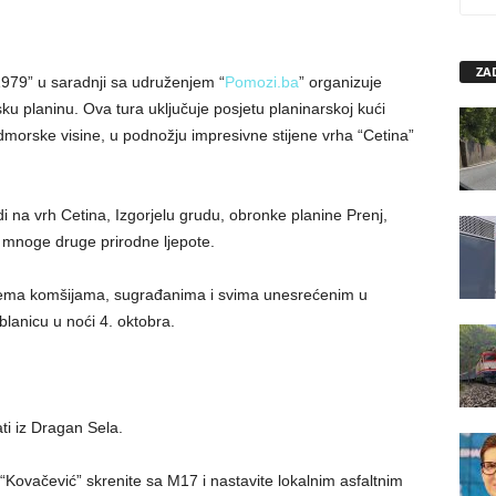
ZA
1979” u saradnji sa udruženjem “
Pomozi.ba
” organizuje
u planinu. Ova tura uključuje posjetu planinarskoj kući
morske visine, u podnožju impresivne stijene vrha “Cetina”
i na vrh Cetina, Izgorjelu grudu, obronke planine Prenj,
 i mnoge druge prirodne ljepote.
prema komšijama, sugrađanima i svima unesrećenim u
blanicu u noći 4. oktobra.
ti iz Dragan Sela.
Kovačević” skrenite sa M17 i nastavite lokalnim asfaltnim