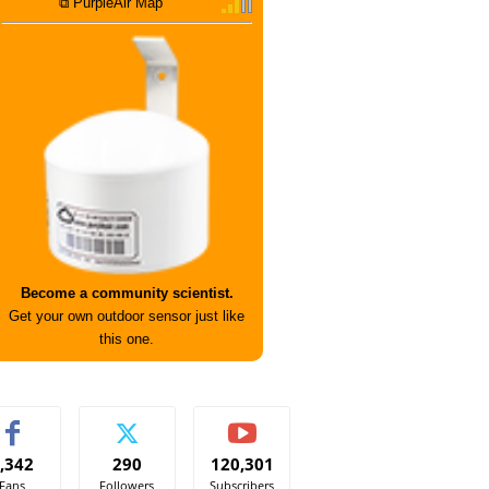
⧉ PurpleAir Map
Become a community scientist.
Get your own outdoor sensor just like
this one.
,342
290
120,301
Fans
Followers
Subscribers