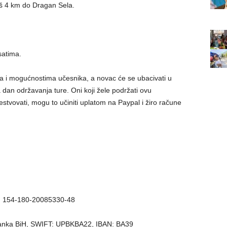
oš 4 km do Dragan Sela.
satima.
ma i mogućnostima učesnika, a novac će se ubacivati u
dan održavanja ture. Oni koji žele podržati ovu
stvovati, mogu to učiniti uplatom na Paypal i žiro račune
H: 154-180-20085330-48
 Banka BiH, SWIFT: UPBKBA22, IBAN: BA39