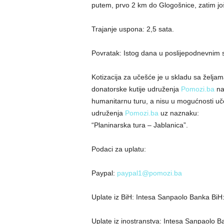
putem, prvo 2 km do Glogošnice, zatim j
Trajanje uspona: 2,5 sata.
Povratak: Istog dana u poslijepodnevnim 
Kotizacija za učešće je u skladu sa želja
donatorske kutije udruženja
Pomozi.ba
na 
humanitarnu turu, a nisu u mogućnosti uče
udruženja
Pomozi.ba
uz naznaku:
“Planinarska tura – Jablanica”.
Podaci za uplatu:
Paypal:
paypal1@pomozi.ba
Uplate iz BiH: Intesa Sanpaolo Banka Bi
Uplate iz inostranstva: Intesa Sanpaolo