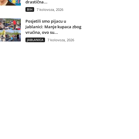
drastična...
BIH
7 kolovoza, 2026
Posjetili smo pijacu u
Jablanici: Manje kupaca zbog
vrućina, ovo su...
JABLANICA
7 kolovoza, 2026