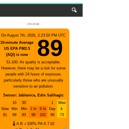
- VRIJEME -
On August 7th, 2026, 2:23:50 PM UTC
89
10-minute Average
US EPA PM2.5
(AQI) is now
51-100: Air quality is acceptable.
However, there may be a risk for some
people with 24 hours of exposure,
particularly those who are unusually
sensitive to air pollution.
Sensor: Jablanica, Edin Salihagic
10
30
1
Wee
Now
Min
Min
1 hr
6 hr
Day
k
91
89
93
99
102
90
73
🌡
A
B
✓100%
PA-II
7.02