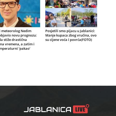
i meteorolog Nedim
Posjetili smo pijacu u Jablanici:
objavio novu prognozu:
Manje kupaca zbog vrućina, ovo
a stiže drastična
su cijene voća i povrća(FOTO)
na vremena, a zatim i
mperaturni ‘pakao’