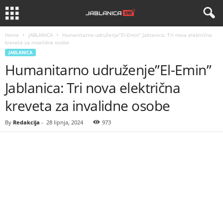
Home
JABLANICA
Humanitarno udruženje”El-Emin” Jablanica: Tri nova električna
kreveta za invalidne osobe
JABLANICA
Humanitarno udruženje”El-Emin”
Jablanica: Tri nova električna
kreveta za invalidne osobe
By
Redakcija
-
28 lipnja, 2024
973