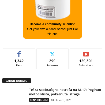
Become a community scientist.
Get your own outdoor sensor just like
this one.
1,342
290
120,301
Fans
Followers
Subscribers
ZADNJE DODATO
Teška saobraćajna nesreća na M-17: Poginuo
motociklista, pokrenuta istraga
CRNA HRONIKA
8 kolovoza, 2026