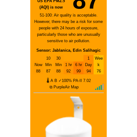
87
US EPA PM2.5
(AQI) is now
51-100: Air quality is acceptable.
However, there may be a risk for some
people with 24 hours of exposure,
particularly those who are unusually
sensitive to air pollution.
Sensor: Jablanica, Edin Salihagic
10
30
1
Wee
Now
Min
Min
1 hr
6 hr
Day
k
88
87
88
92
99
94
76
🌡
A
B
✓100%
PA-II
7.02
⧉ PurpleAir Map