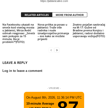
https://jablanicalive.com
RELATED ARTICLES
MORE FROM AUTHOR
Na Facebooku ukazali na
Nova prilika za posao u
Znatno pojačan saobraćaj
smeće kod visećeg mosta
Jablanici: Traže više
na M-17: Gužve od
u Jablanici, Mirza Avdić
radnika i nude
Bradine prema Konjicu i
odmah reagovao: „Smeće
iznadprosječna primanja
Jablanici, radovi dodatno
sam pokupio za 15
– evo kako se možete
usporavaju vožnju(FOTO)
minuta, šta je
prijaviti
problem?“(FOTO)
LEAVE A REPLY
Log in to leave a comment
- VRIJEME -
On August 8th, 2026, 11:36:14 PM UTC
10-minute Average