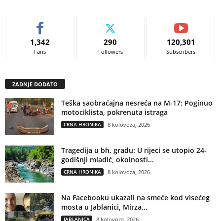
1,342
290
120,301
Fans
Followers
Subscribers
ZADNJE DODATO
Teška saobraćajna nesreća na M-17: Poginuo
motociklista, pokrenuta istraga
CRNA HRONIKA
8 kolovoza, 2026
Tragedija u bh. gradu: U rijeci se utopio 24-
godišnji mladić, okolnosti...
CRNA HRONIKA
8 kolovoza, 2026
Na Facebooku ukazali na smeće kod visećeg
mosta u Jablanici, Mirza...
JABLANICA
8 kolovoza, 2026