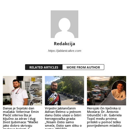
Redakcija
https://jablanicalive.com
RELATED ARTICLES
MORE FROM AUTHOR
Danas je Svjetski dan
Vrijedni Jablaničanin
Herojski čin liječnika iz
mačaka: Veterinar Emin
Adnan Đelmo u jednom
Mostara: Dr. Antonio
Plećić otkriva šta je
danu čistio ulaze u četiri
Udundžić i dr. Gabriela
ključno za zdrav i dug
hercegovačka grada:
Topić među prvima
život ljubimaca: “Mačke
„Nisam čistio samo
pritekli u pomoć teško
jako dobro skrivaju
smeće, čistio sam sliku o
povrijeđenom mladiću
znakove bolesti..”
nama..“(FOTO)