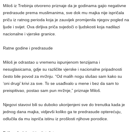
Miloš iz Trebinja otvoreno priznaje da je godinama gajio negativne
predrasude prema muslimanima, sve dok mu majka nije ispričala
priču iz ratnog perioda koja je zauvijek promijenila njegov pogled na
ljude i svijet. Ova dirljiva priča svjedoči o ljudskosti koja nadilazi
nacionalne i vjerske granice.
Ratne godine i predrasude
Miloš je odrastao u vremenu ispunjenom tenzijama i
nesuglasicama, gdje su različite vjerske i nacionalne pripadnosti
često bile povod za mržnju. “Od malih nogu slušao sam kako su
‘oni drugi’ krivi za sve. To se usađivalo u mene i bez da sam to
preispitivao, postao sam pun mržnje,” priznaje Miloš.
Njegovi stavovi bili su duboko ukorijenjeni sve do trenutka kada je
jednog dana majka, vidjevši koliko ga te predrasude opterećuju,
odlučila da mu ispriča istinu iz prošlosti njihove porodice.