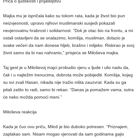
Priča o ljudskosti i prijateljstvu
Majka mu je ispričala kako su tokom rata, kada je život bio pun
neizvjesnosti, upravo njihovi muslimanski susjedi pokazali
nevjerovatnu hrabrost i solidarnost. “Dok je otac bio na frontu, a mi
ostali ostavljeni da se snalazimo, komšija, musliman, dolazio je
svake večeri da nam donese hljeb, brašno i mlijeko. Riskirao je svoj
život samo da bi nas nahranio,” prisjeća se Miloševa majka.
Taj gest je u Miloševoj majci probudio vjeru u ljude i ulio nadu da,
čak i u najtežim trenucima, dobrota može pobijediti. Komšija, kojeg
su svi zvali Hasan, nikada nije tražio ništa zauzvrat. Kada su ga
pitali zašto to radi, samo bi rekao: “Danas ja pomažem vama, sutra
će neko možda pomoći meni.”
Miloševa reakcija
Kada je čuo ovu priču, Miloš je bio duboko potresen. “Priznajem,
zaplakao sam. Nisam mogao vjerovati da sam godinama gajio