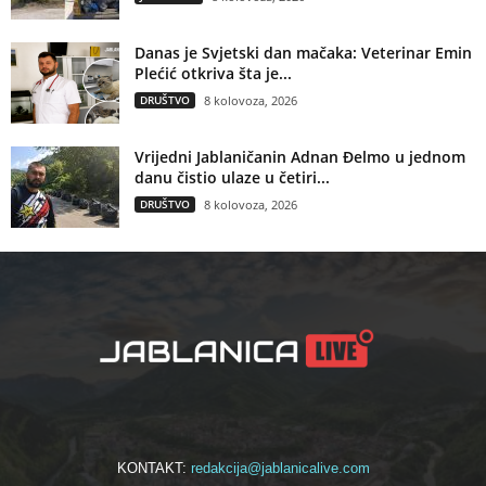
Danas je Svjetski dan mačaka: Veterinar Emin
Plećić otkriva šta je...
DRUŠTVO
8 kolovoza, 2026
Vrijedni Jablaničanin Adnan Đelmo u jednom
danu čistio ulaze u četiri...
DRUŠTVO
8 kolovoza, 2026
KONTAKT:
redakcija@jablanicalive.com