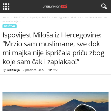
Home
DRUŠTVO
Ispovijest Miloša iz Hercegovine: “Mrzio sam muslimane, sve dok
mi majka nije...
DRUŠTVO
Ispovijest Miloša iz Hercegovine:
“Mrzio sam muslimane, sve dok
mi majka nije ispričala priču zbog
koje sam čak i zaplakao!”
By
Redakcija
-
7 prosinca, 2025
922