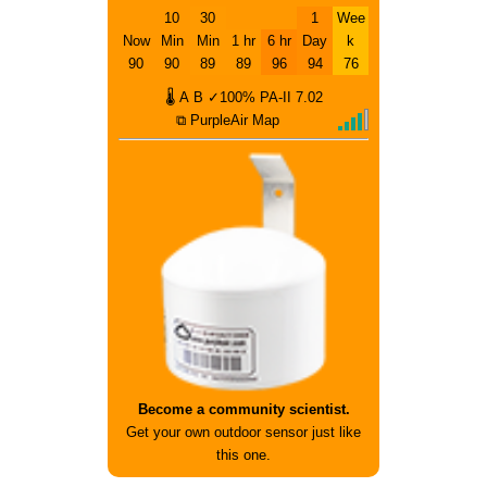
10
30
1
Wee
Now
Min
Min
1 hr
6 hr
Day
k
90
90
89
89
96
94
76
🌡
A
B
✓100%
PA-II
7.02
⧉ PurpleAir Map
Become a community scientist.
Get your own outdoor sensor just like
this one.