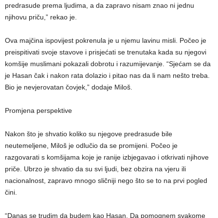
predrasude prema ljudima, a da zapravo nisam znao ni jednu
njihovu priču,” rekao je.
Ova majčina ispovijest pokrenula je u njemu lavinu misli. Počeo je
preispitivati svoje stavove i prisjećati se trenutaka kada su njegovi
komšije muslimani pokazali dobrotu i razumijevanje. “Sjećam se da
je Hasan čak i nakon rata dolazio i pitao nas da li nam nešto treba.
Bio je nevjerovatan čovjek,” dodaje Miloš.
Promjena perspektive
Nakon što je shvatio koliko su njegove predrasude bile
neutemeljene, Miloš je odlučio da se promijeni. Počeo je
razgovarati s komšijama koje je ranije izbjegavao i otkrivati njihove
priče. Ubrzo je shvatio da su svi ljudi, bez obzira na vjeru ili
nacionalnost, zapravo mnogo sličniji nego što se to na prvi pogled
čini.
“Danas se trudim da budem kao Hasan. Da pomognem svakome