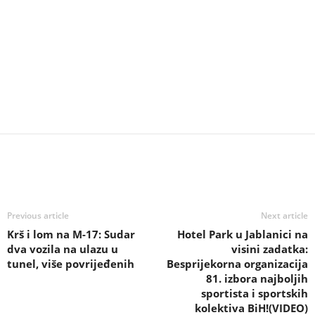
Previous article
Next article
Krš i lom na M-17: Sudar
Hotel Park u Jablanici na
dva vozila na ulazu u
visini zadatka:
tunel, više povrijeđenih
Besprijekorna organizacija
81. izbora najboljih
sportista i sportskih
kolektiva BiH!(VIDEO)