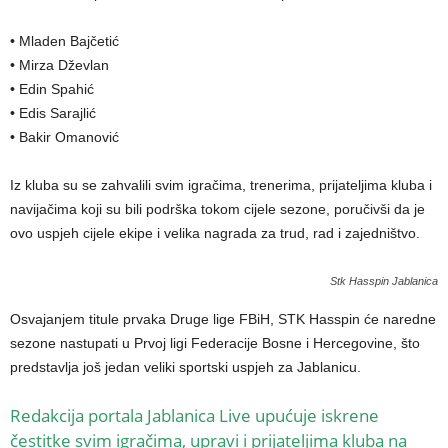
• Mladen Bajčetić
• Mirza Dževlan
• Edin Spahić
• Edis Sarajlić
• Bakir Omanović
Iz kluba su se zahvalili svim igračima, trenerima, prijateljima kluba i
navijačima koji su bili podrška tokom cijele sezone, poručivši da je
ovo uspjeh cijele ekipe i velika nagrada za trud, rad i zajedništvo.
Stk Hasspin Jablanica
Osvajanjem titule prvaka Druge lige FBiH, STK Hasspin će naredne
sezone nastupati u Prvoj ligi Federacije Bosne i Hercegovine, što
predstavlja još jedan veliki sportski uspjeh za Jablanicu.
Redakcija portala Jablanica Live upućuje iskrene
čestitke svim igračima, upravi i prijateljima kluba na