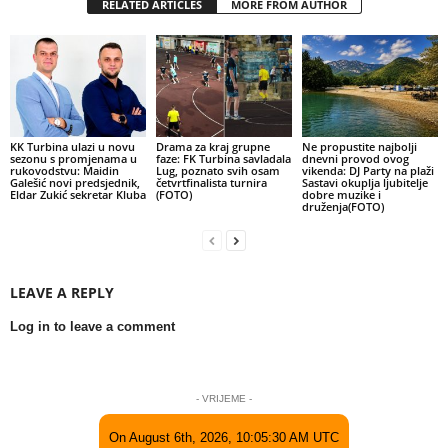
RELATED ARTICLES
MORE FROM AUTHOR
KK Turbina ulazi u novu
Drama za kraj grupne
Ne propustite najbolji
sezonu s promjenama u
faze: FK Turbina savladala
dnevni provod ovog
rukovodstvu: Maidin
Lug, poznato svih osam
vikenda: DJ Party na plaži
Galešić novi predsjednik,
četvrtfinalista turnira
Sastavi okuplja ljubitelje
Eldar Zukić sekretar Kluba
(FOTO)
dobre muzike i
druženja(FOTO)
LEAVE A REPLY
Log in to leave a comment
- VRIJEME -
On August 6th, 2026, 10:05:30 AM UTC