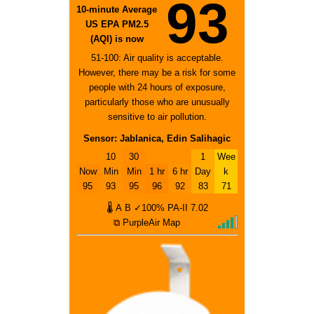
93
10-minute Average
US EPA PM2.5
(AQI) is now
51-100: Air quality is acceptable.
However, there may be a risk for some
people with 24 hours of exposure,
particularly those who are unusually
sensitive to air pollution.
Sensor: Jablanica, Edin Salihagic
10
30
1
Wee
Now
Min
Min
1 hr
6 hr
Day
k
95
93
95
96
92
83
71
🌡
A
B
✓100%
PA-II
7.02
⧉ PurpleAir Map