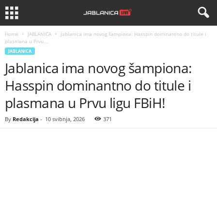
Home
JABLANICA
Jablanica ima novog šampiona: Hasspin dominantno do titule i
plasmana u Prvu...
JABLANICA
Jablanica ima novog šampiona:
Hasspin dominantno do titule i
plasmana u Prvu ligu FBiH!
By
Redakcija
-
10 svibnja, 2026
371