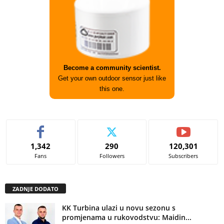
Become a community scientist.
Get your own outdoor sensor just like
this one.
1,342
290
120,301
Fans
Followers
Subscribers
ZADNJE DODATO
KK Turbina ulazi u novu sezonu s
promjenama u rukovodstvu: Maidin...