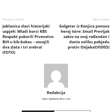
Previous article
Next article
Jablanica slavi historijski
Golgeter iz Konjica ponovo
uspjeh: Mladi borci KBS
heroj Istre: Smail Prevljak
Respekt pokorili Prvenstvo
zabio na svoj rođendan i
BiH u kik-boksu – osvojili
donio veliku pobjedu
dva zlata i tri srebra!
protiv Osijeka!(VIDEO)
(FOTO)
Redakcija
https://jablanicalive.com