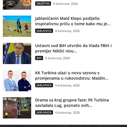
DRUŠTVO
6 kolovoza, 2026
Jablaničanin Maid Klepo podijelio
inspirativnu priču o tome kako mu je...
JABLANICA
6 kolovoza, 2026
Ustavni sud BiH utvrdio da Vlada FBiH i
premijer Nikšić nisu...
BIH
6 kolovoza, 2026
KK Turbina ulazi u novu sezonu s
promjenama u rukovodstvu: Maidin...
JABLANICA
6 kolovoza, 2026
Drama za kraj grupne faze: FK Turbina
savladala Lug, poznato svih...
JABLANICA
6 kolovoza, 2026