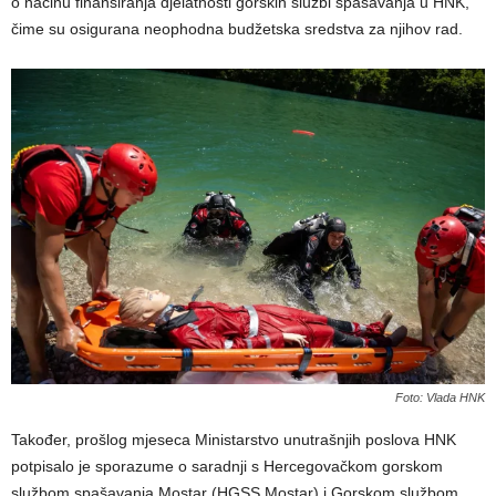
o načinu finansiranja djelatnosti gorskih službi spašavanja u HNK,
čime su osigurana neophodna budžetska sredstva za njihov rad.
Foto: Vlada HNK
Također, prošlog mjeseca Ministarstvo unutrašnjih poslova HNK
potpisalo je sporazume o saradnji s Hercegovačkom gorskom
službom spašavanja Mostar (HGSS Mostar) i Gorskom službom