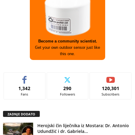
Become a community scientist.
Get your own outdoor sensor just like
this one.
1,342
290
120,301
Fans
Followers
Subscribers
ZADNJE DODATO
Herojski čin liječnika iz Mostara: Dr. Antonio
Udundžić i dr. Gabriela...