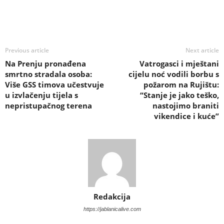
Previous article
Next article
Na Prenju pronađena
Vatrogasci i mještani
smrtno stradala osoba:
cijelu noć vodili borbu s
Više GSS timova učestvuje
požarom na Rujištu:
u izvlačenju tijela s
“Stanje je jako teško,
nepristupačnog terena
nastojimo braniti
vikendice i kuće”
Redakcija
https://jablanicalive.com