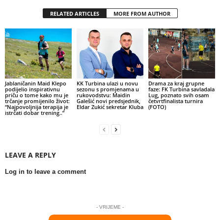
RELATED ARTICLES
MORE FROM AUTHOR
Jablaničanin Maid Klepo
KK Turbina ulazi u novu
Drama za kraj grupne
podijelio inspirativnu
sezonu s promjenama u
faze: FK Turbina savladala
priču o tome kako mu je
rukovodstvu: Maidin
Lug, poznato svih osam
trčanje promijenilo život:
Galešić novi predsjednik,
četvrtfinalista turnira
“Najpovoljnija terapija je
Eldar Zukić sekretar Kluba
(FOTO)
istrčati dobar trening..”
LEAVE A REPLY
Log in to leave a comment
- VRIJEME -