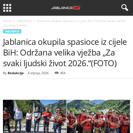
Home
JABLANICA
Jablanica okupila spasioce iz cijele BiH: Održana velika vježba
„Za svaki ljudski...
JABLANICA
Jablanica okupila spasioce iz cijele
BiH: Održana velika vježba „Za
svaki ljudski život 2026.“(FOTO)
By
Redakcija
-
4 srpnja, 2026
454