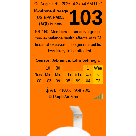
On August 7th, 2026, 4:37:44 AM UTC
103
10-minute Average
US EPA PM2.5
(AQI) is now
101-150: Members of sensitive groups
may experience health effects with 24
hours of exposure. The general public
is less likely to be affected.
Sensor: Jablanica, Edin Salihagic
10
30
1
Wee
Now
Min
Min
1 hr
6 hr
Day
k
100
103
99
95
89
84
72
🌡
A
B
✓100%
PA-II
7.02
⧉ PurpleAir Map