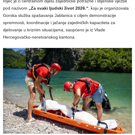
Riječ je o centralnom dijelu zajedničke potražne i stijenske vježbe
pod nazivom
„Za svaki ljudski život 2026.“
, koju je organizovala
Gorska služba spašavanja Jablanica s ciljem demonstracije
spremnosti, koordinacije i jačanja zajedničkih kapaciteta za
djelovanje u kriznim situacijama, saopćeno je iz Vlade
Hercegovačko-neretvanskog kantona.