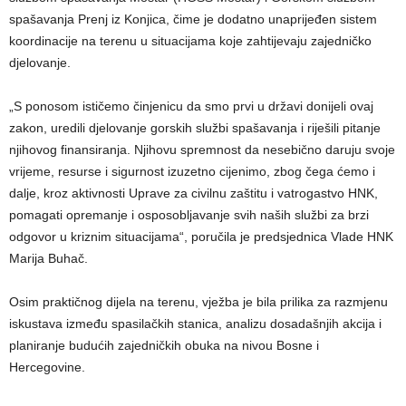
spašavanja Prenj iz Konjica, čime je dodatno unaprijeđen sistem
koordinacije na terenu u situacijama koje zahtijevaju zajedničko
djelovanje.
„S ponosom ističemo činjenicu da smo prvi u državi donijeli ovaj
zakon, uredili djelovanje gorskih službi spašavanja i riješili pitanje
njihovog finansiranja. Njihovu spremnost da nesebično daruju svoje
vrijeme, resurse i sigurnost izuzetno cijenimo, zbog čega ćemo i
dalje, kroz aktivnosti Uprave za civilnu zaštitu i vatrogastvo HNK,
pomagati opremanje i osposobljavanje svih naših službi za brzi
odgovor u kriznim situacijama“, poručila je predsjednica Vlade HNK
Marija Buhač.
Osim praktičnog dijela na terenu, vježba je bila prilika za razmjenu
iskustava između spasilačkih stanica, analizu dosadašnjih akcija i
planiranje budućih zajedničkih obuka na nivou Bosne i
Hercegovine.