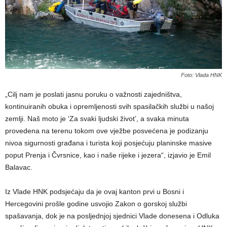
Foto: Vlada HNK
„Cilj nam je poslati jasnu poruku o važnosti zajedništva,
kontinuiranih obuka i opremljenosti svih spasilačkih službi u našoj
zemlji. Naš moto je ‘Za svaki ljudski život’, a svaka minuta
provedena na terenu tokom ove vježbe posvećena je podizanju
nivoa sigurnosti građana i turista koji posjećuju planinske masive
poput Prenja i Čvrsnice, kao i naše rijeke i jezera“, izjavio je Emil
Balavac.
Iz Vlade HNK podsjećaju da je ovaj kanton prvi u Bosni i
Hercegovini prošle godine usvojio Zakon o gorskoj službi
spašavanja, dok je na posljednjoj sjednici Vlade donesena i Odluka