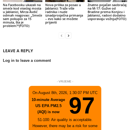
Na Facebooku ukazali na
Nova prilika za posao u
Znatno pojačan saobraćaj
smeće kod visećeg mosta
Jablanici: Traže više
na M-17: Gužve od
u Jablanici, Mirza Avdić
radnika i nude
Bradine prema Konjicu i
odmah reagovao: „Smeće
iznadprosječna primanja
Jablanici, radovi dodatno
sam pokupio za 15
– evo kako se možete
usporavaju vožnju(FOTO)
minuta, šta je
prijaviti
problem?“(FOTO)
LEAVE A REPLY
Log in to leave a comment
- VRIJEME -
On August 8th, 2026, 1:30:07 PM UTC
97
10-minute Average
US EPA PM2.5
(AQI) is now
51-100: Air quality is acceptable.
However, there may be a risk for some