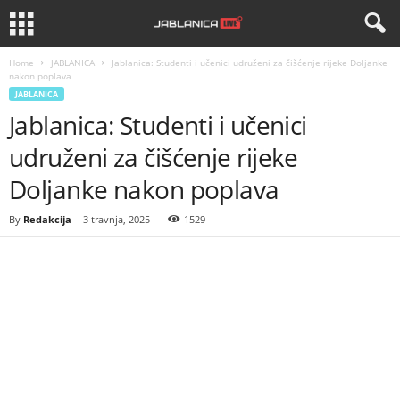
Home
JABLANICA
Jablanica: Studenti i učenici udruženi za čišćenje rijeke Doljanke
nakon poplava
JABLANICA
Jablanica: Studenti i učenici
udruženi za čišćenje rijeke
Doljanke nakon poplava
By
Redakcija
-
3 travnja, 2025
1529