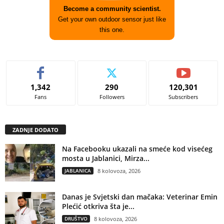
Become a community scientist.
Get your own outdoor sensor just like
this one.
1,342
290
120,301
Fans
Followers
Subscribers
ZADNJE DODATO
Na Facebooku ukazali na smeće kod visećeg
mosta u Jablanici, Mirza...
JABLANICA
8 kolovoza, 2026
Danas je Svjetski dan mačaka: Veterinar Emin
Plećić otkriva šta je...
DRUŠTVO
8 kolovoza, 2026