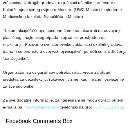
vršnjacima iz drugih gradova, uključujući učenike i profesore s
Koledža ujedinjenog svijeta u Mostaru (UWC Mostar) te studente
Medicinskog fakulteta Sveučilišta u Mostaru.
“Tokom akcije čišćenja, posebno ćemo se fokusirati na odvajanje
plastičnog i najlonskog otpada, koji će biti proslijeđen na
recikliranje. Pozivamo sve stanovnike Jablanice i okolnih gradova
da nam se pridruže u ovoj važnoj inicijativi”, poručili su iz Udruženja
“Za Doljanku”.
Organizatori su osigurali sav potreban alat, vreće za otpad,
sredstva za dezinfekciju, rukavice i čizme, kao i hranu i osvježenje
za sve sudionike.
Za sve dodatne informacije, zainteresirani se mogu obratiti putem
e-maila na
info@doljanka.ba
ili telefonski na broj
+387 61 273 866
.
Facebook Comments Box