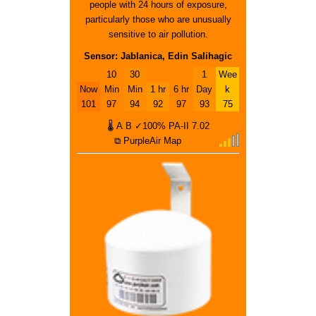
people with 24 hours of exposure,
particularly those who are unusually
sensitive to air pollution.
Sensor: Jablanica, Edin Salihagic
10
30
1
Wee
Now
Min
Min
1 hr
6 hr
Day
k
101
97
94
92
97
93
75
🌡
A
B
✓100%
PA-II
7.02
⧉ PurpleAir Map