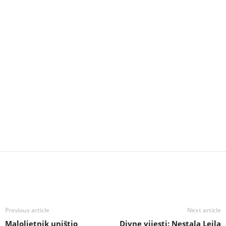
Previous article
Next article
Maloljetnik uništio
Divne vijesti: Nestala Lejla