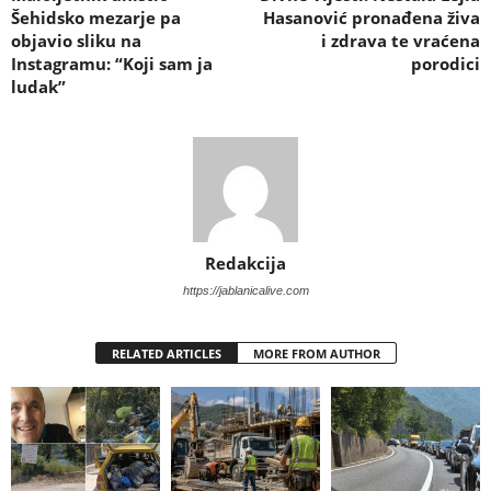
Šehidsko mezarje pa
Hasanović pronađena živa
objavio sliku na
i zdrava te vraćena
Instagramu: “Koji sam ja
porodici
ludak”
Redakcija
https://jablanicalive.com
RELATED ARTICLES
MORE FROM AUTHOR