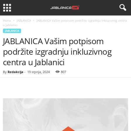
Home
JABLANICA
JABLANICA Vašim potpisom podržite izgradnju inkluzivnog centra
u Jablanici
JABLANICA
JABLANICA Vašim potpisom
podržite izgradnju inkluzivnog
centra u Jablanici
By
Redakcija
-
19 srpnja, 2024
807