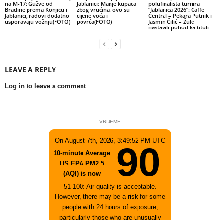
na M-17: Gužve od
Jablanici: Manje kupaca
polufinalista turnira
Bradine prema Konjicu i
zbog vrućina, ovo su
“Jablanica 2026”: Caffe
Jablanici, radovi dodatno
cijene voća i
Central – Pekara Putnik i
usporavaju vožnju(FOTO)
povrća(FOTO)
Jasmin Čilić – Žule
nastavili pohod ka tituli
LEAVE A REPLY
Log in to leave a comment
- VRIJEME -
On August 7th, 2026, 3:49:52 PM UTC
90
10-minute Average
US EPA PM2.5
(AQI) is now
51-100: Air quality is acceptable.
However, there may be a risk for some
people with 24 hours of exposure,
particularly those who are unusually