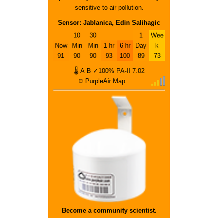
sensitive to air pollution.
Sensor: Jablanica, Edin Salihagic
10
30
1
Wee
Now
Min
Min
1 hr
6 hr
Day
k
91
90
90
93
100
89
73
🌡
A
B
✓100%
PA-II
7.02
⧉ PurpleAir Map
Become a community scientist.