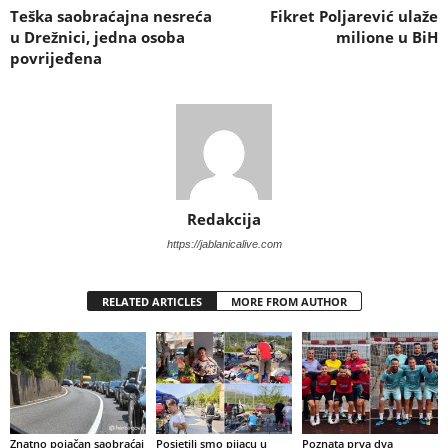
Teška saobraćajna nesreća
Fikret Poljarević ulaže
u Drežnici, jedna osoba
milione u BiH
povrijeđena
Redakcija
https://jablanicalive.com
RELATED ARTICLES
MORE FROM AUTHOR
Znatno pojačan saobraćaj
Posjetili smo pijacu u
Poznata prva dva