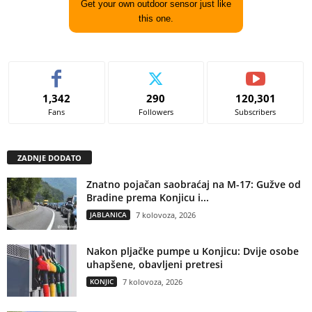
Get your own outdoor sensor just like
this one.
1,342
290
120,301
Fans
Followers
Subscribers
ZADNJE DODATO
Znatno pojačan saobraćaj na M-17: Gužve od
Bradine prema Konjicu i...
JABLANICA
7 kolovoza, 2026
Nakon pljačke pumpe u Konjicu: Dvije osobe
uhapšene, obavljeni pretresi
KONJIC
7 kolovoza, 2026