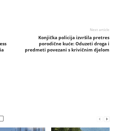
Next article
Konjička policija izvršila pretres
ess
porodične kuće: Oduzeti droga i
ia
predmeti povezani s krivičnim djelom