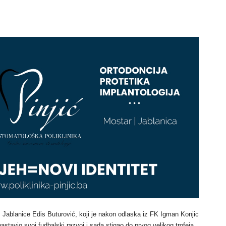
z Jablanice Edis Buturović, koji je nakon odlaska iz FK Igman Konjic
nastavio svoj fudbalski razvoj i sada stigao do prvog velikog trofeja