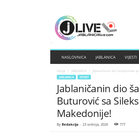
J
A
B
L
A
N
I
NASLOVNICA
JABLANICA
VIJESTI
C
A
Home
JABLANICA
Jablaničanin dio šampionske pr
L
JABLANICA
SPORT
I
Jablaničanin dio š
V
E
Buturović sa Silek
Makedonije!
By
Redakcija
-
23 svibnja, 2026
777