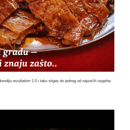
kendiju rezultatom 1:0 i tako stigao do jednog od najvećih uspjeha