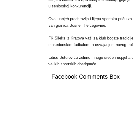
u seniorskoj konkurenciji.
Ovaj uspjeh predstavlja i lijepu sportsku priču za 
van granica Bosne i Hercegovine.
FK Sileks iz Kratova važi za klub bogate tradici
makedonskim fudbalom, a osvajanjem novog trofej
Edisu Buturoviću želimo mnogo sreće i uspjeha u n
velikih sportskih dostignuća.
Facebook Comments Box