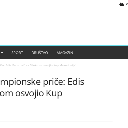
2
SPORT
DRUŠTVO
MAGAZIN
iče: Edis Buturović sa Sileksom osvojio Kup Makedonije!
ampionske priče: Edis
som osvojio Kup