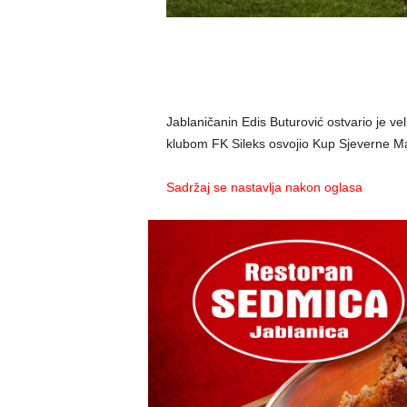
Jablaničanin Edis Buturović ostvario je veli
klubom FK Sileks osvojio Kup Sjeverne M
Sadržaj se nastavlja nakon oglasa