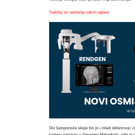
Sadržaj se nastavlja nakon oglasa
Dio šampionske ekipe bio je i mladi defanzivac i
karijeru nastavio u Sjevernoj Makedoniji, gdje je 