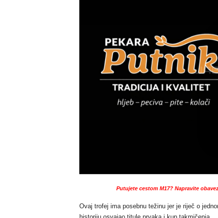
Putujete cestom M17? Napravite obavez
Ovaj trofej ima posebnu težinu jer je riječ o jed
historiju osvajao titule prvaka i kup takmičenja.