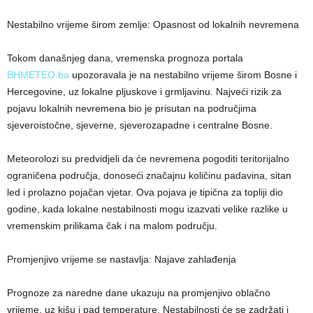
Nestabilno vrijeme širom zemlje: Opasnost od lokalnih nevremena
Tokom današnjeg dana, vremenska prognoza portala
BHMETEO.ba
upozoravala je na nestabilno vrijeme širom Bosne i
Hercegovine, uz lokalne pljuskove i grmljavinu. Najveći rizik za
pojavu lokalnih nevremena bio je prisutan na područjima
sjeveroistočne, sjeverne, sjeverozapadne i centralne Bosne.
Meteorolozi su predvidjeli da će nevremena pogoditi teritorijalno
ograničena područja, donoseći značajnu količinu padavina, sitan
led i prolazno pojačan vjetar. Ova pojava je tipična za topliji dio
godine, kada lokalne nestabilnosti mogu izazvati velike razlike u
vremenskim prilikama čak i na malom području.
Promjenjivo vrijeme se nastavlja: Najave zahlađenja
Prognoze za naredne dane ukazuju na promjenjivo oblačno
vrijeme, uz kišu i pad temperature. Nestabilnosti će se zadržati i