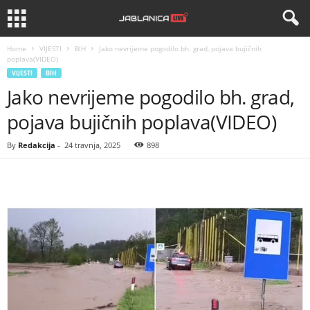
Home
VIJESTI
BIH
Jako nevrijeme pogodilo bh. grad, pojava bujičnih
poplava(VIDEO)
VIJESTI
BIH
Jako nevrijeme pogodilo bh. grad,
pojava bujičnih poplava(VIDEO)
By
Redakcija
-
24 travnja, 2025
898