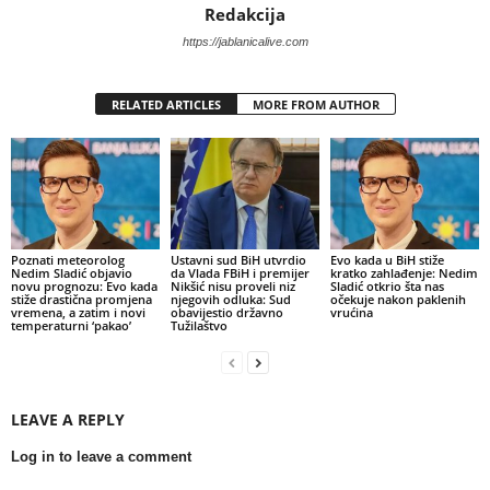
Redakcija
https://jablanicalive.com
RELATED ARTICLES
MORE FROM AUTHOR
Poznati meteorolog
Ustavni sud BiH utvrdio
Evo kada u BiH stiže
Nedim Sladić objavio
da Vlada FBiH i premijer
kratko zahlađenje: Nedim
novu prognozu: Evo kada
Nikšić nisu proveli niz
Sladić otkrio šta nas
stiže drastična promjena
njegovih odluka: Sud
očekuje nakon paklenih
vremena, a zatim i novi
obavijestio državno
vrućina
temperaturni ‘pakao’
Tužilaštvo
LEAVE A REPLY
Log in to leave a comment