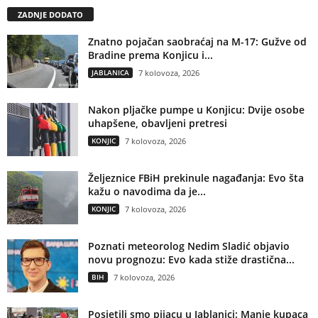
ZADNJE DODATO
Znatno pojačan saobraćaj na M-17: Gužve od
Bradine prema Konjicu i...
JABLANICA
7 kolovoza, 2026
Nakon pljačke pumpe u Konjicu: Dvije osobe
uhapšene, obavljeni pretresi
KONJIC
7 kolovoza, 2026
Željeznice FBiH prekinule nagađanja: Evo šta
kažu o navodima da je...
KONJIC
7 kolovoza, 2026
Poznati meteorolog Nedim Sladić objavio
novu prognozu: Evo kada stiže drastična...
BIH
7 kolovoza, 2026
Posjetili smo pijacu u Jablanici: Manje kupaca