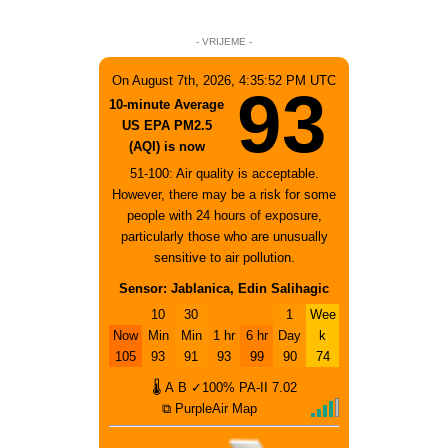
- VRIJEME -
On August 7th, 2026, 4:35:52 PM UTC
93
10-minute Average
US EPA PM2.5
(AQI) is now
51-100: Air quality is acceptable.
However, there may be a risk for some
people with 24 hours of exposure,
particularly those who are unusually
sensitive to air pollution.
Sensor: Jablanica, Edin Salihagic
10
30
1
Wee
Now
Min
Min
1 hr
6 hr
Day
k
105
93
91
93
99
90
74
🌡
A
B
✓100%
PA-II
7.02
⧉ PurpleAir Map