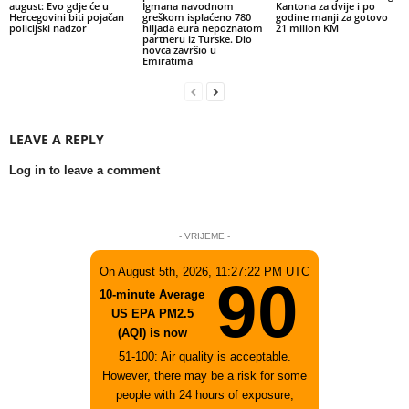
august: Evo gdje će u
Igmana navodnom
Kantona za dvije i po
Hercegovini biti pojačan
greškom isplaćeno 780
godine manji za gotovo
policijski nadzor
hiljada eura nepoznatom
21 milion KM
partneru iz Turske. Dio
novca završio u
Emiratima
LEAVE A REPLY
Log in to leave a comment
- VRIJEME -
On August 5th, 2026, 11:27:22 PM UTC
90
10-minute Average
US EPA PM2.5
(AQI) is now
51-100: Air quality is acceptable.
However, there may be a risk for some
people with 24 hours of exposure,