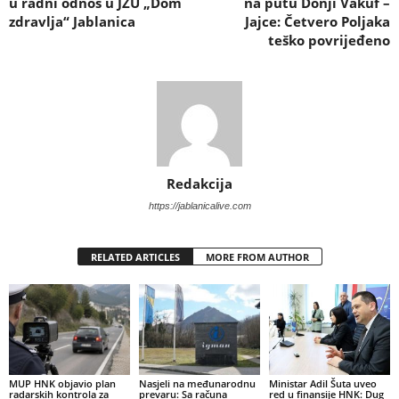
u radni odnos u JZU „Dom
na putu Donji Vakuf –
zdravlja“ Jablanica
Jajce: Četvero Poljaka
teško povrijeđeno
Redakcija
https://jablanicalive.com
RELATED ARTICLES
MORE FROM AUTHOR
MUP HNK objavio plan
Nasjeli na međunarodnu
Ministar Adil Šuta uveo
radarskih kontrola za
prevaru: Sa računa
red u finansije HNK: Dug