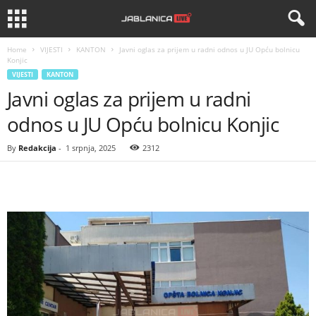
Home
VIJESTI
KANTON
Javni oglas za prijem u radni odnos u JU Opću bolnicu
Konjic
VIJESTI
KANTON
Javni oglas za prijem u radni
odnos u JU Opću bolnicu Konjic
By
Redakcija
-
1 srpnja, 2025
2312