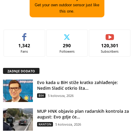
Get your own outdoor sensor just like
this one.
1,342
290
120,301
Fans
Followers
Subscribers
ZADNJE DODATO
Evo kada u BiH stiže kratko zahlađenje:
Nedim Sladić otkrio šta...
BIH
5 kolovoza, 2026
MUP HNK objavio plan radarskih kontrola za
august: Evo gdje će...
KANTON
5 kolovoza, 2026