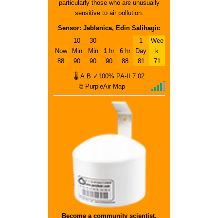
particularly those who are unusually
sensitive to air pollution.
Sensor: Jablanica, Edin Salihagic
10
30
1
Wee
Now
Min
Min
1 hr
6 hr
Day
k
88
90
90
90
88
81
71
🌡
A
B
✓100%
PA-II
7.02
⧉ PurpleAir Map
Become a community scientist.