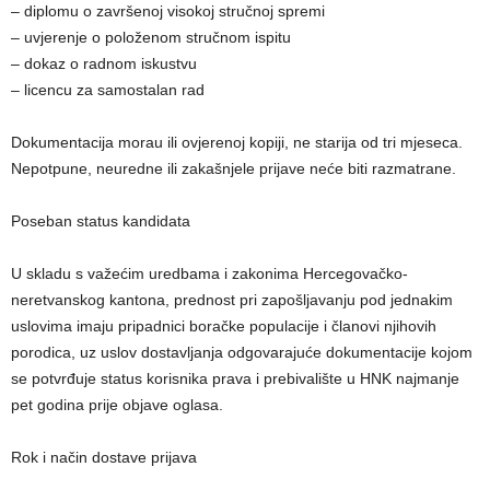
– diplomu o završenoj visokoj stručnoj spremi
– uvjerenje o položenom stručnom ispitu
– dokaz o radnom iskustvu
– licencu za samostalan rad
Dokumentacija morau ili ovjerenoj kopiji, ne starija od tri mjeseca.
Nepotpune, neuredne ili zakašnjele prijave neće biti razmatrane.
Poseban status kandidata
U skladu s važećim uredbama i zakonima Hercegovačko-
neretvanskog kantona, prednost pri zapošljavanju pod jednakim
uslovima imaju pripadnici boračke populacije i članovi njihovih
porodica, uz uslov dostavljanja odgovarajuće dokumentacije kojom
se potvrđuje status korisnika prava i prebivalište u HNK najmanje
pet godina prije objave oglasa.
Rok i način dostave prijava