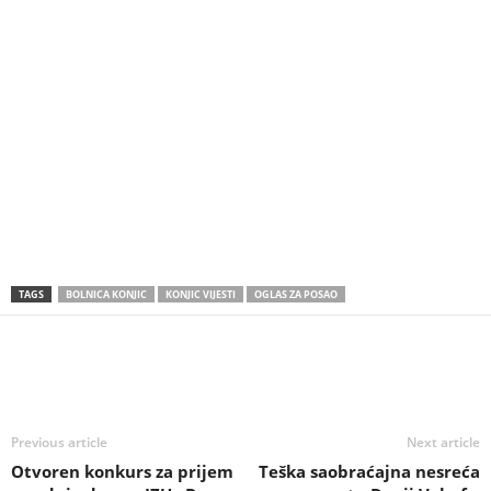
TAGS
BOLNICA KONJIC
KONJIC VIJESTI
OGLAS ZA POSAO
Previous article
Next article
Otvoren konkurs za prijem
Teška saobraćajna nesreća