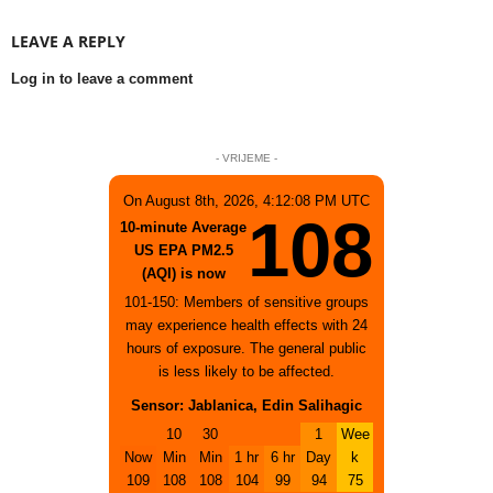
LEAVE A REPLY
Log in to leave a comment
- VRIJEME -
On August 8th, 2026, 4:12:08 PM UTC
108
10-minute Average
US EPA PM2.5
(AQI) is now
101-150: Members of sensitive groups
may experience health effects with 24
hours of exposure. The general public
is less likely to be affected.
Sensor: Jablanica, Edin Salihagic
10
30
1
Wee
Now
Min
Min
1 hr
6 hr
Day
k
109
108
108
104
99
94
75