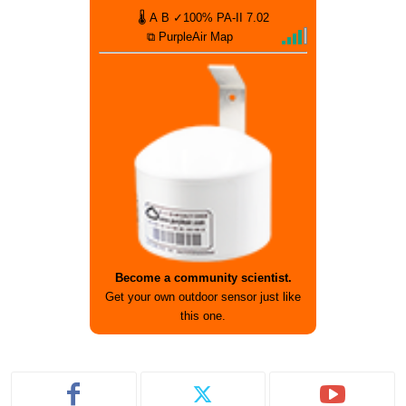
🌡
A
B
✓100%
PA-II
7.02
⧉ PurpleAir Map
Become a community scientist.
Get your own outdoor sensor just like
this one.