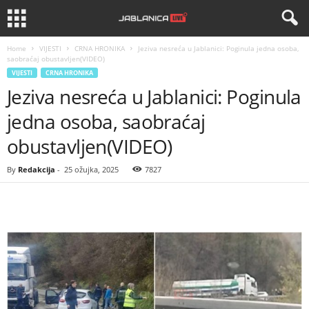
Home
VIJESTI
CRNA HRONIKA
Jeziva nesreća u Jablanici: Poginula jedna osoba,
saobraćaj obustavljen(VIDEO)
VIJESTI
CRNA HRONIKA
Jeziva nesreća u Jablanici: Poginula
jedna osoba, saobraćaj
obustavljen(VIDEO)
By
Redakcija
-
25 ožujka, 2025
7827