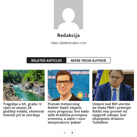
Redakcija
https://jablanicalive.com
RELATED ARTICLES
MORE FROM AUTHOR
Tragedija u bh. gradu: U
Poznati meteorolog
Ustavni sud BiH utvrdio
rijeci se utopio 24-
Nedim Sladić objavio
da Vlada FBiH i premijer
godišnji mladić, okolnosti
novu prognozu: Evo kada
Nikšić nisu proveli niz
nesreće još se utvrđuju
stiže drastična promjena
njegovih odluka: Sud
vremena, a zatim i novi
obavijestio državno
temperaturni ‘pakao’
Tužilaštvo