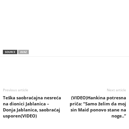
SOURCE
AVAZ
Previous article
Next article
Teška saobraćajna nesreća
(VIDEO)Hankina potresna
na dionici Jablanica –
priča: “Samo želim da moj
Donja Jablanica, saobraćaj
sin Maid ponovo stane na
usporen(VIDEO)
noge..”