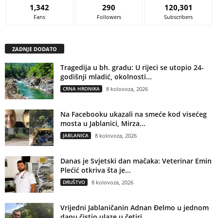
1,342
290
120,301
Fans
Followers
Subscribers
ZADNJE DODATO
Tragedija u bh. gradu: U rijeci se utopio 24-
godišnji mladić, okolnosti...
CRNA HRONIKA
8 kolovoza, 2026
Na Facebooku ukazali na smeće kod visećeg
mosta u Jablanici, Mirza...
JABLANICA
8 kolovoza, 2026
Danas je Svjetski dan mačaka: Veterinar Emin
Plećić otkriva šta je...
DRUŠTVO
8 kolovoza, 2026
Vrijedni Jablaničanin Adnan Đelmo u jednom
danu čistio ulaze u četiri...