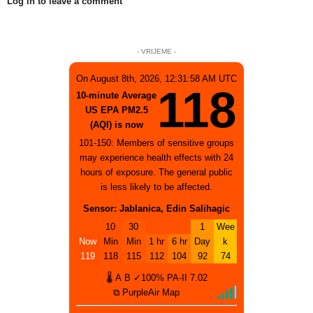
Log in to leave a comment
- VRIJEME -
On August 8th, 2026, 12:31:58 AM UTC
118
10-minute Average
US EPA PM2.5
(AQI) is now
101-150: Members of sensitive groups
may experience health effects with 24
hours of exposure. The general public
is less likely to be affected.
Sensor: Jablanica, Edin Salihagic
10
30
1
Wee
Now
Min
Min
1 hr
6 hr
Day
k
119
118
115
112
104
92
74
🌡
A
B
✓100%
PA-II
7.02
⧉ PurpleAir Map