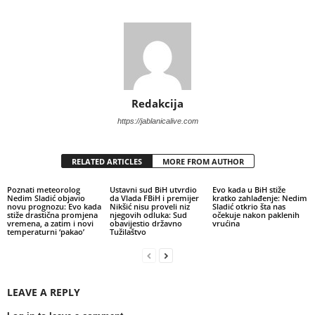
Redakcija
https://jablanicalive.com
RELATED ARTICLES
MORE FROM AUTHOR
Poznati meteorolog
Ustavni sud BiH utvrdio
Evo kada u BiH stiže
Nedim Sladić objavio
da Vlada FBiH i premijer
kratko zahlađenje: Nedim
novu prognozu: Evo kada
Nikšić nisu proveli niz
Sladić otkrio šta nas
stiže drastična promjena
njegovih odluka: Sud
očekuje nakon paklenih
vremena, a zatim i novi
obavijestio državno
vrućina
temperaturni ‘pakao’
Tužilaštvo
LEAVE A REPLY