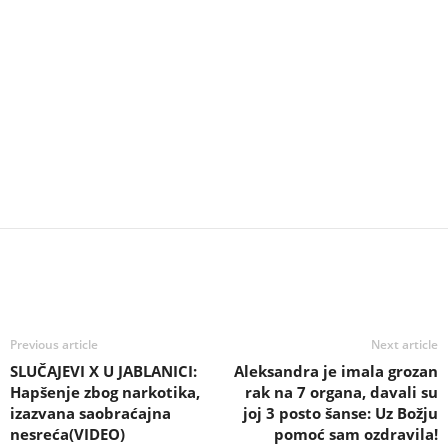
Previous article
Next article
SLUČAJEVI X U JABLANICI:
Aleksandra je imala grozan
Hapšenje zbog narkotika,
rak na 7 organa, davali su
izazvana saobraćajna
joj 3 posto šanse: Uz Božju
nesreća(VIDEO)
pomoć sam ozdravila!