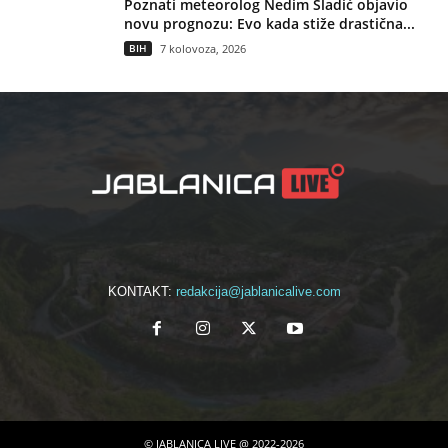
Poznati meteorolog Nedim Sladić objavio
novu prognozu: Evo kada stiže drastična...
BIH
7 kolovoza, 2026
KONTAKT:
redakcija@jablanicalive.com
© JABLANICA LIVE @ 2022-2026