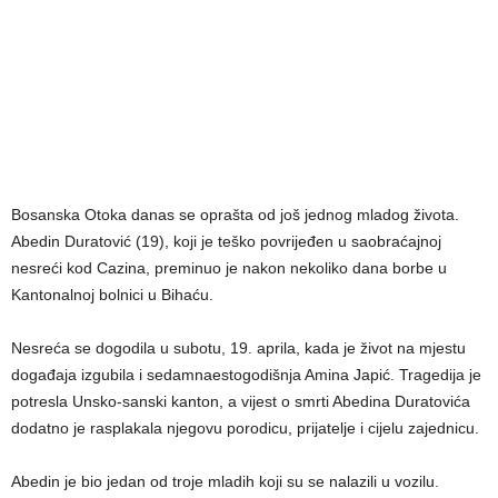
Bosanska Otoka danas se oprašta od još jednog mladog života.
Abedin Duratović (19), koji je teško povrijeđen u saobraćajnoj
nesreći kod Cazina, preminuo je nakon nekoliko dana borbe u
Kantonalnoj bolnici u Bihaću.
Nesreća se dogodila u subotu, 19. aprila, kada je život na mjestu
događaja izgubila i sedamnaestogodišnja Amina Japić. Tragedija je
potresla Unsko-sanski kanton, a vijest o smrti Abedina Duratovića
dodatno je rasplakala njegovu porodicu, prijatelje i cijelu zajednicu.
Abedin je bio jedan od troje mladih koji su se nalazili u vozilu.