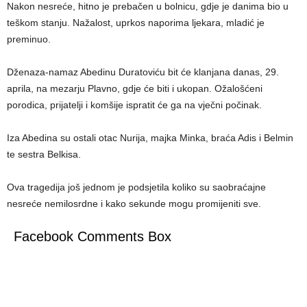
Nakon nesreće, hitno je prebačen u bolnicu, gdje je danima bio u
teškom stanju. Nažalost, uprkos naporima ljekara, mladić je
preminuo.
Dženaza-namaz Abedinu Duratoviću bit će klanjana danas, 29.
aprila, na mezarju Plavno, gdje će biti i ukopan. Ožalošćeni
porodica, prijatelji i komšije ispratit će ga na vječni počinak.
Iza Abedina su ostali otac Nurija, majka Minka, braća Adis i Belmin
te sestra Belkisa.
Ova tragedija još jednom je podsjetila koliko su saobraćajne
nesreće nemilosrdne i kako sekunde mogu promijeniti sve.
Facebook Comments Box