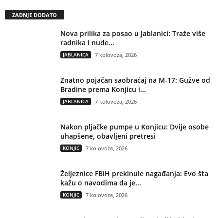
ZADNJE DODATO
Nova prilika za posao u Jablanici: Traže više
radnika i nude...
JABLANICA
7 kolovoza, 2026
Znatno pojačan saobraćaj na M-17: Gužve od
Bradine prema Konjicu i...
JABLANICA
7 kolovoza, 2026
Nakon pljačke pumpe u Konjicu: Dvije osobe
uhapšene, obavljeni pretresi
KONJIC
7 kolovoza, 2026
Željeznice FBiH prekinule nagađanja: Evo šta
kažu o navodima da je...
KONJIC
7 kolovoza, 2026