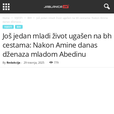
Home
VIJESTI
BIH
Još jedan mladi život ugašen na bh cestama: Nakon Amine
danas dženaza...
VIJESTI
BIH
Još jedan mladi život ugašen na bh
cestama: Nakon Amine danas
dženaza mladom Abedinu
By
Redakcija
-
29 travnja, 2025
779