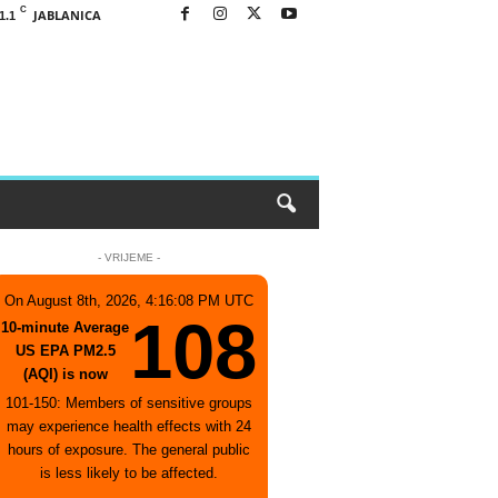
C
JABLANICA
1.1
- VRIJEME -
On August 8th, 2026, 4:16:08 PM UTC
108
10-minute Average
US EPA PM2.5
(AQI) is now
101-150: Members of sensitive groups
may experience health effects with 24
hours of exposure. The general public
is less likely to be affected.