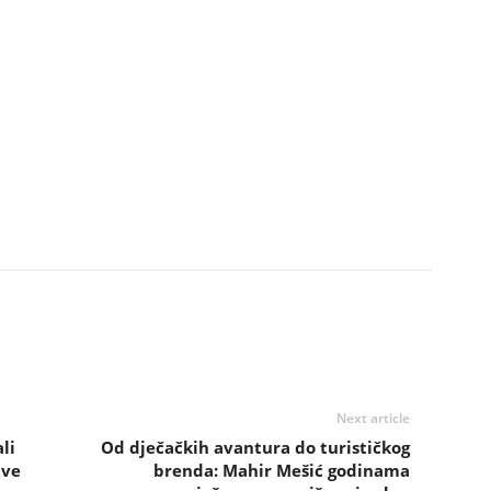
Next article
li
Od dječačkih avantura do turističkog
ave
brenda: Mahir Mešić godinama