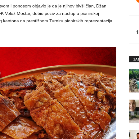
tvom i ponosom objavio je da je njihov bivši član, Džan
K Velež Mostar, dobio poziv za nastup u pionirskoj
 kantona na prestižnom Turniru pionirskih reprezentacija
1
ZA