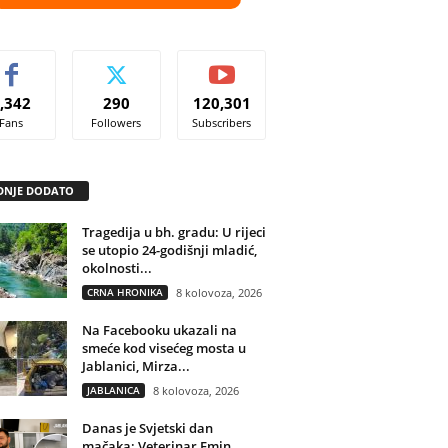
,342
290
120,301
Fans
Followers
Subscribers
DNJE DODATO
Tragedija u bh. gradu: U rijeci
se utopio 24-godišnji mladić,
okolnosti...
CRNA HRONIKA
8 kolovoza, 2026
Na Facebooku ukazali na
smeće kod visećeg mosta u
Jablanici, Mirza...
JABLANICA
8 kolovoza, 2026
Danas je Svjetski dan
mačaka: Veterinar Emin