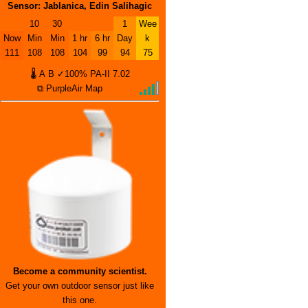
Sensor: Jablanica, Edin Salihagic
10
30
1
Wee
Now
Min
Min
1 hr
6 hr
Day
k
111
108
108
104
99
94
75
🌡
A
B
✓100%
PA-II
7.02
⧉ PurpleAir Map
Become a community scientist.
Get your own outdoor sensor just like
this one.