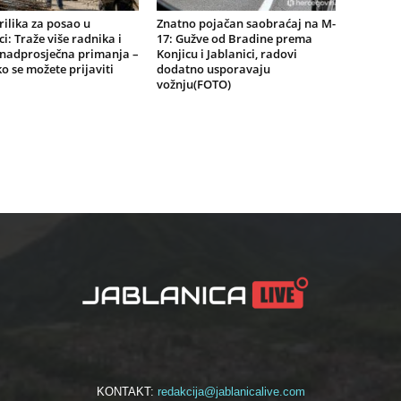
ilika za posao u
Znatno pojačan saobraćaj na M-
ci: Traže više radnika i
17: Gužve od Bradine prema
znadprosječna primanja –
Konjicu i Jablanici, radovi
o se možete prijaviti
dodatno usporavaju
vožnju(FOTO)
KONTAKT:
redakcija@jablanicalive.com