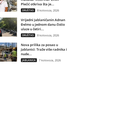
Plećić otkriva šta je...
DRUŠTVO
8 kolovoza, 2026
Vrijedni Jablaničanin Adnan
Đelmo u jednom danu čistio
ulaze u četiri...
DRUŠTVO
8 kolovoza, 2026
Nova prilika za posao u
Jablanici: Traže više radnika i
nude...
JABLANICA
7 kolovoza, 2026