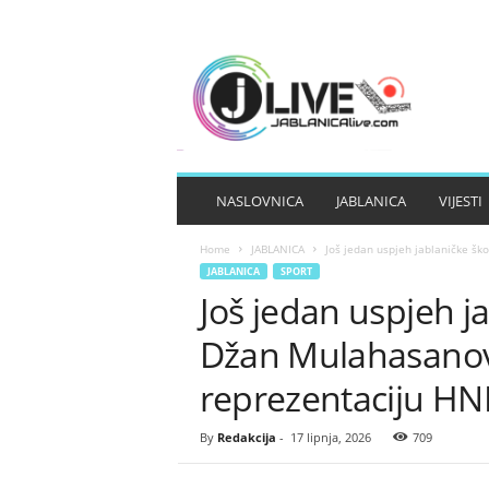
J
A
B
L
A
N
I
NASLOVNICA
JABLANICA
VIJESTI
C
A
Home
JABLANICA
Još jedan uspjeh jablaničke šk
L
JABLANICA
SPORT
I
Još jedan uspjeh j
V
E
Džan Mulahasanovi
reprezentaciju HN
By
Redakcija
-
17 lipnja, 2026
709