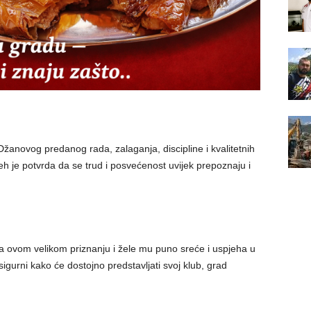
t Džanovog predanog rada, zalaganja, discipline i kvalitetnih
h je potvrda da se trud i posvećenost uvijek prepoznaju i
a ovom velikom priznanju i žele mu puno sreće i uspjeha u
gurni kako će dostojno predstavljati svoj klub, grad