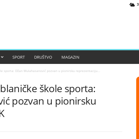
3
SPORT
DRUŠTVO
MAGAZIN
ole sporta: Džan Mulahasanović pozvan u pionirsku reprezentaciju...
ablaničke škole sporta:
ć pozvan u pionirsku
K