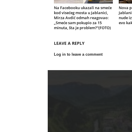
Na Facebooku ukazali na smeće
Nova pr
kod visećeg mosta u Jablanici,
Jablani
Mirza Avdić odmah reagovao:
nude i
„Smeće sam pokupio za 15
evo kak
minuta, šta je problem?“(FOTO)
LEAVE A REPLY
Log in to leave a comment