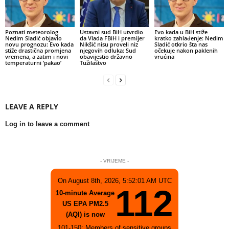
Poznati meteorolog
Ustavni sud BiH utvrdio
Evo kada u BiH stiže
Nedim Sladić objavio
da Vlada FBiH i premijer
kratko zahlađenje: Nedim
novu prognozu: Evo kada
Nikšić nisu proveli niz
Sladić otkrio šta nas
stiže drastična promjena
njegovih odluka: Sud
očekuje nakon paklenih
vremena, a zatim i novi
obavijestio državno
vrućina
temperaturni ‘pakao’
Tužilaštvo
LEAVE A REPLY
Log in to leave a comment
- VRIJEME -
On August 8th, 2026, 5:52:01 AM UTC
112
10-minute Average
US EPA PM2.5
(AQI) is now
101-150: Members of sensitive groups