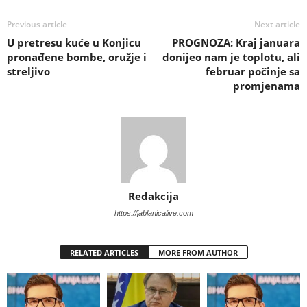
Previous article
Next article
U pretresu kuće u Konjicu
PROGNOZA: Kraj januara
pronađene bombe, oružje i
donijeo nam je toplotu, ali
streljivo
februar počinje sa
promjenama
Redakcija
https://jablanicalive.com
RELATED ARTICLES
MORE FROM AUTHOR