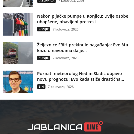
JABLANICA
7 kolovoza, 2026
Nakon pljačke pumpe u Konjicu: Dvije osobe
uhapšene, obavljeni pretresi
KONJIC
7 kolovoza, 2026
Željeznice FBiH prekinule nagađanja: Evo šta
kažu o navodima da je...
KONJIC
7 kolovoza, 2026
Poznati meteorolog Nedim Sladić objavio
novu prognozu: Evo kada stiže drastična...
BIH
7 kolovoza, 2026