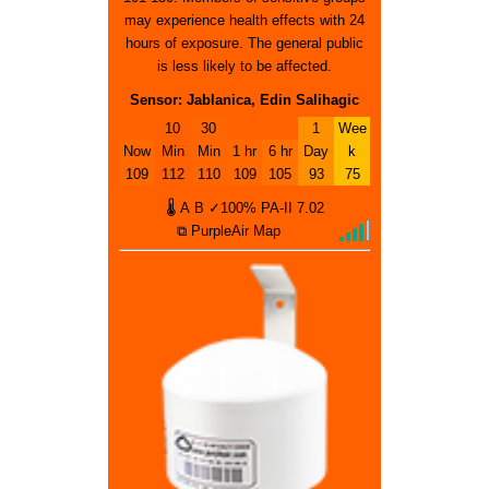
may experience health effects with 24
hours of exposure. The general public
is less likely to be affected.
Sensor: Jablanica, Edin Salihagic
10
30
1
Wee
Now
Min
Min
1 hr
6 hr
Day
k
109
112
110
109
105
93
75
🌡
A
B
✓100%
PA-II
7.02
⧉ PurpleAir Map