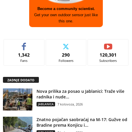
Become a community scientist.
Get your own outdoor sensor just like
this one.
1,342
290
120,301
Fans
Followers
Subscribers
ZADNJE DODATO
Nova prilika za posao u Jablanici: Traže više
radnika i nude...
JABLANICA
7 kolovoza, 2026
Znatno pojačan saobraćaj na M-17: Gužve od
Bradine prema Konjicu i...