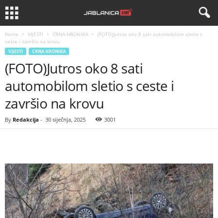
Home
VIJESTI
CRNA HRONIKA
(FOTO)Jutros oko 8 sati automobilom sletio s
ceste i završio na krovu
VIJESTI
CRNA HRONIKA
(FOTO)Jutros oko 8 sati
automobilom sletio s ceste i
završio na krovu
By
Redakcija
-
30 siječnja, 2025
3001