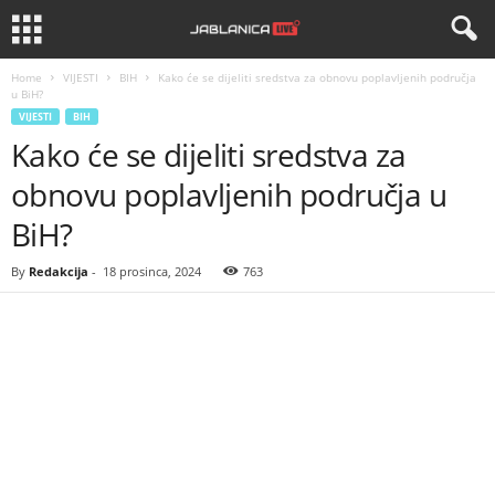
Home
VIJESTI
BIH
Kako će se dijeliti sredstva za obnovu poplavljenih područja
u BiH?
VIJESTI
BIH
Kako će se dijeliti sredstva za
obnovu poplavljenih područja u
BiH?
By
Redakcija
-
18 prosinca, 2024
763