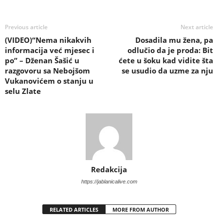
Previous article
Next article
(VIDEO)“Nema nikakvih
Dosadila mu žena, pa
informacija već mjesec i
odlučio da je proda: Bit
po” – Dženan Šašić u
ćete u šoku kad vidite šta
razgovoru sa Nebojšom
se usudio da uzme za nju
Vukanovićem o stanju u
selu Zlate
Redakcija
https://jablanicalive.com
RELATED ARTICLES
MORE FROM AUTHOR