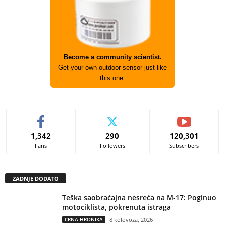
Become a community scientist.
Get your own outdoor sensor just like
this one.
1,342
290
120,301
Fans
Followers
Subscribers
ZADNJE DODATO
Teška saobraćajna nesreća na M-17: Poginuo
motociklista, pokrenuta istraga
CRNA HRONIKA
8 kolovoza, 2026