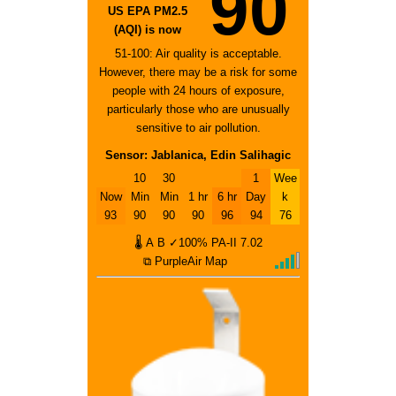
90
US EPA PM2.5
(AQI) is now
51-100: Air quality is acceptable.
However, there may be a risk for some
people with 24 hours of exposure,
particularly those who are unusually
sensitive to air pollution.
Sensor: Jablanica, Edin Salihagic
10
30
1
Wee
Now
Min
Min
1 hr
6 hr
Day
k
93
90
90
90
96
94
76
🌡
A
B
✓100%
PA-II
7.02
⧉ PurpleAir Map