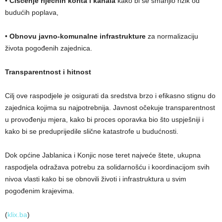
•
Čišćenje riječnih korita i kanala
kako bi se smanjio rizik od
budućih poplava,
•
Obnovu javno-komunalne infrastrukture
za normalizaciju
života pogođenih zajednica.
Transparentnost i hitnost
Cilj ove raspodjele je osigurati da sredstva brzo i efikasno stignu do
zajednica kojima su najpotrebnija. Javnost očekuje transparentnost
u provođenju mjera, kako bi proces oporavka bio što uspješniji i
kako bi se preduprijedile slične katastrofe u budućnosti.
Dok općine Jablanica i Konjic nose teret najveće štete, ukupna
raspodjela odražava potrebu za solidarnošću i koordinacijom svih
nivoa vlasti kako bi se obnovili životi i infrastruktura u svim
pogođenim krajevima.
(
klix.ba
)