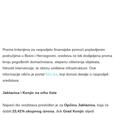
Prema kriterijima za raspodjelu finansijske pomoći poplavljenim
područjima u Bosni i Hercegovini, sredstva će biti dodijeljena prema
broju pogođenih domaćinstava, stepenu oštećenja objekata,
hitnosti intervencija, te obimu uništene infrastrukture. Ove
informacije otkrio je portal
Klix.ba
, koji donosi detalje o raspodjeli
sredstava.
Jablanica i Konjic na vrhu liste
Najveći dio sredstava predviđen je za
Općinu Jablanica
, koja će
dobiti
23,41% ukupnog iznosa
, dok
Grad Konjic
slijedi