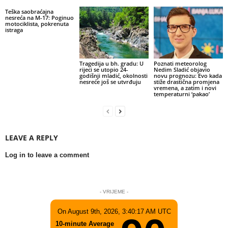
Teška saobraćajna
nesreća na M-17: Poginuo
motociklista, pokrenuta
istraga
Tragedija u bh. gradu: U
Poznati meteorolog
rijeci se utopio 24-
Nedim Sladić objavio
godišnji mladić, okolnosti
novu prognozu: Evo kada
nesreće još se utvrđuju
stiže drastična promjena
vremena, a zatim i novi
temperaturni ‘pakao’
LEAVE A REPLY
Log in to leave a comment
- VRIJEME -
On August 9th, 2026, 3:40:17 AM UTC
10-minute Average