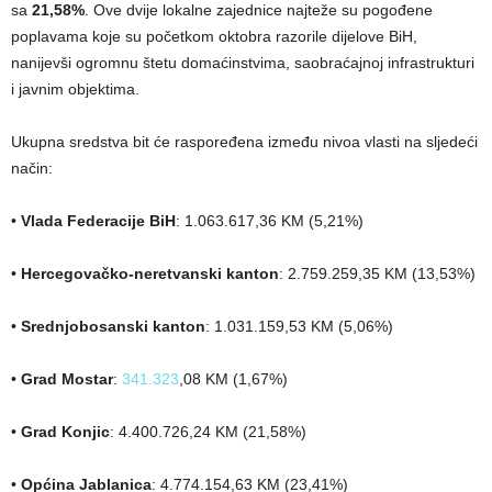
sa
21,58%
. Ove dvije lokalne zajednice najteže su pogođene
poplavama koje su početkom oktobra razorile dijelove BiH,
nanijevši ogromnu štetu domaćinstvima, saobraćajnoj infrastrukturi
i javnim objektima.
Ukupna sredstva bit će raspoređena između nivoa vlasti na sljedeći
način:
•
Vlada Federacije BiH
: 1.063.617,36 KM (5,21%)
•
Hercegovačko-neretvanski kanton
: 2.759.259,35 KM (13,53%)
•
Srednjobosanski kanton
: 1.031.159,53 KM (5,06%)
•
Grad Mostar
:
341.323
,08 KM (1,67%)
•
Grad Konjic
: 4.400.726,24 KM (21,58%)
•
Općina Jablanica
: 4.774.154,63 KM (23,41%)