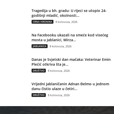
Tragedija u bh. gradu: U rijeci se utopio 24-
godišnji mladić, okolnosti...
CRNA HRONIKA
8 kolovoza, 2026
Na Facebooku ukazali na smeće kod visećeg
mosta u Jablanici, Mirza...
JABLANICA
8 kolovoza, 2026
Danas je Svjetski dan mačaka: Veterinar Emin
Plećić otkriva šta je...
DRUŠTVO
8 kolovoza, 2026
Vrijedni Jablaničanin Adnan Đelmo u jednom
danu čistio ulaze u četiri...
DRUŠTVO
8 kolovoza, 2026