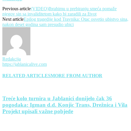
Previous article
(VIDEO)Ibrahimu u prebiranju smeća pomaže
njegov sin sa invaliditetom kako bi zaradili za život
Next article
Epilog tragedije kod Travnika: Otac osvetio ubistvo sina,
nakon deset godina sam presudio ubici
Redakcija
https://jablanicalive.com
RELATED ARTICLES
MORE FROM AUTHOR
Treće kolo turnira u Jablanici donijelo čak 36
pogodaka: Igman d.d. Konjic Trans, Drežnica i Vila
Projekt upisali važne pobjede