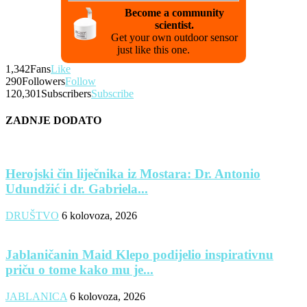
Become a community
scientist.
Get your own outdoor sensor
just like this one.
1,342
Fans
Like
290
Followers
Follow
120,301
Subscribers
Subscribe
ZADNJE DODATO
Herojski čin liječnika iz Mostara: Dr. Antonio
Udundžić i dr. Gabriela...
DRUŠTVO
6 kolovoza, 2026
Jablaničanin Maid Klepo podijelio inspirativnu
priču o tome kako mu je...
JABLANICA
6 kolovoza, 2026