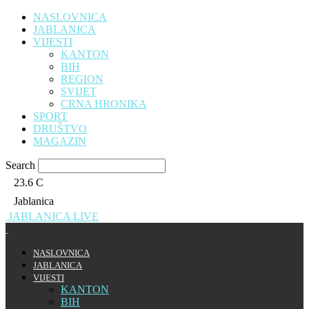
NASLOVNICA
JABLANICA
VIJESTI
KANTON
BIH
REGION
SVIJET
CRNA HRONIKA
SPORT
DRUŠTVO
MAGAZIN
Search
23.6
C
Jablanica
JABLANICA LIVE
NASLOVNICA
JABLANICA
VIJESTI
KANTON
BIH