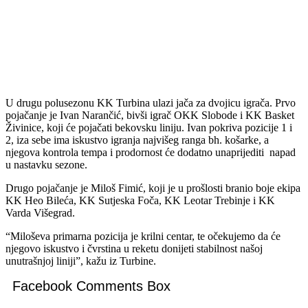
U drugu polusezonu KK Turbina ulazi jača za dvojicu igrača. Prvo
pojačanje je Ivan Narančić, bivši igrač OKK Slobode i KK Basket
Živinice, koji će pojačati bekovsku liniju. Ivan pokriva pozicije 1 i
2, iza sebe ima iskustvo igranja najvišeg ranga bh. košarke, a
njegova kontrola tempa i prodornost će dodatno unaprijediti napad
u nastavku sezone.
Drugo pojačanje je Miloš Fimić, koji je u prošlosti branio boje ekipa
KK Heo Bileća, KK Sutjeska Foča, KK Leotar Trebinje i KK
Varda Višegrad.
“Miloševa primarna pozicija je krilni centar, te očekujemo da će
njegovo iskustvo i čvrstina u reketu donijeti stabilnost našoj
unutrašnjoj liniji”, kažu iz Turbine.
Facebook Comments Box