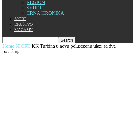
REGION
SVIJET
CRNA HRONIKA
SPORT
DRUŠTVO
MAGAZIN
Home
SPORT
KK Turbina u novu polusezonu ulazi sa dva
pojačanja