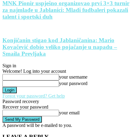
MNK Pionir uspješno organizovao prvi 3×3 turnir
za najmlađe u Jablanici: Mladi fudbaleri pokazali
talent i sportski duh
Konjičanin stigao kod Jablaničanina: Mario
Kovačević dobio veliko pojačanje u napadu –
Smaila Prevljaka
Sign in
Welcome! Log into your account
your username
your password
Forgot your password? Get help
Password recovery
Recover your password
your email
A password will be e-mailed to you.
LEAVE A REPLY