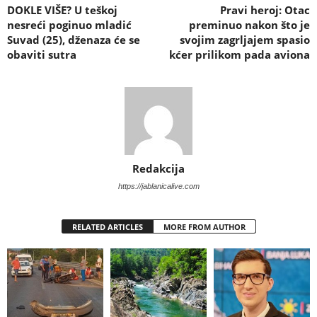
DOKLE VIŠE? U teškoj
Pravi heroj: Otac
nesreći poginuo mladić
preminuo nakon što je
Suvad (25), dženaza će se
svojim zagrljajem spasio
obaviti sutra
kćer prilikom pada aviona
Redakcija
https://jablanicalive.com
RELATED ARTICLES
MORE FROM AUTHOR