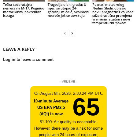
Teška saobraćajna
Tragedija u bh. gradu: U
Poznati meteorolog
nesreća na M-17: Poginuo
rijeci se utopio 24-
Nedim Sladić objavio
motociklista, pokrenuta
godišnji mladić, okolnosti
novu prognozu: Evo kada
istraga
nesreće još se utvrđuju
stiže drastična promjena
vremena, a zatim i novi
temperaturni ‘pakao’
LEAVE A REPLY
Log in to leave a comment
- VRIJEME -
On August 9th, 2026, 2:30:24 PM UTC
65
10-minute Average
US EPA PM2.5
(AQI) is now
51-100: Air quality is acceptable.
However, there may be a risk for some
people with 24 hours of exposure,