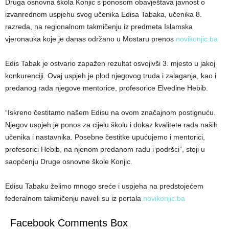
Druga osnovna škola Konjic s ponosom obavještava javnost o
izvanrednom uspjehu svog učenika Edisa Tabaka, učenika 8.
razreda, na regionalnom takmičenju iz predmeta Islamska
vjeronauka koje je danas održano u Mostaru prenos
novikonjic.ba
Edis Tabak je ostvario zapažen rezultat osvojivši 3. mjesto u jakoj
konkurenciji. Ovaj uspjeh je plod njegovog truda i zalaganja, kao i
predanog rada njegove mentorice, profesorice Elvedine Hebib.
“Iskreno čestitamo našem Edisu na ovom značajnom postignuću.
Njegov uspjeh je ponos za cijelu školu i dokaz kvalitete rada naših
učenika i nastavnika. Posebne čestitke upućujemo i mentorici,
profesorici Hebib, na njenom predanom radu i podršci”, stoji u
saopćenju Druge osnovne škole Konjic.
Edisu Tabaku želimo mnogo sreće i uspjeha na predstojećem
federalnom takmičenju naveli su iz portala
novikonjic.ba
Facebook Comments Box