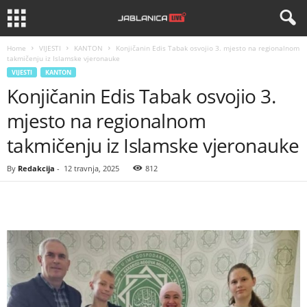
Home
VIJESTI
KANTON
Konjičanin Edis Tabak osvojio 3. mjesto na regionalnom
takmičenju iz Islamske vjeronauke
VIJESTI
KANTON
Konjičanin Edis Tabak osvojio 3.
mjesto na regionalnom
takmičenju iz Islamske vjeronauke
By
Redakcija
-
12 travnja, 2025
812