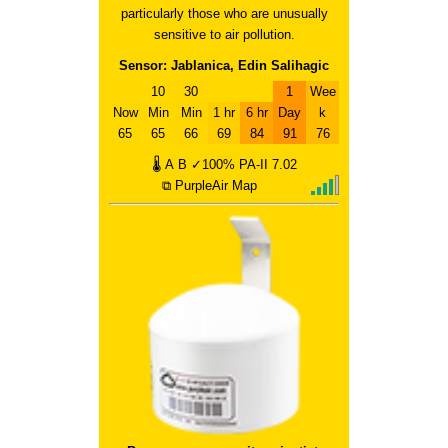
particularly those who are unusually
sensitive to air pollution.
Sensor: Jablanica, Edin Salihagic
10
30
1
Wee
Now
Min
Min
1 hr
6 hr
Day
k
65
65
66
69
84
91
76
🌡
A
B
✓100%
PA-II
7.02
⧉ PurpleAir Map