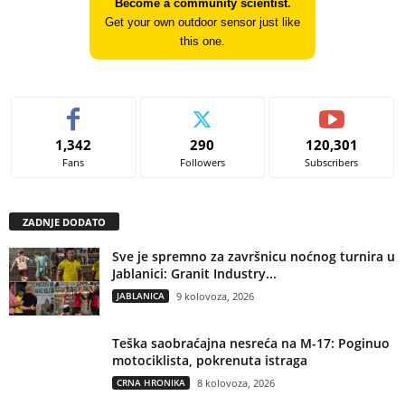
Become a community scientist.
Get your own outdoor sensor just like
this one.
1,342
290
120,301
Fans
Followers
Subscribers
ZADNJE DODATO
Sve je spremno za završnicu noćnog turnira u
Jablanici: Granit Industry...
JABLANICA
9 kolovoza, 2026
Teška saobraćajna nesreća na M-17: Poginuo
motociklista, pokrenuta istraga
CRNA HRONIKA
8 kolovoza, 2026