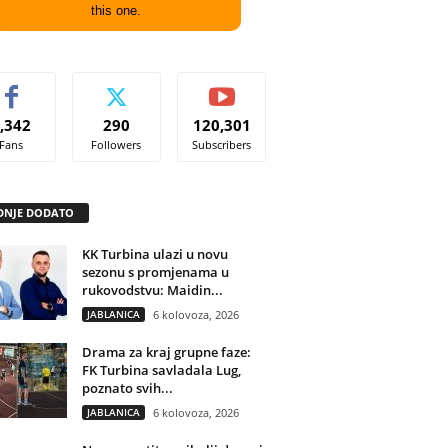
this one.
,342
290
120,301
Fans
Followers
Subscribers
DNJE DODATO
KK Turbina ulazi u novu
sezonu s promjenama u
rukovodstvu: Maidin...
JABLANICA
6 kolovoza, 2026
Drama za kraj grupne faze:
FK Turbina savladala Lug,
poznato svih...
JABLANICA
6 kolovoza, 2026