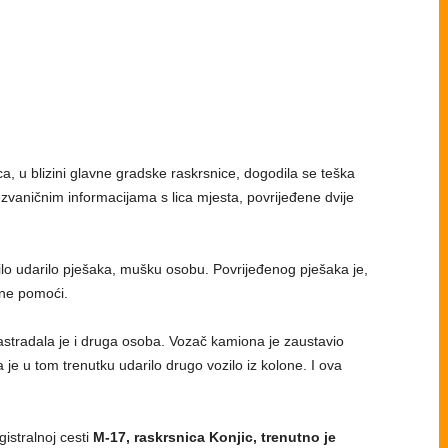
a, u blizini glavne gradske raskrsnice, dogodila se teška
vaničnim informacijama s lica mjesta, povrijeđene dvije
lo udarilo pješaka, mušku osobu. Povrijeđenog pješaka je,
ne pomoći.
tradala je i druga osoba. Vozač kamiona je zaustavio
a je u tom trenutku udarilo drugo vozilo iz kolone. I ova
istralnoj cesti
M-17, raskrsnica Konjic, trenutno je