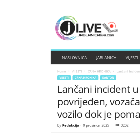
J
A
B
L
A
N
I
NASLOVNICA
JABLANICA
VIJESTI
C
A
Home
VIJESTI
CRNA HRONIKA
Lančani inciden
L
VIJESTI
CRNA HRONIKA
KANTON
I
Lančani incident u
V
E
povrijeđen, vozač
vozilo dok je pom
By
Redakcija
-
9 prosinca, 2025
3202