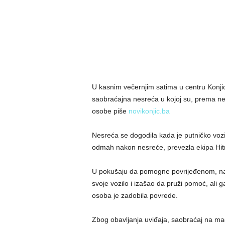
U kasnim večernjim satima u centru Konjic
saobraćajna nesreća u kojoj su, prema nez
osobe piše
novikonjic.ba
Nesreća se dogodila kada je putničko vozi
odmah nakon nesreće, prevezla ekipa Hit
U pokušaju da pomogne povrijeđenom, nas
svoje vozilo i izašao da pruži pomoć, ali g
osoba je zadobila povrede.
Zbog obavljanja uviđaja, saobraćaj na mag