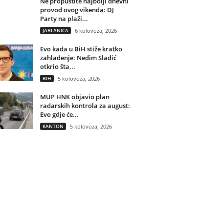
Ne propustite najbolji dnevni
provod ovog vikenda: DJ
Party na plaži...
JABLANICA
6 kolovoza, 2026
Evo kada u BiH stiže kratko
zahlađenje: Nedim Sladić
otkrio šta...
BIH
5 kolovoza, 2026
MUP HNK objavio plan
radarskih kontrola za august:
Evo gdje će...
KANTON
5 kolovoza, 2026