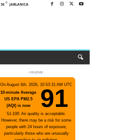
C
JABLANICA
36
- VRIJEME -
On August 6th, 2026, 10:53:31 AM UTC
91
10-minute Average
US EPA PM2.5
(AQI) is now
51-100: Air quality is acceptable.
However, there may be a risk for some
people with 24 hours of exposure,
particularly those who are unusually
sensitive to air pollution.