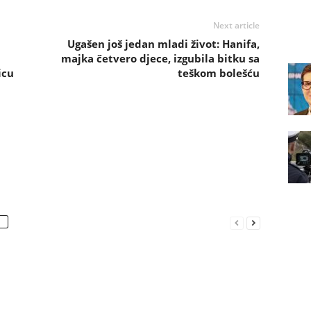
Next article
Ugašen još jedan mladi život: Hanifa,
majka četvero djece, izgubila bitku sa
icu
teškom bolešću