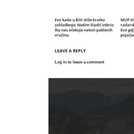
Evo kada u BiH stiže kratko
MUP HN
zahlađenje: Nedim Sladić otkrio
radarsk
šta nas očekuje nakon paklenih
Evo gdj
vrućina
pojačan
LEAVE A REPLY
Log in to leave a comment