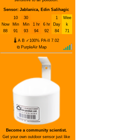
Sensor: Jablanica, Edin Salihagic
10
30
1
Wee
Now
Min
Min
1 hr
6 hr
Day
k
88
91
93
94
92
84
71
🌡
A
B
✓100%
PA-II
7.02
⧉ PurpleAir Map
Become a community scientist.
Get your own outdoor sensor just like