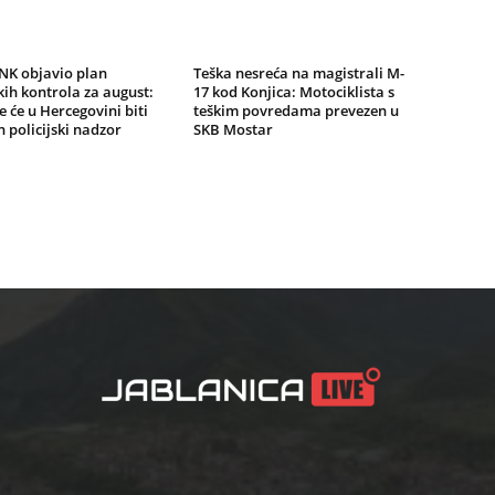
K objavio plan
Teška nesreća na magistrali M-
ih kontrola za august:
17 kod Konjica: Motociklista s
e će u Hercegovini biti
teškim povredama prevezen u
 policijski nadzor
SKB Mostar