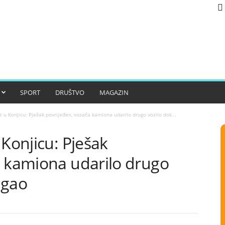
SPORT
DRUŠTVO
MAGAZIN
t u Konjicu: Pješak povrijeđen, vozača kamiona udarilo drugo vozilo dok...
 Konjicu: Pješak
a kamiona udarilo drugo
agao