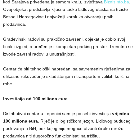
kod Sarajeva privedena je samom kraju, izvještava
BiznisInfo.ba
.
Ovaj objekat predstavlja ključnu tačku Lidlovog ulaska na tržište
Bosne i Hercegovine i najvažniji korak ka otvaranju prvih
prodavnica.
Građevinski radovi su praktično završeni, objekat je dobio svoj
finalni izgled, a uređen je i kompletan parking prostor. Trenutno se
izvode završni radovi u unutrašnjosti.
Centar će biti tehnološki napredan, sa savremenim rješenjima za
efikasno rukovođenje skladištenjem i transportom velikih količina
robe.
Investicija od 100 miliona eura
Distributivni centar u Lepenici sam je po sebi investicija
vrijedna
100 miliona eura
. Riječ je o logističkom jezgru Lidlovog budućeg
poslovanja u BiH, bez kojeg nije moguće otvoriti široku mrežu
prodavnica niti dugoročno funkcionisati na tržištu.