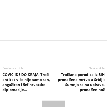
Previous article
Next article
ČOVIĆ IDE DO KRAJA: Treći
Tročlana porodica iz BiH
entitet više nije samo san,
pronađena mrtva u Srbiji:
angažiran i šef hrvatske
Sumnja se na ubistvo,
diplomacije…
pronađen nož