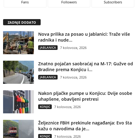
Fans
Followers
Subscribers
ZADNJE DODATO
Nova prilika za posao u Jablanici: Traže više
radnika i nude...
JABLANICA
7 kolovoza, 2026
Znatno pojačan saobraćaj na M-17: Gužve od
Bradine prema Konjicu i...
JABLANICA
7 kolovoza, 2026
Nakon pljačke pumpe u Konjicu: Dvije osobe
uhapšene, obavljeni pretresi
KONJIC
7 kolovoza, 2026
Željeznice FBiH prekinule nagađanja: Evo šta
kažu o navodima da je...
KONJIC
7 kolovoza, 2026