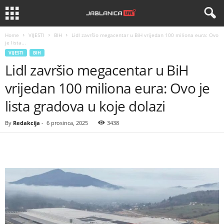
Home
VIJESTI
BIH
Lidl završio megacentar u BiH vrijedan 100 miliona eura: Ovo
je lista...
VIJESTI
BIH
Lidl završio megacentar u BiH
vrijedan 100 miliona eura: Ovo je
lista gradova u koje dolazi
By
Redakcija
-
6 prosinca, 2025
3438