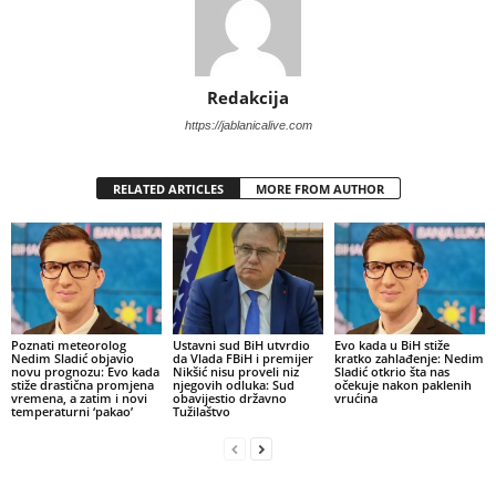
Redakcija
https://jablanicalive.com
RELATED ARTICLES
MORE FROM AUTHOR
Poznati meteorolog
Ustavni sud BiH utvrdio
Evo kada u BiH stiže
Nedim Sladić objavio
da Vlada FBiH i premijer
kratko zahlađenje: Nedim
novu prognozu: Evo kada
Nikšić nisu proveli niz
Sladić otkrio šta nas
stiže drastična promjena
njegovih odluka: Sud
očekuje nakon paklenih
vremena, a zatim i novi
obavijestio državno
vrućina
temperaturni ‘pakao’
Tužilaštvo