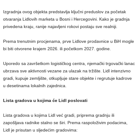
Izgradnja ovog objekta predstavlja ključni preduslov za početak
otvaranja Lidlovih marketa u Bosni i Hercegovini. Kako je gradnja
privedena kraju, ranije najavljeni rokovi postaju sve realniji.
Prema trenutnim procjenama, prve Lidlove prodavnice u BiH mogle
bi biti otvorene krajem 2026. ili početkom 2027. godine.
Uporedo sa završetkom logističkog centra, njemački trgovački lanac
ubrzava sve aktivnosti vezane za ulazak na tržište. Lidl intenzivno
gradi, kupuje zemljište, otkupljuje stare objekte i regrutuje kadrove
u desetinama lokalnih zajednica.
Lista gradova u kojima će Lidl poslovati
Lista gradova u kojima Lidl već gradi, priprema gradnju ili
zapošljava radnike stalno se širi. Prema raspoloživim podacima,
Lidl je prisutan u sljedećim gradovima: