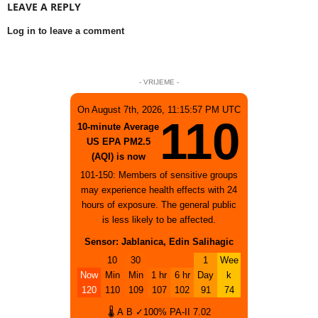
LEAVE A REPLY
Log in to leave a comment
- VRIJEME -
On August 7th, 2026, 11:15:57 PM UTC
110
10-minute Average
US EPA PM2.5
(AQI) is now
101-150: Members of sensitive groups
may experience health effects with 24
hours of exposure. The general public
is less likely to be affected.
Sensor: Jablanica, Edin Salihagic
10
30
1
Wee
Now
Min
Min
1 hr
6 hr
Day
k
120
110
109
107
102
91
74
🌡
A
B
✓100%
PA-II
7.02