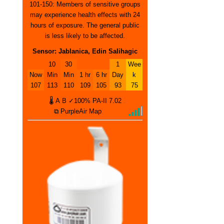
101-150: Members of sensitive groups
may experience health effects with 24
hours of exposure. The general public
is less likely to be affected.
Sensor: Jablanica, Edin Salihagic
10
30
1
Wee
Now
Min
Min
1 hr
6 hr
Day
k
107
113
110
109
105
93
75
🌡
A
B
✓100%
PA-II
7.02
⧉ PurpleAir Map