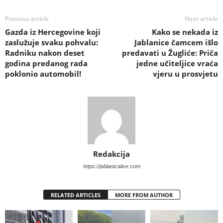
Previous article
Next article
Gazda iz Hercegovine koji
Kako se nekada iz
zaslužuje svaku pohvalu:
Jablanice čamcem išlo
Radniku nakon deset
predavati u Žugliće: Priča
godina predanog rada
jedne učiteljice vraća
poklonio automobil!
vjeru u prosvjetu
Redakcija
https://jablanicalive.com
RELATED ARTICLES
MORE FROM AUTHOR