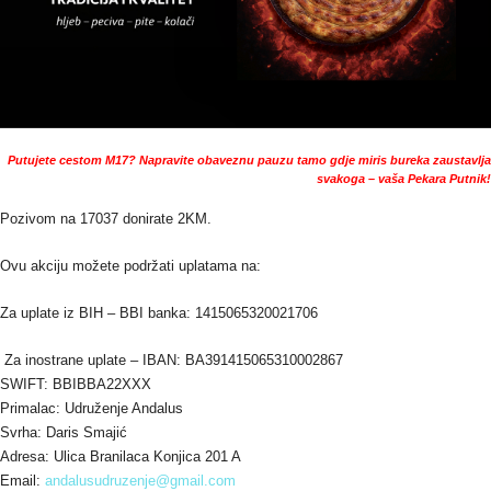
Putujete cestom M17? Napravite obaveznu pauzu tamo gdje miris bureka zaustavlja
svakoga – vaša Pekara Putnik!
Pozivom na 17037 donirate 2KM.
Ovu akciju možete podržati uplatama na:
Za uplate iz BIH – BBI banka: 1415065320021706
Za inostrane uplate – IBAN: BA391415065310002867
SWIFT: BBIBBA22XXX
Primalac: Udruženje Andalus
Svrha: Daris Smajić
Adresa: Ulica Branilaca Konjica 201 A
Email:
andalusudruzenje@gmail.com