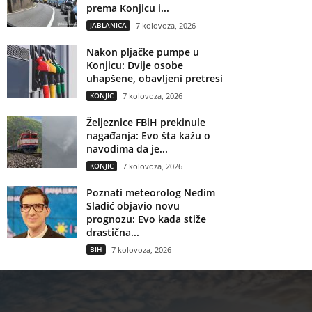
prema Konjicu i...
JABLANICA
7 kolovoza, 2026
Nakon pljačke pumpe u
Konjicu: Dvije osobe
uhapšene, obavljeni pretresi
KONJIC
7 kolovoza, 2026
Željeznice FBiH prekinule
nagađanja: Evo šta kažu o
navodima da je...
KONJIC
7 kolovoza, 2026
Poznati meteorolog Nedim
Sladić objavio novu
prognozu: Evo kada stiže
drastična...
BIH
7 kolovoza, 2026