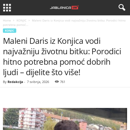
Home
KONJIC
Maleni Daris iz Konjica vodi najvažniju životnu bitku: Porodici hitno
potrebna pomoć...
KONJIC
Maleni Daris iz Konjica vodi
najvažniju životnu bitku: Porodici
hitno potrebna pomoć dobrih
ljudi – dijelite što više!
By
Redakcija
-
7 svibnja, 2026
761