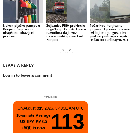
Nakon pljačke pumpe u
Željeznice FBiH prekinule
Požar kod Konjica ne
Konjicu: Dvije osobe
nagađanja: Evo šta kažu o
jenjava: U pomoć pozvani
uhapšene, obavljeni
navodima da je voz
svi koji mogu, gust dim
pretresi
izazvao veliki požar kod
prekrio područje i osjeti
Konjica
se čak do Tarčina(VIDEO)
LEAVE A REPLY
Log in to leave a comment
- VRIJEME -
On August 8th, 2026, 5:40:01 AM UTC
113
10-minute Average
US EPA PM2.5
(AQI) is now