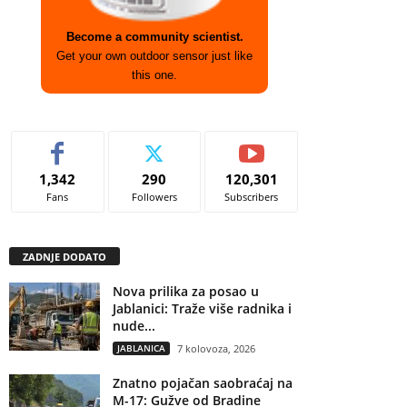
Become a community scientist.
Get your own outdoor sensor just like
this one.
1,342
290
120,301
Fans
Followers
Subscribers
ZADNJE DODATO
Nova prilika za posao u
Jablanici: Traže više radnika i
nude...
JABLANICA
7 kolovoza, 2026
Znatno pojačan saobraćaj na
M-17: Gužve od Bradine