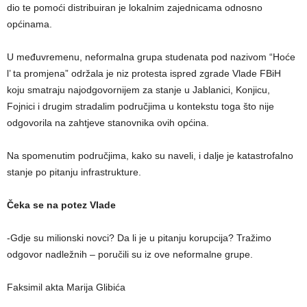
dio te pomoći distribuiran je lokalnim zajednicama odnosno
općinama.
U međuvremenu, neformalna grupa studenata pod nazivom “Hoće
l’ ta promjena” održala je niz protesta ispred zgrade Vlade FBiH
koju smatraju najodgovornijem za stanje u Jablanici, Konjicu,
Fojnici i drugim stradalim područjima u kontekstu toga što nije
odgovorila na zahtjeve stanovnika ovih općina.
Na spomenutim područjima, kako su naveli, i dalje je katastrofalno
stanje po pitanju infrastrukture.
Čeka se na potez Vlade
-Gdje su milionski novci? Da li je u pitanju korupcija? Tražimo
odgovor nadležnih – poručili su iz ove neformalne grupe.
Faksimil akta Marija Glibića