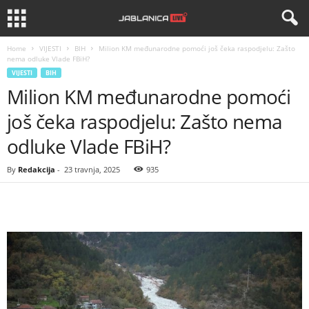
Home
VIJESTI
BIH
Milion KM međunarodne pomoći još čeka raspodjelu: Zašto
nema odluke Vlade FBiH?
VIJESTI
BIH
Milion KM međunarodne pomoći
još čeka raspodjelu: Zašto nema
odluke Vlade FBiH?
By
Redakcija
-
23 travnja, 2025
935