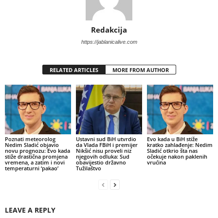
Redakcija
https://jablanicalive.com
RELATED ARTICLES
MORE FROM AUTHOR
Poznati meteorolog
Ustavni sud BiH utvrdio
Evo kada u BiH stiže
Nedim Sladić objavio
da Vlada FBiH i premijer
kratko zahlađenje: Nedim
novu prognozu: Evo kada
Nikšić nisu proveli niz
Sladić otkrio šta nas
stiže drastična promjena
njegovih odluka: Sud
očekuje nakon paklenih
vremena, a zatim i novi
obavijestio državno
vrućina
temperaturni ‘pakao’
Tužilaštvo
LEAVE A REPLY