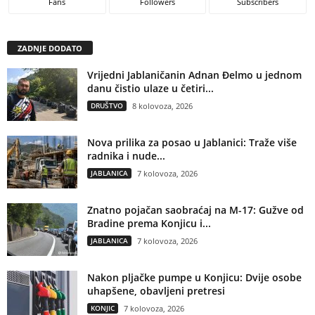
Fans
Followers
Subscribers
ZADNJE DODATO
Vrijedni Jablaničanin Adnan Đelmo u jednom
danu čistio ulaze u četiri...
DRUŠTVO
8 kolovoza, 2026
Nova prilika za posao u Jablanici: Traže više
radnika i nude...
JABLANICA
7 kolovoza, 2026
Znatno pojačan saobraćaj na M-17: Gužve od
Bradine prema Konjicu i...
JABLANICA
7 kolovoza, 2026
Nakon pljačke pumpe u Konjicu: Dvije osobe
uhapšene, obavljeni pretresi
KONJIC
7 kolovoza, 2026