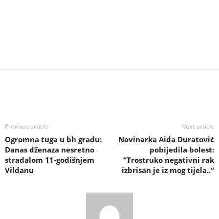
Previous article
Next article
Ogromna tuga u bh gradu:
Novinarka Aida Duratović
Danas dženaza nesretno
pobijedila bolest:
stradalom 11-godišnjem
“Trostruko negativni rak
Vildanu
izbrisan je iz mog tijela..”