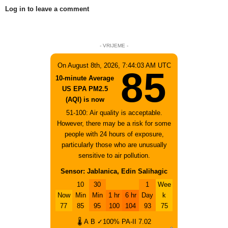
Log in to leave a comment
- VRIJEME -
On August 8th, 2026, 7:44:03 AM UTC
85
10-minute Average
US EPA PM2.5
(AQI) is now
51-100: Air quality is acceptable.
However, there may be a risk for some
people with 24 hours of exposure,
particularly those who are unusually
sensitive to air pollution.
Sensor: Jablanica, Edin Salihagic
10
30
1
Wee
Now
Min
Min
1 hr
6 hr
Day
k
77
85
95
100
104
93
75
🌡
A
B
✓100%
PA-II
7.02