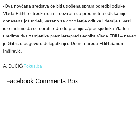
-Ova novčana sredstva će biti utrošena spram odredbi odluke
Vlade FBiH o utrošku istih – obzirom da predmetna odluka nije
donesena još uvijek, vezano za donošenje odluke i detalje u vezi
iste molimo da se obratite Uredu premijera/predsjednika Vlade i
uredima dva zamjenika premijera/predsjednika Vlade FBiH – naveo
je Glibić u odgovoru delegatkinji u Domu naroda FBiH Sandri
Imširević.
A. DUČIĆ/
Fokus.ba
Facebook Comments Box