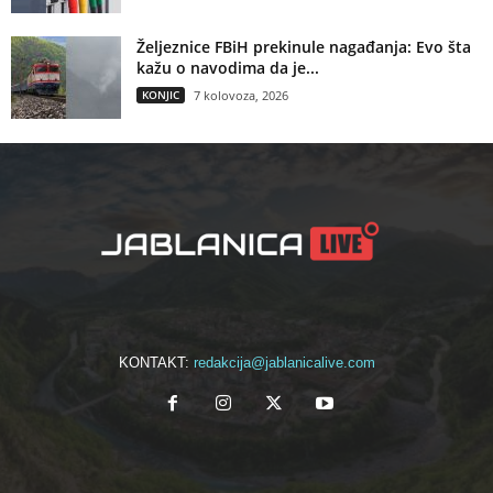
Željeznice FBiH prekinule nagađanja: Evo šta
kažu o navodima da je...
KONJIC
7 kolovoza, 2026
KONTAKT:
redakcija@jablanicalive.com