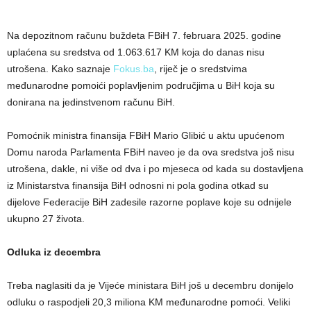
Na depozitnom računu buždeta FBiH 7. februara 2025. godine
uplaćena su sredstva od 1.063.617 KM koja do danas nisu
utrošena. Kako saznaje
Fokus.ba
, riječ je o sredstvima
međunarodne pomoići poplavljenim područjima u BiH koja su
donirana na jedinstvenom računu BiH.
Pomoćnik ministra finansija FBiH Mario Glibić u aktu upućenom
Domu naroda Parlamenta FBiH naveo je da ova sredstva još nisu
utrošena, dakle, ni više od dva i po mjeseca od kada su dostavljena
iz Ministarstva finansija BiH odnosni ni pola godina otkad su
dijelove Federacije BiH zadesile razorne poplave koje su odnijele
ukupno 27 života.
Odluka iz decembra
Treba naglasiti da je Vijeće ministara BiH još u decembru donijelo
odluku o raspodjeli 20,3 miliona KM međunarodne pomoći. Veliki