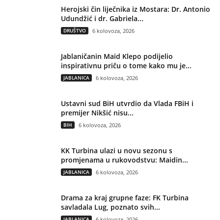
Herojski čin liječnika iz Mostara: Dr. Antonio
Udundžić i dr. Gabriela...
DRUŠTVO
6 kolovoza, 2026
Jablaničanin Maid Klepo podijelio
inspirativnu priču o tome kako mu je...
JABLANICA
6 kolovoza, 2026
Ustavni sud BiH utvrdio da Vlada FBiH i
premijer Nikšić nisu...
BIH
6 kolovoza, 2026
KK Turbina ulazi u novu sezonu s
promjenama u rukovodstvu: Maidin...
JABLANICA
6 kolovoza, 2026
Drama za kraj grupne faze: FK Turbina
savladala Lug, poznato svih...
JABLANICA
6 kolovoza, 2026