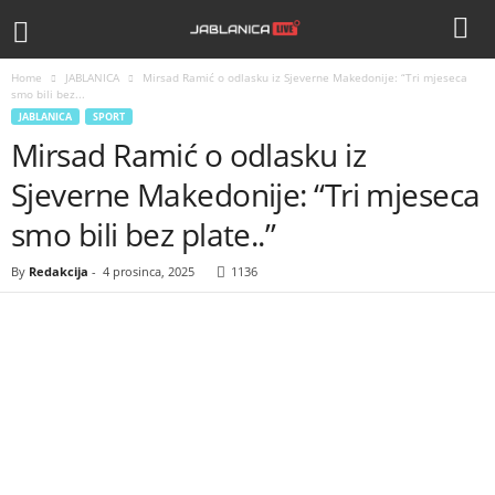
Home
JABLANICA
Mirsad Ramić o odlasku iz Sjeverne Makedonije: “Tri mjeseca
smo bili bez...
JABLANICA
SPORT
Mirsad Ramić o odlasku iz
Sjeverne Makedonije: “Tri mjeseca
smo bili bez plate..”
By
Redakcija
-
4 prosinca, 2025
1136