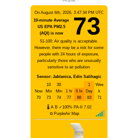
- VRIJEME -
On August 6th, 2026, 3:47:34 PM UTC
73
10-minute Average
US EPA PM2.5
(AQI) is now
51-100: Air quality is acceptable.
However, there may be a risk for some
people with 24 hours of exposure,
particularly those who are unusually
sensitive to air pollution.
Sensor: Jablanica, Edin Salihagic
10
30
1
Wee
Now
Min
Min
1 hr
6 hr
Day
k
70
73
74
77
88
83
71
🌡
A
B
✓100%
PA-II
7.02
⧉ PurpleAir Map