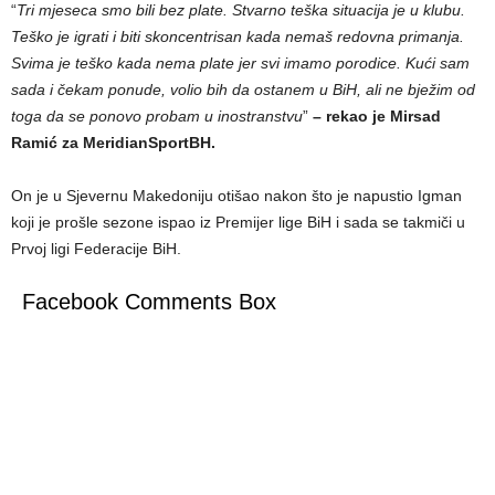
“
Tri mjeseca smo bili bez plate. Stvarno teška situacija je u klubu.
Teško je igrati i biti skoncentrisan kada nemaš redovna primanja.
Svima je teško kada nema plate jer svi imamo porodice. Kući sam
sada i čekam ponude, volio bih da ostanem u BiH, ali ne bježim od
toga da se ponovo probam u inostranstvu
”
– rekao je Mirsad
Ramić za MeridianSportBH.
On je u Sjevernu Makedoniju otišao nakon što je napustio Igman
koji je prošle sezone ispao iz Premijer lige BiH i sada se takmiči u
Prvoj ligi Federacije BiH.
Facebook Comments Box