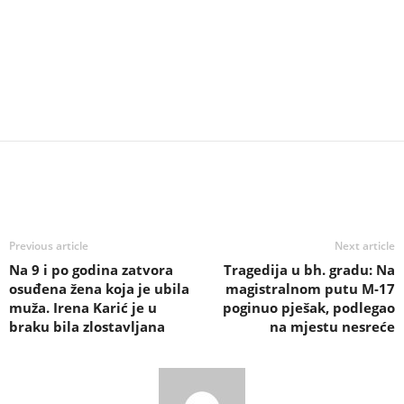
Previous article
Next article
Na 9 i po godina zatvora
Tragedija u bh. gradu: Na
osuđena žena koja je ubila
magistralnom putu M-17
muža. Irena Karić je u
poginuo pješak, podlegao
braku bila zlostavljana
na mjestu nesreće