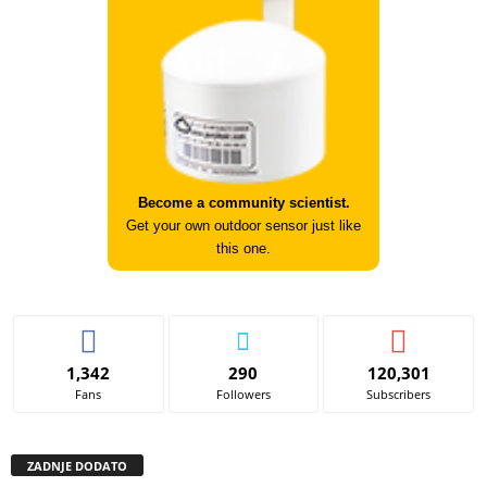
Become a community scientist.
Get your own outdoor sensor just like
this one.
1,342
290
120,301
Fans
Followers
Subscribers
ZADNJE DODATO