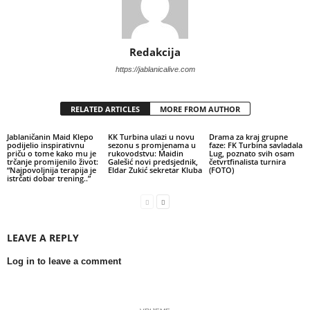
Redakcija
https://jablanicalive.com
RELATED ARTICLES
MORE FROM AUTHOR
Jablaničanin Maid Klepo
KK Turbina ulazi u novu
Drama za kraj grupne
podijelio inspirativnu
sezonu s promjenama u
faze: FK Turbina savladala
priču o tome kako mu je
rukovodstvu: Maidin
Lug, poznato svih osam
trčanje promijenilo život:
Galešić novi predsjednik,
četvrtfinalista turnira
“Najpovoljnija terapija je
Eldar Zukić sekretar Kluba
(FOTO)
istrčati dobar trening..”
LEAVE A REPLY
Log in to leave a comment