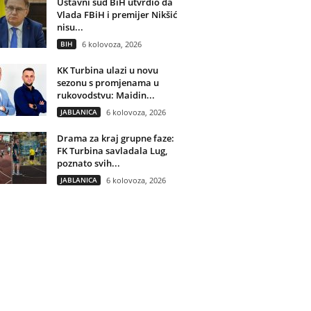
Ustavni sud BiH utvrdio da
Vlada FBiH i premijer Nikšić
nisu...
BIH
6 kolovoza, 2026
KK Turbina ulazi u novu
sezonu s promjenama u
rukovodstvu: Maidin...
JABLANICA
6 kolovoza, 2026
Drama za kraj grupne faze:
FK Turbina savladala Lug,
poznato svih...
JABLANICA
6 kolovoza, 2026