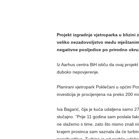
Projekt izgradnje vjetroparka u blizini
veliko nezadovoljstvo među mještanim
negativne posljedice po prirodno okruž
Iz Aarhus centra BiH ističu da ovaj projekt
duboko nepovjerenje.
Planirani vjetropark Poklečani u općini 
investicija je procijenjena na preko 200 mi
Iva Bagarić, čija je kuća udaljena samo 27
slučajno. “Prije 11 godina sam poslala fa
ne slažemo s time, zato što nismo znali n
krajem prosinca sam saznala da će turbin