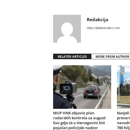
Redakcija
https://jablanicalive.com
RELATED ARTICLES
MORE FROM AUTHOR
MUP HNK objavio plan
Nasjel
radarskih kontrola za august:
prevar
Evo gdje će u Hercegovini biti
navodn
pojačan policijski nadzor
780 hi