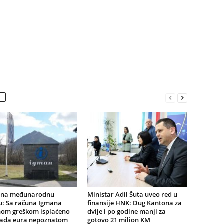
i na međunarodnu
Ministar Adil Šuta uveo red u
u: Sa računa Igmana
finansije HNK: Dug Kantona za
om greškom isplaćeno
dvije i po godine manji za
ljada eura nepoznatom
gotovo 21 milion KM