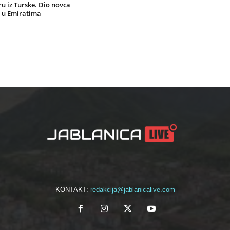
u iz Turske. Dio novca
o u Emiratima
KONTAKT:
redakcija@jablanicalive.com