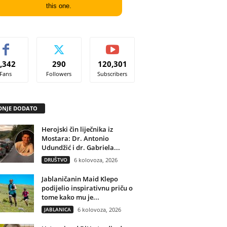
this one.
,342
290
120,301
Fans
Followers
Subscribers
DNJE DODATO
Herojski čin liječnika iz
Mostara: Dr. Antonio
Udundžić i dr. Gabriela...
DRUŠTVO
6 kolovoza, 2026
Jablaničanin Maid Klepo
podijelio inspirativnu priču o
tome kako mu je...
JABLANICA
6 kolovoza, 2026