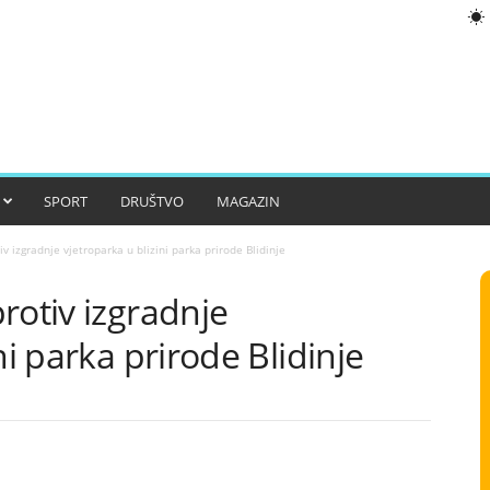
SPORT
DRUŠTVO
MAGAZIN
v izgradnje vjetroparka u blizini parka prirode Blidinje
rotiv izgradnje
ni parka prirode Blidinje