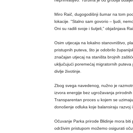
neprihvatljivo. Turbina je od groblja udalj
Miro Raič, dugogodišnji šumar na tom podr
lokacije. “Stalno sam govorio – ljudi, nemoj
Oni su radili svoje i šutjeli,” objašnjava Rai
Osim utjecaja na lokalno stanovništvo, pla
pristupnih puteva, što je odobrilo županijs
značajan utjecaj na staništa brojnih zaštić
uključujući poremećaj migratornih puteva p
divlje životinje.
Zbog svega navedenog, nužno je razmotriti
izvora energije bez ugrožavanja prirodnih 
Transparentan proces u kojem se uzimaju u 
donošenje odluka koje balansiraju razvoj i
Očuvanje Parka prirode Blidinje mora biti 
održivim pristupom možemo osigurati očuv