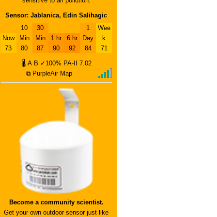
sensitive to air pollution.
Sensor: Jablanica, Edin Salihagic
10
30
1
Wee
Now
Min
Min
1 hr
6 hr
Day
k
73
80
87
90
92
84
71
🌡
A
B
✓100%
PA-II
7.02
⧉ PurpleAir Map
Become a community scientist.
Get your own outdoor sensor just like