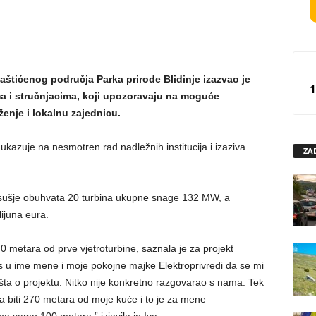
 zaštićenog područja Parka prirode Blidinje izazvao je
1
a i stručnjacima, koji upozoravaju na moguće
enje i lokalnu zajednicu.
 ukazuje na nesmotren rad nadležnih institucija i izaziva
ZA
Posušje obuhvata 20 turbina ukupne snage 132 MW, a
lijuna eura.
0 metara od prve vjetroturbine, saznala je za projekt
ks u ime mene i moje pokojne majke Elektroprivredi da se mi
išta o projektu. Nitko nije konkretno razgovarao s nama. Tek
a biti 270 metara od moje kuće i to je za mene