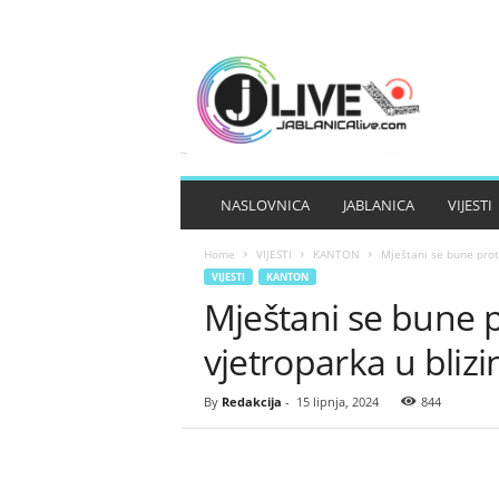
J
A
B
L
A
N
I
NASLOVNICA
JABLANICA
VIJESTI
C
A
Home
VIJESTI
KANTON
Mještani se bune proti
L
VIJESTI
KANTON
I
Mještani se bune p
V
E
vjetroparka u blizi
By
Redakcija
-
15 lipnja, 2024
844