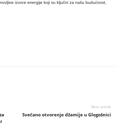
vljive izvore energije koji su ključni za našu budućnost,
Next article
za
Svečano otvorenje džamije u Glogošnici
u