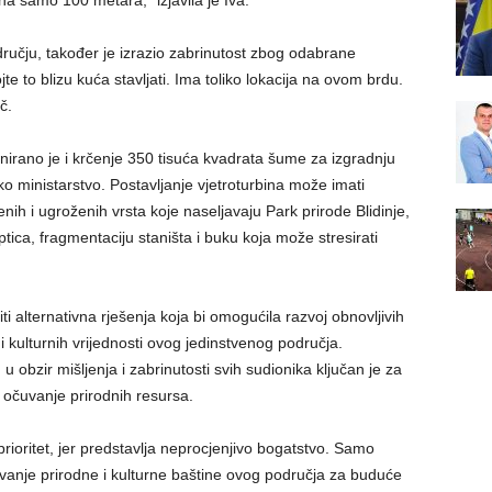
ena samo 100 metara,” izjavila je Iva.
učju, također je izrazio zabrinutost zbog odabrane
te to blizu kuća stavljati. Ima toliko lokacija na ovom brdu.
č.
nirano je i krčenje 350 tisuća kvadrata šume za izgradnju
ko ministarstvo. Postavljanje vjetroturbina može imati
enih i ugroženih vrsta koje naseljavaju Park prirode Blidinje,
tica, fragmentaciju staništa i buku koja može stresirati
 alternativna rješenja koja bi omogućila razvoj obnovljivih
i kulturnih vrijednosti ovog jedinstvenog područja.
obzir mišljenja i zabrinutosti svih sudionika ključan je za
 očuvanje prirodnih resursa.
prioritet, jer predstavlja neprocjenjivo bogatstvo. Samo
anje prirodne i kulturne baštine ovog područja za buduće