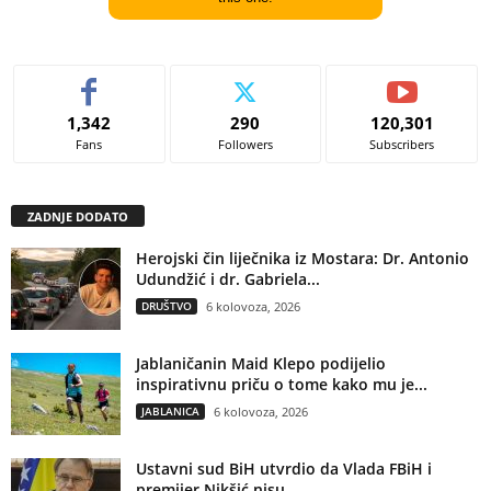
1,342
290
120,301
Fans
Followers
Subscribers
ZADNJE DODATO
Herojski čin liječnika iz Mostara: Dr. Antonio
Udundžić i dr. Gabriela...
DRUŠTVO
6 kolovoza, 2026
Jablaničanin Maid Klepo podijelio
inspirativnu priču o tome kako mu je...
JABLANICA
6 kolovoza, 2026
Ustavni sud BiH utvrdio da Vlada FBiH i
premijer Nikšić nisu...