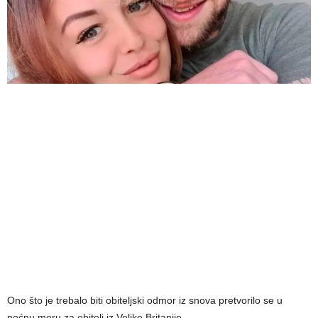
Ono što je trebalo biti obiteljski odmor iz snova pretvorilo se u
noćnu moru za obitelj iz Velike Britanije.