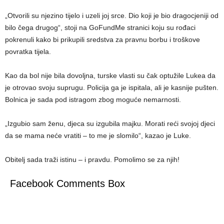
„Otvorili su njezino tijelo i uzeli joj srce. Dio koji je bio dragocjeniji od
bilo čega drugog“, stoji na GoFundMe stranici koju su rođaci
pokrenuli kako bi prikupili sredstva za pravnu borbu i troškove
povratka tijela.
Kao da bol nije bila dovoljna, turske vlasti su čak optužile Lukea da
je otrovao svoju suprugu. Policija ga je ispitala, ali je kasnije pušten.
Bolnica je sada pod istragom zbog moguće nemarnosti.
„Izgubio sam ženu, djeca su izgubila majku. Morati reći svojoj djeci
da se mama neće vratiti – to me je slomilo“, kazao je Luke.
Obitelj sada traži istinu – i pravdu. Pomolimo se za njih!
Facebook Comments Box