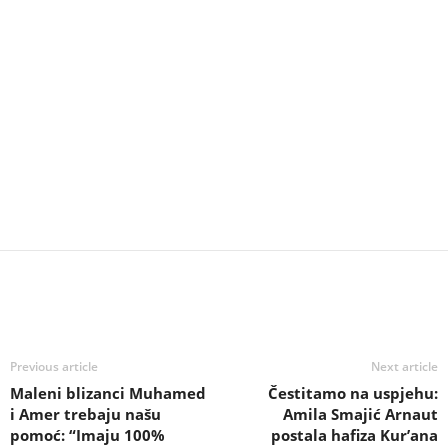
Previous article
Next article
Maleni blizanci Muhamed
Čestitamo na uspjehu:
i Amer trebaju našu
Amila Smajić Arnaut
pomoć: “Imaju 100%
postala hafiza Kur’ana