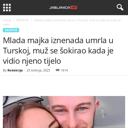
Home
DRUŠTVO
Mlada majka iznenada umrla u Turskoj, muž se šokirao kada je
vidio...
DRUŠTVO
Mlada majka iznenada umrla u
Turskoj, muž se šokirao kada je
vidio njeno tijelo
By
Redakcija
-
23 svibnja, 2025
1614