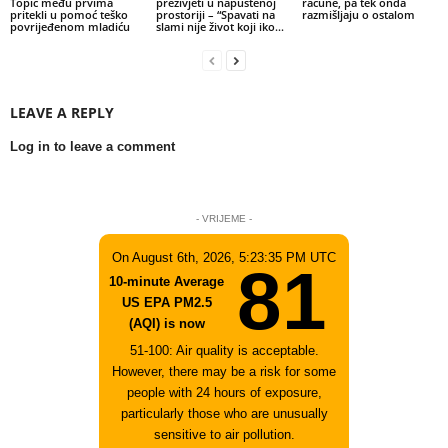
Topić među prvima
preživjeti u napuštenoj
račune, pa tek onda
pritekli u pomoć teško
prostoriji – “Spavati na
razmišljaju o ostalom
povrijeđenom mladiću
slami nije život koji iko...
LEAVE A REPLY
Log in to leave a comment
- VRIJEME -
On August 6th, 2026, 5:23:35 PM UTC
81
10-minute Average
US EPA PM2.5
(AQI) is now
51-100: Air quality is acceptable.
However, there may be a risk for some
people with 24 hours of exposure,
particularly those who are unusually
sensitive to air pollution.