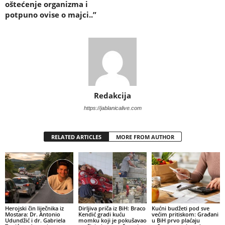
oštećenje organizma i
potpuno ovise o majci..”
Redakcija
https://jablanicalive.com
RELATED ARTICLES
MORE FROM AUTHOR
Herojski čin liječnika iz
Dirljiva priča iz BiH: Braco
Kućni budžeti pod sve
Mostara: Dr. Antonio
Kendić gradi kuću
većim pritiskom: Građani
Udundžić i dr. Gabriela
momku koji je pokušavao
u BiH prvo plaćaju