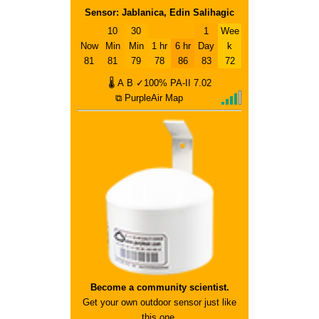
Sensor: Jablanica, Edin Salihagic
10
30
1
Wee
Now
Min
Min
1 hr
6 hr
Day
k
81
81
79
78
86
83
72
🌡
A
B
✓100%
PA-II
7.02
⧉ PurpleAir Map
Become a community scientist.
Get your own outdoor sensor just like
this one.