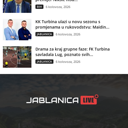
BIH
6 kolovoza, 2026
KK Turbina ulazi u novu sezonu s
promjenama u rukovodstvu: Maidin...
JABLANICA
6 kolovoza, 2026
Drama za kraj grupne faze: FK Turbina
savladala Lug, poznato svih...
JABLANICA
6 kolovoza, 2026