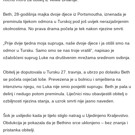
Beth, 28-godišnja majka dvoje djece iz Portsmoutha, iznenada je
preminula tijekom odmora u Turskoj pod još uvijek nerazjašnjenim
okolnostima. No prava drama počela je tek nakon njezine smrti.
„Prije dvije tjedna moja supruga, naše dvoje djece i ja otišli smo na
odmor u Tursku. Samo smo se nas troje vratili“, napisao je
ožalošćeni suprug Luke na društvenim mrežama sredinom svibnja.
Obitelj je doputovala u Tursku 27. travnja, a ubrzo po dolasku Beth
se počela osjećati loše. Prevezena je u bolnicu i smještena na
intenzivnu njegu, no Luka nije smio posjetiti suprugu. Beth je pala u
delirij i nedugo potom preminula. Liječnici nisu obavijestili obitelj o
ozbiljnosti njezina stanja, a uzrok smrti nije jasno naveden.
Šok je uslijedio kada je tijelo stiglo natrag u Ujedinjeno Kraljevstvo.
Obdukcija je pokazala da je Bethino srce uklonjeno – bez znanja i
pristanka obitelji.