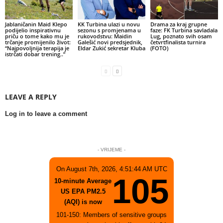
Jablaničanin Maid Klepo
KK Turbina ulazi u novu
Drama za kraj grupne
podijelio inspirativnu
sezonu s promjenama u
faze: FK Turbina savladala
priču o tome kako mu je
rukovodstvu: Maidin
Lug, poznato svih osam
trčanje promijenilo život:
Galešić novi predsjednik,
četvrtfinalista turnira
“Najpovoljnija terapija je
Eldar Zukić sekretar Kluba
(FOTO)
istrčati dobar trening..”
LEAVE A REPLY
Log in to leave a comment
- VRIJEME -
On August 7th, 2026, 4:51:44 AM UTC
105
10-minute Average
US EPA PM2.5
(AQI) is now
101-150: Members of sensitive groups