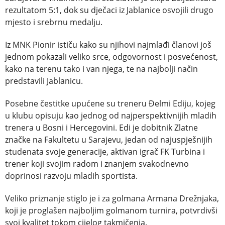
rezultatom 5:1, dok su dječaci iz Jablanice osvojili drugo
mjesto i srebrnu medalju.
Iz MNK Pionir ističu kako su njihovi najmlađi članovi još
jednom pokazali veliko srce, odgovornost i posvećenost,
kako na terenu tako i van njega, te na najbolji način
predstavili Jablanicu.
Posebne čestitke upućene su treneru Đelmi Ediju, kojeg
u klubu opisuju kao jednog od najperspektivnijih mladih
trenera u Bosni i Hercegovini. Edi je dobitnik Zlatne
značke na Fakultetu u Sarajevu, jedan od najuspješnijih
studenata svoje generacije, aktivan igrač FK Turbina i
trener koji svojim radom i znanjem svakodnevno
doprinosi razvoju mladih sportista.
Veliko priznanje stiglo je i za golmana Armana Drežnjaka,
koji je proglašen najboljim golmanom turnira, potvrdivši
svoj kvalitet tokom cijelog takmičenja.