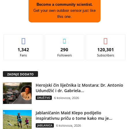
Become a community scientist.
Get your own outdoor sensor just like
this one.
1,342
290
120,301
Fans
Followers
Subscribers
ZADNJE DODATO
Herojski čin liječnika iz Mostara: Dr. Antonio
Udundžić i dr. Gabriela...
DRUŠTVO
6 kolovoza, 2026
Jablaničanin Maid Klepo podijelio
inspirativnu priču o tome kako mu je...
JABLANICA
6 kolovoza, 2026