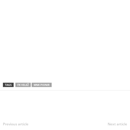
TAGS
FK VELEŽ
MNK PIONIR
Previous article
Next article