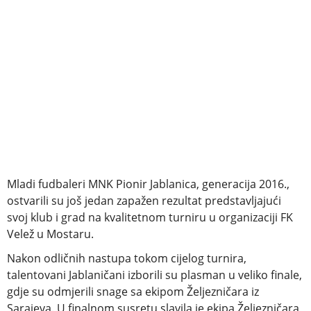
Mladi fudbaleri MNK Pionir Jablanica, generacija 2016.,
ostvarili su još jedan zapažen rezultat predstavljajući
svoj klub i grad na kvalitetnom turniru u organizaciji FK
Velež u Mostaru.
Nakon odličnih nastupa tokom cijelog turnira,
talentovani Jablaničani izborili su plasman u veliko finale,
gdje su odmjerili snage sa ekipom Željezničara iz
Sarajeva. U finalnom susretu slavila je ekipa Željezničara