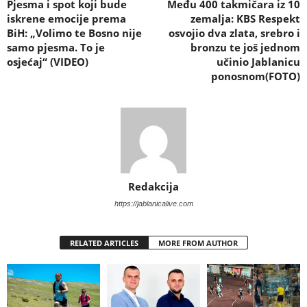
Pjesma i spot koji bude
Među 400 takmičara iz 10
iskrene emocije prema
zemalja: KBS Respekt
BiH: „Volimo te Bosno nije
osvojio dva zlata, srebro i
samo pjesma. To je
bronzu te još jednom
osjećaj“ (VIDEO)
učinio Jablanicu
ponosnom(FOTO)
Redakcija
https://jablanicalive.com
RELATED ARTICLES
MORE FROM AUTHOR