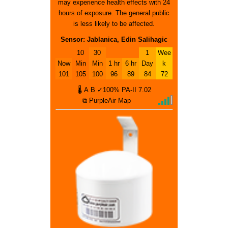
may experience health effects with 24
hours of exposure. The general public
is less likely to be affected.
Sensor: Jablanica, Edin Salihagic
10
30
1
Wee
Now
Min
Min
1 hr
6 hr
Day
k
101
105
100
96
89
84
72
🌡
A
B
✓100%
PA-II
7.02
⧉ PurpleAir Map