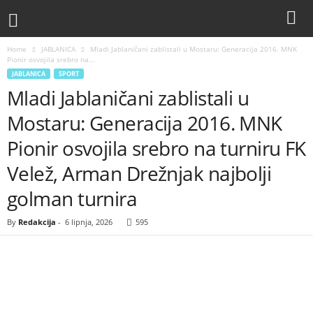
Home
JABLANICA
Mladi Jablaničani zablistali u Mostaru: Generacija 2016. MNK
Pionir osvojila srebro na...
JABLANICA
SPORT
Mladi Jablaničani zablistali u
Mostaru: Generacija 2016. MNK
Pionir osvojila srebro na turniru FK
Velež, Arman Drežnjak najbolji
golman turnira
By
Redakcija
-
6 lipnja, 2026
595