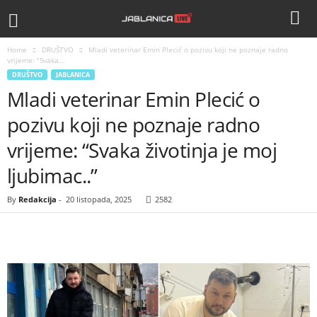
Home
DRUŠTVO
Mladi veterinar Emin Plecić o pozivu koji ne poznaje radno
vrijeme: “Svaka...
DRUŠTVO
JABLANICA
Mladi veterinar Emin Plecić o
pozivu koji ne poznaje radno
vrijeme: “Svaka životinja je moj
ljubimac..”
By
Redakcija
-
20 listopada, 2025
2582