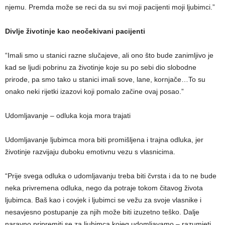
njemu. Premda može se reci da su svi moji pacijenti moji ljubimci.”
Divlje životinje kao neočekivani pacijenti
“Imali smo u stanici razne slučajeve, ali ono što bude zanimljivo je
kad se ljudi pobrinu za životinje koje su po sebi dio slobodne
prirode, pa smo tako u stanici imali sove, lane, kornjače…To su
onako neki rijetki izazovi koji pomalo začine ovaj posao.”
Udomljavanje – odluka koja mora trajati
Udomljavanje ljubimca mora biti promišljena i trajna odluka, jer
životinje razvijaju duboku emotivnu vezu s vlasnicima.
“Prije svega odluka o udomljavanju treba biti čvrsta i da to ne bude
neka privremena odluka, nego da potraje tokom čitavog života
ljubimca. Baš kao i covjek i ljubimci se vežu za svoje vlasnike i
nesavjesno postupanje za njih može biti izuzetno teško. Dalje
naravno pripremiti se za ljubimca kojeg udomljavamo – razumjeti