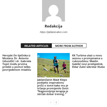
Redakcija
https://jablanicalive.com
RELATED ARTICLES
MORE FROM AUTHOR
Herojski čin liječnika iz
KK Turbina ulazi u novu
Mostara: Dr. Antonio
sezonu s promjenama u
Udundžić i dr. Gabriela
rukovodstvu: Maidin
Topić među prvima
Galešić novi predsjednik,
pritekli u pomoć teško
Eldar Zukić sekretar Kluba
povrijeđenom mladiću
Jablaničanin Maid Klepo
podijelio inspirativnu
priču o tome kako mu je
trčanje promijenilo život:
“Najpovoljnija terapija je
istrčati dobar trening..”