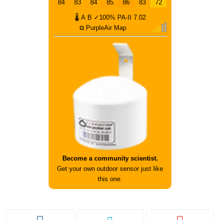
84
83
84
85
86
83
72
🌡
A
B
✓100%
PA-II
7.02
⧉ PurpleAir Map
Become a community scientist.
Get your own outdoor sensor just like
this one.