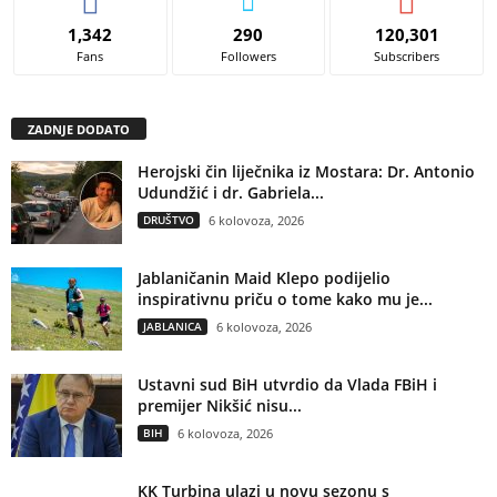
1,342
290
120,301
Fans
Followers
Subscribers
ZADNJE DODATO
Herojski čin liječnika iz Mostara: Dr. Antonio
Udundžić i dr. Gabriela...
DRUŠTVO
6 kolovoza, 2026
Jablaničanin Maid Klepo podijelio
inspirativnu priču o tome kako mu je...
JABLANICA
6 kolovoza, 2026
Ustavni sud BiH utvrdio da Vlada FBiH i
premijer Nikšić nisu...
BIH
6 kolovoza, 2026
KK Turbina ulazi u novu sezonu s