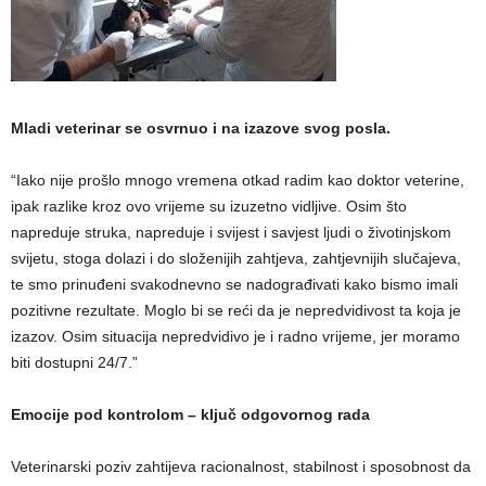
Mladi veterinar se osvrnuo i na izazove svog posla.
“Iako nije prošlo mnogo vremena otkad radim kao doktor veterine,
ipak razlike kroz ovo vrijeme su izuzetno vidljive. Osim što
napreduje struka, napreduje i svijest i savjest ljudi o životinjskom
svijetu, stoga dolazi i do složenijih zahtjeva, zahtjevnijih slučajeva,
te smo prinuđeni svakodnevno se nadograđivati kako bismo imali
pozitivne rezultate. Moglo bi se reći da je nepredvidivost ta koja je
izazov. Osim situacija nepredvidivo je i radno vrijeme, jer moramo
biti dostupni 24/7.”
Emocije pod kontrolom – ključ odgovornog rada
Veterinarski poziv zahtijeva racionalnost, stabilnost i sposobnost da