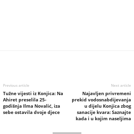
Previous article
Next article
Tužne vijesti iz Konjica: Na
Najavljen privremeni
Ahiret preselila 25-
prekid vodosnabdijevanja
godišnja Ilma Novalić, iza
u dijelu Konjica zbog
sebe ostavila dvoje djece
sanacije kvara: Saznajte
kada i u kojim naseljima