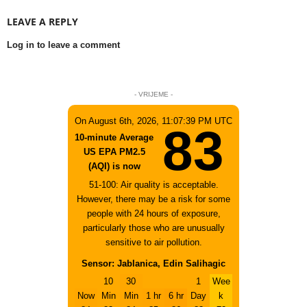
LEAVE A REPLY
Log in to leave a comment
- VRIJEME -
On August 6th, 2026, 11:07:39 PM UTC
83
10-minute Average
US EPA PM2.5
(AQI) is now
51-100: Air quality is acceptable.
However, there may be a risk for some
people with 24 hours of exposure,
particularly those who are unusually
sensitive to air pollution.
Sensor: Jablanica, Edin Salihagic
10
30
1
Wee
Now
Min
Min
1 hr
6 hr
Day
k