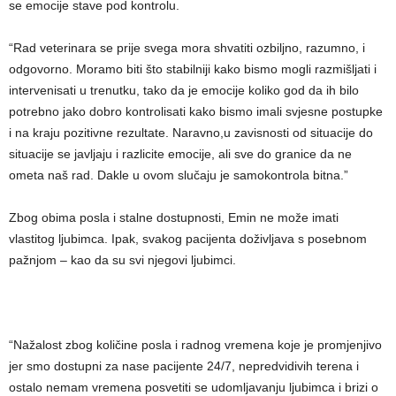
se emocije stave pod kontrolu.
“Rad veterinara se prije svega mora shvatiti ozbiljno, razumno, i
odgovorno. Moramo biti što stabilniji kako bismo mogli razmišljati i
intervenisati u trenutku, tako da je emocije koliko god da ih bilo
potrebno jako dobro kontrolisati kako bismo imali svjesne postupke
i na kraju pozitivne rezultate. Naravno,u zavisnosti od situacije do
situacije se javljaju i razlicite emocije, ali sve do granice da ne
ometa naš rad. Dakle u ovom slučaju je samokontrola bitna.”
Zbog obima posla i stalne dostupnosti, Emin ne može imati
vlastitog ljubimca. Ipak, svakog pacijenta doživljava s posebnom
pažnjom – kao da su svi njegovi ljubimci.
“Nažalost zbog količine posla i radnog vremena koje je promjenjivo
jer smo dostupni za nase pacijente 24/7, nepredvidivih terena i
ostalo nemam vremena posvetiti se udomljavanju ljubimca i brizi o