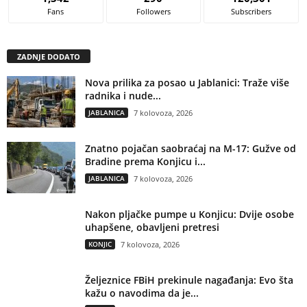
Fans
Followers
Subscribers
ZADNJE DODATO
Nova prilika za posao u Jablanici: Traže više
radnika i nude...
JABLANICA
7 kolovoza, 2026
Znatno pojačan saobraćaj na M-17: Gužve od
Bradine prema Konjicu i...
JABLANICA
7 kolovoza, 2026
Nakon pljačke pumpe u Konjicu: Dvije osobe
uhapšene, obavljeni pretresi
KONJIC
7 kolovoza, 2026
Željeznice FBiH prekinule nagađanja: Evo šta
kažu o navodima da je...