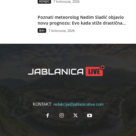
KONJIC
7 kolovoza, 2026
Poznati meteorolog Nedim Sladić objavio
novu prognozu: Evo kada stiže drastična...
BIH
7 kolovoza, 2026
KONTAKT:
redakcija@jablanicalive.com