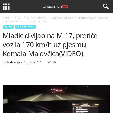
Home
VIJESTI
CRNA HRONIKA
Mladić divljao na M-17, pretiče vozila 170 km/h
uz pjesmu Kemala Malovčića(VIDEO)
VIJESTI
CRNA HRONIKA
Mladić divljao na M-17, pretiče
vozila 170 km/h uz pjesmu
Kemala Malovčića(VIDEO)
By
Redakcija
-
7 travnja, 2025
904