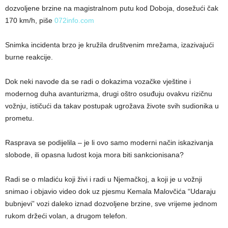
dozvoljene brzine na magistralnom putu kod Doboja, dosežući čak
170 km/h, piše
072info.com
Snimka incidenta brzo je kružila društvenim mrežama, izazivajući
burne reakcije.
Dok neki navode da se radi o dokazima vozačke vještine i
modernog duha avanturizma, drugi oštro osuđuju ovakvu rizičnu
vožnju, ističući da takav postupak ugrožava živote svih sudionika u
prometu.
Rasprava se podijelila – je li ovo samo moderni način iskazivanja
slobode, ili opasna ludost koja mora biti sankcionisana?
Radi se o mladiću koji živi i radi u Njemačkoj, a koji je u vožnji
snimao i objavio video dok uz pjesmu Kemala Malovčića “Udaraju
bubnjevi” vozi daleko iznad dozvoljene brzine, sve vrijeme jednom
rukom držeći volan, a drugom telefon.