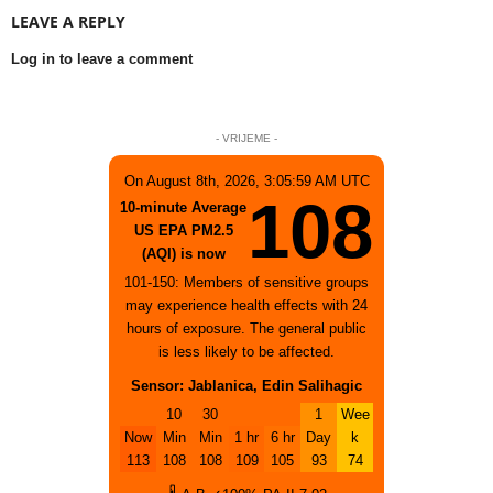
LEAVE A REPLY
Log in to leave a comment
- VRIJEME -
On August 8th, 2026, 3:05:59 AM UTC
108
10-minute Average
US EPA PM2.5
(AQI) is now
101-150: Members of sensitive groups
may experience health effects with 24
hours of exposure. The general public
is less likely to be affected.
Sensor: Jablanica, Edin Salihagic
10
30
1
Wee
Now
Min
Min
1 hr
6 hr
Day
k
113
108
108
109
105
93
74