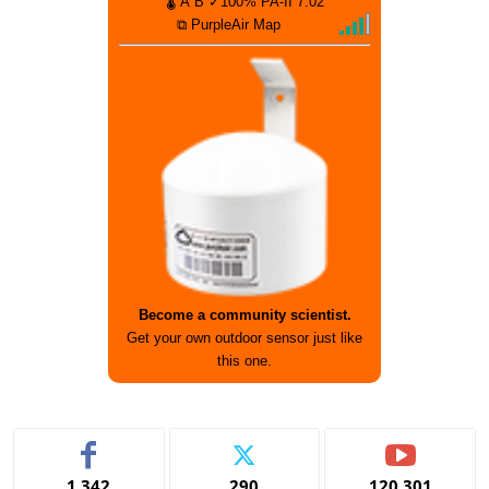
🌡
A
B
✓100%
PA-II
7.02
⧉ PurpleAir Map
Become a community scientist.
Get your own outdoor sensor just like
this one.
1,342
290
120,301