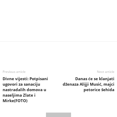
Previous article
Next article
Divne vijesti: Potpisani
Danas će se klanjati
ugovori za sanaciju
dženaza Alijji Musić, majci
nastradalih domova u
petorice šehida
naseljima Zlate i
Mirke(FOTO)