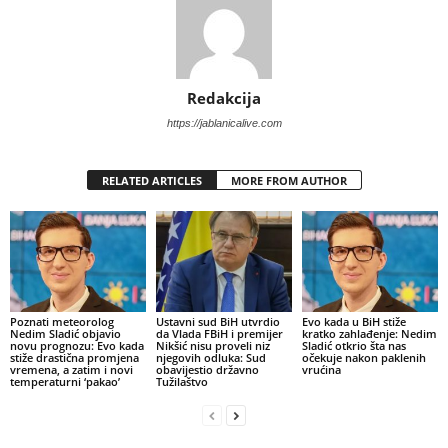
Redakcija
https://jablanicalive.com
RELATED ARTICLES
MORE FROM AUTHOR
Poznati meteorolog
Ustavni sud BiH utvrdio
Evo kada u BiH stiže
Nedim Sladić objavio
da Vlada FBiH i premijer
kratko zahlađenje: Nedim
novu prognozu: Evo kada
Nikšić nisu proveli niz
Sladić otkrio šta nas
stiže drastična promjena
njegovih odluka: Sud
očekuje nakon paklenih
vremena, a zatim i novi
obavijestio državno
vrućina
temperaturni ‘pakao’
Tužilaštvo