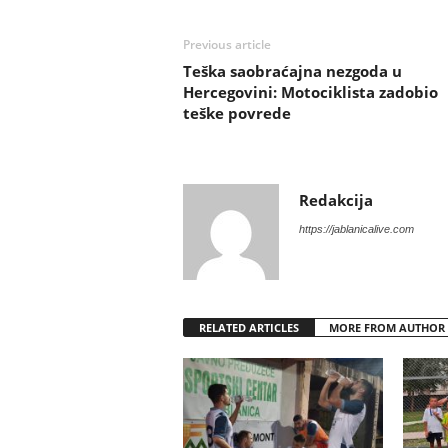
Previous article
Teška saobraćajna nezgoda u
Hercegovini: Motociklista zadobio
teške povrede
Redakcija
https://jablanicalive.com
RELATED ARTICLES
MORE FROM AUTHOR