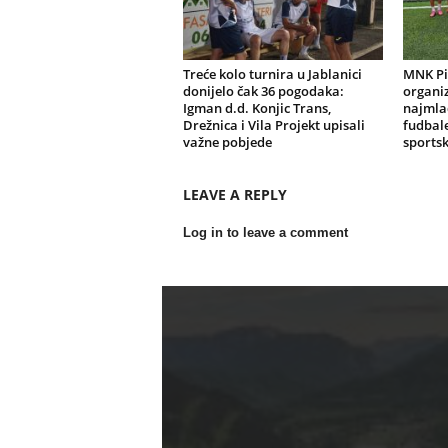
Treće kolo turnira u Jablanici
MNK Pi
donijelo čak 36 pogodaka:
organiz
Igman d.d. Konjic Trans,
najmlađ
Drežnica i Vila Projekt upisali
fudbale
važne pobjede
sportsk
LEAVE A REPLY
Log in to leave a comment