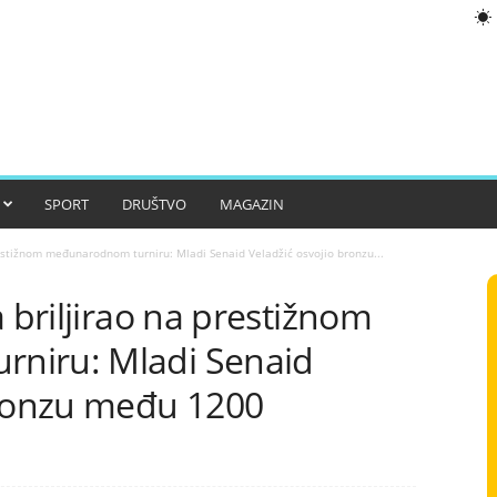
SPORT
DRUŠTVO
MAGAZIN
restižnom međunarodnom turniru: Mladi Senaid Veladžić osvojio bronzu...
 briljirao na prestižnom
niru: Mladi Senaid
bronzu među 1200