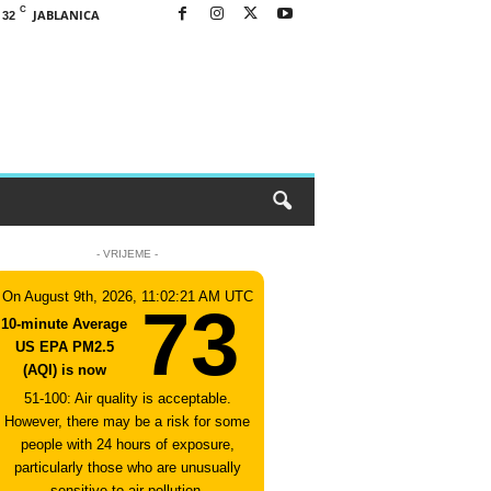
C
JABLANICA
32
- VRIJEME -
On August 9th, 2026, 11:02:21 AM UTC
73
10-minute Average
US EPA PM2.5
(AQI) is now
51-100: Air quality is acceptable.
However, there may be a risk for some
people with 24 hours of exposure,
particularly those who are unusually
sensitive to air pollution.