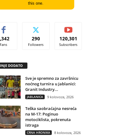
this one.
,342
290
120,301
Fans
Followers
Subscribers
DNJE DODATO
Sve je spremno za završnicu
noćnog turnira u Jablanici:
Granit Industry...
JABLANICA
9 kolovoza, 2026
Teška saobraćajna nesreća
na M-17: Poginuo
motociklista, pokrenuta
istraga
CRNA HRONIKA
8 kolovoza, 2026