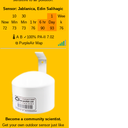
Sensor: Jablanica, Edin Salihagic
10
30
1
Wee
Now
Min
Min
1 hr
6 hr
Day
k
72
73
73
76
90
93
76
🌡
A
B
✓100%
PA-II
7.02
⧉ PurpleAir Map
Become a community scientist.
Get your own outdoor sensor just like