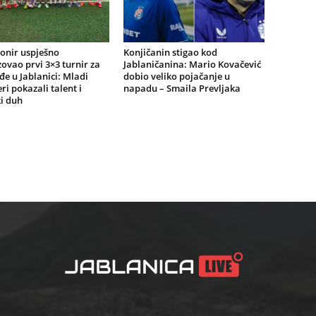
onir uspješno
Konjičanin stigao kod
ovao prvi 3×3 turnir za
Jablaničanina: Mario Kovačević
e u Jablanici: Mladi
dobio veliko pojačanje u
ri pokazali talent i
napadu – Smaila Prevljaka
i duh