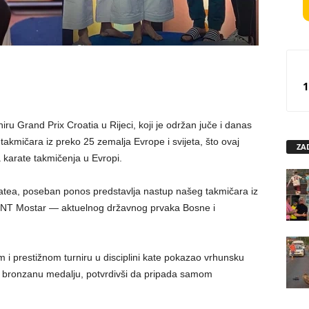
1
 Grand Prix Croatia u Rijeci, koji je održan juče i danas
 takmičara iz preko 25 zemalja Evrope i svijeta, što ovaj
ZA
a karate takmičenja u Evropi.
ea, poseban ponos predstavlja nastup našeg takmičara iz
 Mostar — aktuelnog državnog prvaka Bosne i
 i prestižnom turniru u disciplini kate pokazao vrhunsku
o bronzanu medalju, potvrdivši da pripada samom