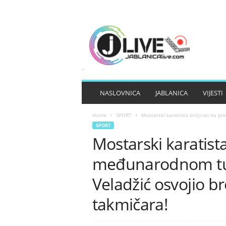
J
A
B
L
A
N
I
NASLOVNICA
JABLANICA
VIJESTI
C
A
Home
SPORT
Mostarski karatista briljirao na p
L
SPORT
I
Mostarski karatista
V
E
međunarodnom tur
Veladžić osvojio 
takmičara!