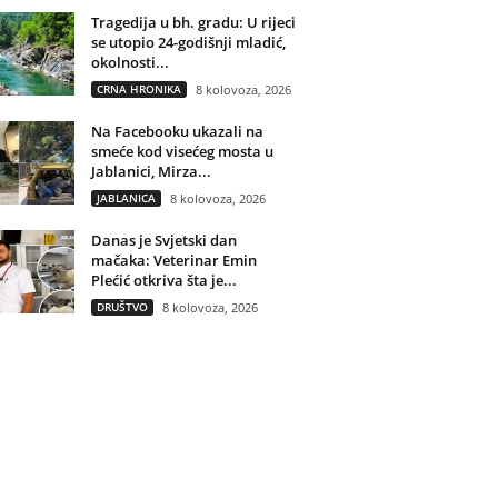
Tragedija u bh. gradu: U rijeci
se utopio 24-godišnji mladić,
okolnosti...
CRNA HRONIKA
8 kolovoza, 2026
Na Facebooku ukazali na
smeće kod visećeg mosta u
Jablanici, Mirza...
JABLANICA
8 kolovoza, 2026
Danas je Svjetski dan
mačaka: Veterinar Emin
Plećić otkriva šta je...
DRUŠTVO
8 kolovoza, 2026