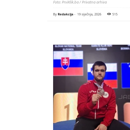
Foto: PrviKlik.ba / Privatna arhiva
By
Redakcija
-
19 siječnja, 2026
515