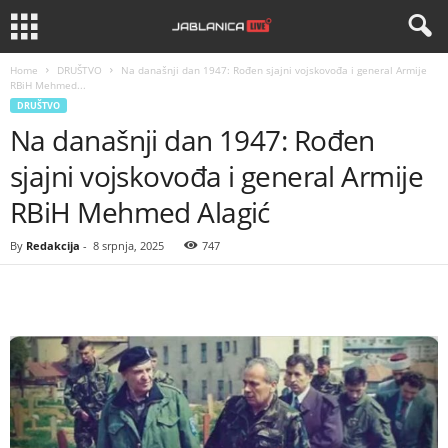
Home
DRUŠTVO
Na današnji dan 1947: Rođen sjajni vojskovođa i general Armije
RBiH Mehmed...
DRUŠTVO
Na današnji dan 1947: Rođen
sjajni vojskovođa i general Armije
RBiH Mehmed Alagić
By
Redakcija
-
8 srpnja, 2025
747