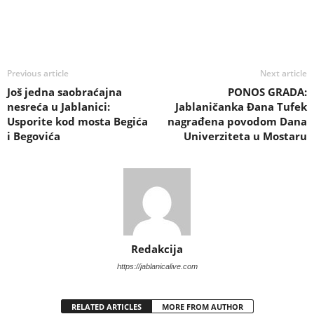
Previous article
Next article
Još jedna saobraćajna
PONOS GRADA:
nesreća u Jablanici:
Jablaničanka Đana Tufek
Usporite kod mosta Begića
nagrađena povodom Dana
i Begovića
Univerziteta u Mostaru
Redakcija
https://jablanicalive.com
RELATED ARTICLES
MORE FROM AUTHOR