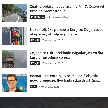
Znatno pojačan saobraćaj na M-17: Gužve od
Bradine prema Konjicu i...
JABLANICA
7 kolovoza, 2026
Nakon pljačke pumpe u Konjicu: Dvije osobe
uhapšene, obavljeni pretresi
KONJIC
7 kolovoza, 2026
Željeznice FBiH prekinule nagađanja: Evo šta
kažu o navodima da je...
KONJIC
7 kolovoza, 2026
Poznati meteorolog Nedim Sladić objavio
novu prognozu: Evo kada stiže drastična...
BIH
7 kolovoza, 2026