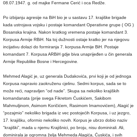
08.07.1947. g. od majke Fermane Cerić i oca Redže.
Po izbijanju agresije na BiH bio je u sastavu 17. krajiške brigade
kada ustrojava vojsku i postaje komandant Operativne grupe ( OG )
Bosanska krajina. Nakon kratkog vremena postaje komandant 3.
Korpusa Armije RBiH. Na toj dužnosti ostaje kratko jer na njegovu
incijativu dolazi do formiranja 7. korpusa Armije BiH. Postaje
komandant 7. Korpusa ARBiH gdje biva unaprijeđen u čin generala
Armije Republike Bosne i Hercegovine.
Mehmed Alagić je, uz generala Dudakovića, prvi koji je od jednoga
Korpusa napravio zaokruženu cjelinu. Sedmi korpus, sada se to
može reći, napravljen “od nade”. Skupa sa nekoliko krajiških
komandanata (prije svega Fikretom Ćuskićem, Sakibom
Mahmuljinom, Asimom Koričićem, Rasimom Imamovićem), Alagić je
“pozajmio” nekoliko brigada iz vec postojećih Korpusa, i uz jezgro,
17. krajišku, oformio nekoliko novih. Korpus je ubrzo dobio naziv
“krajiški”, mada u njemu Krajišnici, po broju, nisu dominirali. Ali,
dominirala je ogromna želja Mehmeda Alagića, Ćuskića, i svih