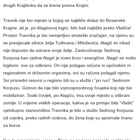
drugih Krajišnika da se krene prema Krajini.
Travnik nije bio mjesto iz kojeg se najbliže dolazi do Bosanske
Krajine, ali je, po Alagićevoj logici, bilo baš najbliže preko Vlašića!
Prostor Travnika je bio nemjerljivo strateški značajan, na njemu su
se presijecale silnice želja Tuđmana i Miloševića. Alagić im nikad
nije dopustio da ostvare svoje želje. Zaokruživanje Sedmog
Korpusa kao cjeline Alagić je izveo brzo i energično. Alagić se vodio
logikom: sve za odbranu. On nije polagao račune ni općinskim ni
regionalnim ni državnim organima, oni su račune polagali njemu.
Svi privredni resursi u regionu bili su u službi i “pri ruci” Sedmom
Korpusu. Gotovo da nije bilo vojnosposobnog čovjeka koji nije bio
mobiliziran. Svaki čovjek, po Alagiću, ima svoje mjesto u odbrani
zemlje. U vrijeme velikih operacija, kakva je na primjer bila “Vlašić”
cjelokupno stanovništvo Travnika je bilo u službi Sedmog Korpusa:
od vojnika, preko radnih vodova, do žena koje su spremale hranu
za borce.