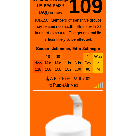
109
US EPA PM2.5
(AQI) is now
101-150: Members of sensitive groups
may experience health effects with 24
hours of exposure. The general public
is less likely to be affected.
Sensor: Jablanica, Edin Salihagic
10
30
1
Wee
Now
Min
Min
1 hr
6 hr
Day
k
118
109
105
102
100
90
74
🌡
A
B
✓100%
PA-II
7.02
⧉ PurpleAir Map