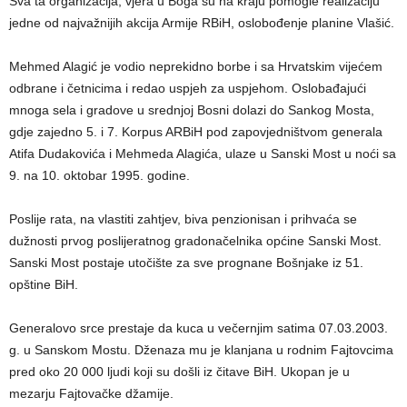
Sva ta organizacija, vjera u Boga su na kraju pomogle realizaciju
jedne od najvažnijih akcija Armije RBiH, oslobođenje planine Vlašić.
Mehmed Alagić je vodio neprekidno borbe i sa Hrvatskim vijećem
odbrane i četnicima i redao uspjeh za uspjehom. Oslobađajući
mnoga sela i gradove u srednjoj Bosni dolazi do Sankog Mosta,
gdje zajedno 5. i 7. Korpus ARBiH pod zapovjedništvom generala
Atifa Dudakovića i Mehmeda Alagića, ulaze u Sanski Most u noći sa
9. na 10. oktobar 1995. godine.
Poslije rata, na vlastiti zahtjev, biva penzionisan i prihvaća se
dužnosti prvog poslijeratnog gradonačelnika općine Sanski Most.
Sanski Most postaje utočište za sve prognane Bošnjake iz 51.
opštine BiH.
Generalovo srce prestaje da kuca u večernjim satima 07.03.2003.
g. u Sanskom Mostu. Dženaza mu je klanjana u rodnim Fajtovcima
pred oko 20 000 ljudi koji su došli iz čitave BiH. Ukopan je u
mezarju Fajtovačke džamije.