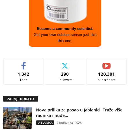
Become a community scientist.
Get your own outdoor sensor just like
this one.
1,342
290
120,301
Fans
Followers
Subscribers
ZADNJE DODATO
Nova prilika za posao u Jablanici: Traže više
radnika i nude...
JABLANICA
7 kolovoza, 2026