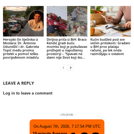
Herojski čin liječnika iz
Dirljiva priča iz BiH: Braco
Kućni budžeti pod sve
Mostara: Dr. Antonio
Kendić gradi kuću
većim pritiskom: Građani
Udundžić i dr. Gabriela
momku koji je pokušavao
u BiH prvo plaćaju
Topić među prvima
preživjeti u napuštenoj
račune, pa tek onda
pritekli u pomoć teško
prostoriji – “Spavati na
razmišljaju o ostalom
povrijeđenom mladiću
slami nije život koji iko...
LEAVE A REPLY
Log in to leave a comment
- VRIJEME -
On August 7th, 2026, 7:17:54 PM UTC
10-minute Average