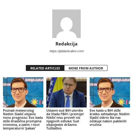
Redakcija
https://jablanicalive.com
RELATED ARTICLES
MORE FROM AUTHOR
Poznati meteorolog
Ustavni sud BiH utvrdio
Evo kada u BiH stiže
Nedim Sladić objavio
da Vlada FBiH i premijer
kratko zahlađenje: Nedim
novu prognozu: Evo kada
Nikšić nisu proveli niz
Sladić otkrio šta nas
stiže drastična promjena
njegovih odluka: Sud
očekuje nakon paklenih
vremena, a zatim i novi
obavijestio državno
vrućina
temperaturni ‘pakao’
Tužilaštvo