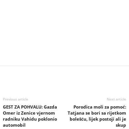
Previous article
Next article
GEST ZA POHVALU: Gazda
Porodica moli za pomoć:
Omer iz Zenice vjernom
Tatjana se bori sa rijetkom
radniku Vahidu poklonio
bolešću, lijek postoji ali je
automobil
skup