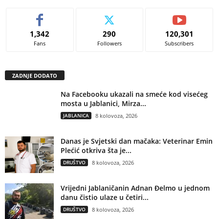
1,342
290
120,301
Fans
Followers
Subscribers
ZADNJE DODATO
Na Facebooku ukazali na smeće kod visećeg
mosta u Jablanici, Mirza...
JABLANICA
8 kolovoza, 2026
Danas je Svjetski dan mačaka: Veterinar Emin
Plećić otkriva šta je...
DRUŠTVO
8 kolovoza, 2026
Vrijedni Jablaničanin Adnan Đelmo u jednom
danu čistio ulaze u četiri...
DRUŠTVO
8 kolovoza, 2026