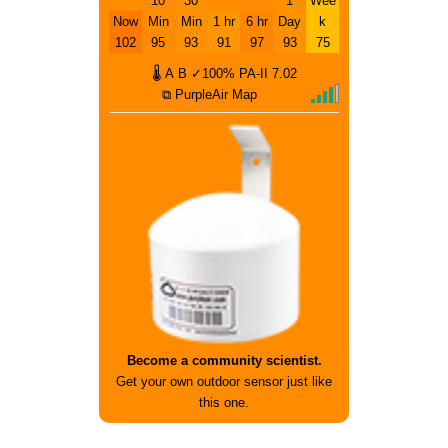
10
30
1
Wee
Now
Min
Min
1 hr
6 hr
Day
k
102
95
93
91
97
93
75
🌡
A
B
✓100%
PA-II
7.02
⧉ PurpleAir Map
Become a community scientist.
Get your own outdoor sensor just like
this one.