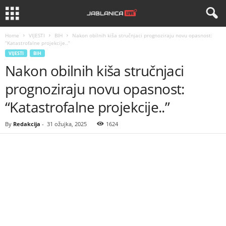
Home
VIJESTI
BIH
Nakon obilnih kiša stručnjaci prognoziraju novu opasnost:
“Katastrofalne projekcije..”
VIJESTI
BIH
Nakon obilnih kiša stručnjaci
prognoziraju novu opasnost:
“Katastrofalne projekcije..”
By
Redakcija
-
31 ožujka, 2025
1624