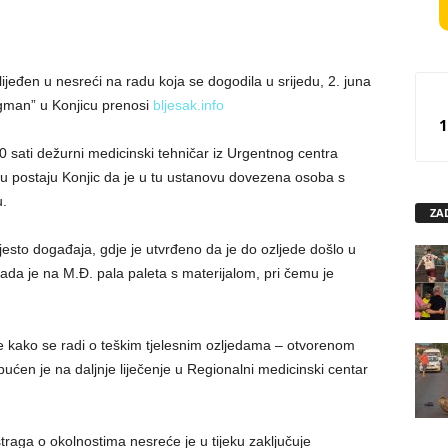
lijeđen u nesreći na radu koja se dogodila u srijedu, 2. juna
gman” u Konjicu prenosi
bljesak.info
1
 sati dežurni medicinski tehničar iz Urgentnog centra
sku postaju Konjic da je u tu ustanovu dovezena osoba s
.
ZA
esto događaja, gdje je utvrđeno da je do ozljede došlo u
da je na M.Đ. pala paleta s materijalom, pri čemu je
 je kako se radi o teškim tjelesnim ozljedama – otvorenom
pućen je na daljnje liječenje u Regionalni medicinski centar
traga o okolnostima nesreće je u tijeku zaključuje