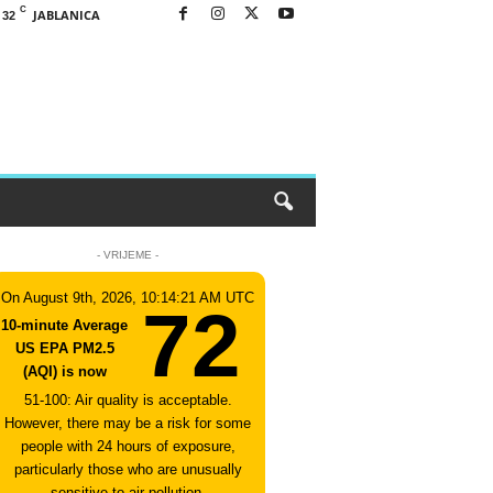
C
JABLANICA
32
- VRIJEME -
On August 9th, 2026, 10:14:21 AM UTC
72
10-minute Average
US EPA PM2.5
(AQI) is now
51-100: Air quality is acceptable.
However, there may be a risk for some
people with 24 hours of exposure,
particularly those who are unusually
sensitive to air pollution.