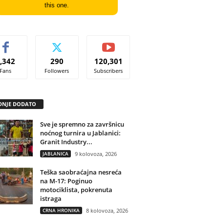
this one.
,342
290
120,301
Fans
Followers
Subscribers
DNJE DODATO
Sve je spremno za završnicu
noćnog turnira u Jablanici:
Granit Industry...
JABLANICA
9 kolovoza, 2026
Teška saobraćajna nesreća
na M-17: Poginuo
motociklista, pokrenuta
istraga
CRNA HRONIKA
8 kolovoza, 2026