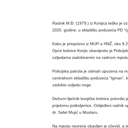
Radnik M.Đ. (1979.) iz Konjica teško je oz
2025. godine, u skladištu poduzeća PD “I
Kako je priopćeno iz MUP-a HNŽ, oko 9:20
Opće bolnice Konjic obavijestio je Policij
ozljedama zadobivenim na radnom mjestu
Policijska patrola je odmah upućena na mj
centralnom skladištu poduzeća “Igman”, ka
zadobio ozljedu noge.
Dežurni liječnik konjičke bolnice potvrdio
prijelomu potkoljenice. Ozlijeđeni radnik u
dr. Safet Mujić u Mostaru.
Na mjestu nesreće obavljen je očevid, a is