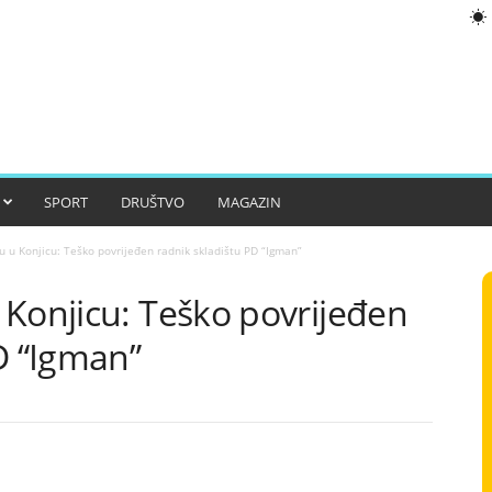
SPORT
DRUŠTVO
MAGAZIN
 u Konjicu: Teško povrijeđen radnik skladištu PD “Igman”
 Konjicu: Teško povrijeđen
D “Igman”