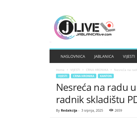
J
A
B
L
A
N
I
NASLOVNICA
JABLANICA
VIJESTI
C
A
Home
VIJESTI
CRNA HRONIKA
Nesreća na radu
L
VIJESTI
CRNA HRONIKA
KANTON
I
Nesreća na radu u
V
E
radnik skladištu P
By
Redakcija
-
3 srpnja, 2025
2659