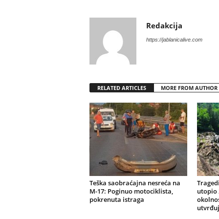
Redakcija
https://jablanicalive.com
RELATED ARTICLES
MORE FROM AUTHOR
Teška saobraćajna nesreća na
Tragedi
M-17: Poginuo motociklista,
utopio 
pokrenuta istraga
okolnos
utvrđu