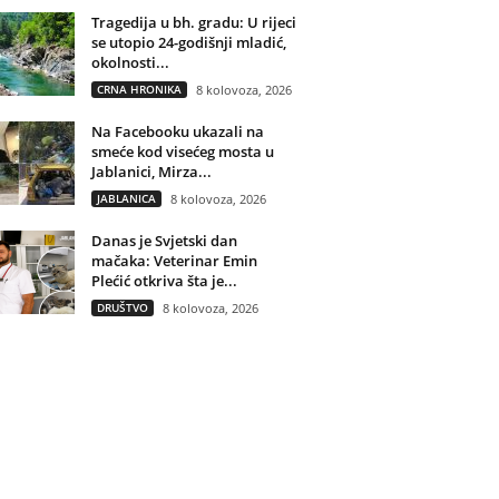
Tragedija u bh. gradu: U rijeci
se utopio 24-godišnji mladić,
okolnosti...
CRNA HRONIKA
8 kolovoza, 2026
Na Facebooku ukazali na
smeće kod visećeg mosta u
Jablanici, Mirza...
JABLANICA
8 kolovoza, 2026
Danas je Svjetski dan
mačaka: Veterinar Emin
Plećić otkriva šta je...
DRUŠTVO
8 kolovoza, 2026