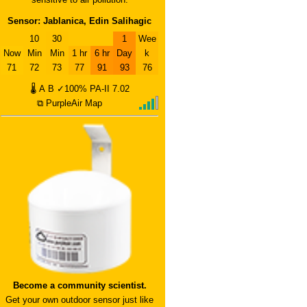
Sensor: Jablanica, Edin Salihagic
10
30
1
Wee
Now
Min
Min
1 hr
6 hr
Day
k
71
72
73
77
91
93
76
🌡
A
B
✓100%
PA-II
7.02
⧉ PurpleAir Map
Become a community scientist.
Get your own outdoor sensor just like