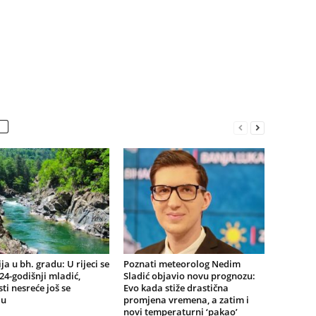
ja u bh. gradu: U rijeci se
Poznati meteorolog Nedim
24-godišnji mladić,
Sladić objavio novu prognozu:
ti nesreće još se
Evo kada stiže drastična
ju
promjena vremena, a zatim i
novi temperaturni ‘pakao’