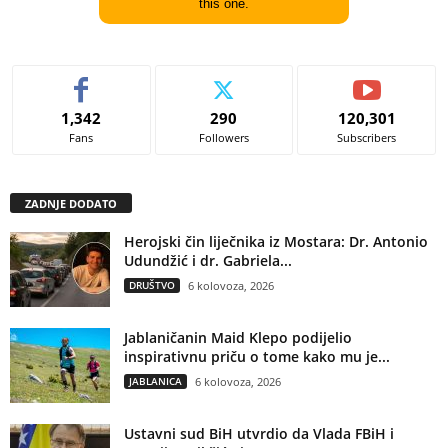
this one.
1,342
290
120,301
Fans
Followers
Subscribers
ZADNJE DODATO
Herojski čin liječnika iz Mostara: Dr. Antonio
Udundžić i dr. Gabriela...
DRUŠTVO
6 kolovoza, 2026
Jablaničanin Maid Klepo podijelio
inspirativnu priču o tome kako mu je...
JABLANICA
6 kolovoza, 2026
Ustavni sud BiH utvrdio da Vlada FBiH i