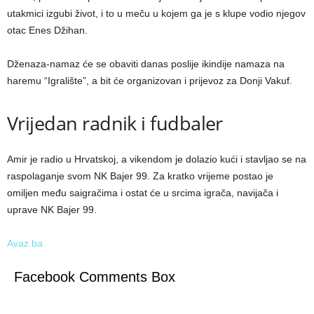
utakmici izgubi život, i to u meču u kojem ga je s klupe vodio njegov
otac Enes Džihan.
Dženaza-namaz će se obaviti danas poslije ikindije namaza na
haremu “Igralište”, a bit će organizovan i prijevoz za Donji Vakuf.
Vrijedan radnik i fudbaler
Amir je radio u Hrvatskoj, a vikendom je dolazio kući i stavljao se na
raspolaganje svom NK Bajer 99. Za kratko vrijeme postao je
omiljen među saigračima i ostat će u srcima igrača, navijača i
uprave NK Bajer 99.
Avaz.ba
Facebook Comments Box