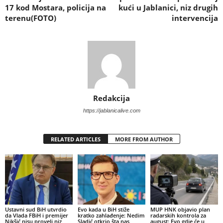
17 kod Mostara, policija na
kući u Jablanici, niz drugih
terenu(FOTO)
intervencija
Redakcija
https://jablanicalive.com
RELATED ARTICLES
MORE FROM AUTHOR
Ustavni sud BiH utvrdio
Evo kada u BiH stiže
MUP HNK objavio plan
da Vlada FBiH i premijer
kratko zahlađenje: Nedim
radarskih kontrola za
Nikšić nisu proveli niz
Sladić otkrio šta nas
august: Evo gdje će u