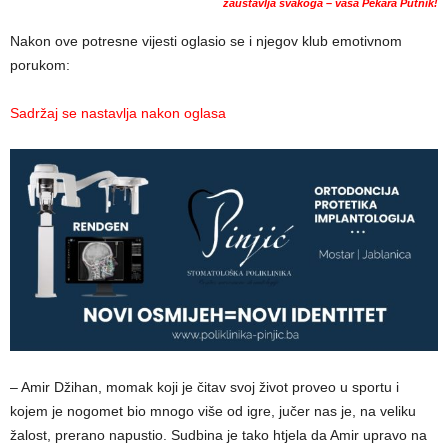
zaustavlja svakoga – vaša Pekara Putnik!
Nakon ove potresne vijesti oglasio se i njegov klub emotivnom
porukom:
Sadržaj se nastavlja nakon oglasa
– Amir Džihan, momak koji je čitav svoj život proveo u sportu i
kojem je nogomet bio mnogo više od igre, jučer nas je, na veliku
žalost, prerano napustio. Sudbina je tako htjela da Amir upravo na