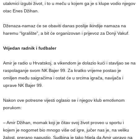
utakmici izgubi život, i to u meču u kojem ga je s klupe vodio njegov
otac Enes Džihan.
Dženaza-namaz će se obaviti danas poslije ikindije namaza na
haremu “Igralište”, a bit će organizovan i prijevoz za Donji Vakuf.
Vrijedan radnik i fudbaler
Amir je radio u Hrvatskoj, a vikendom je dolazio kući i stavljao se na
raspolaganje svom NK Bajer 99. Za kratko vrijeme postao je
omiljen među saigračima i ostat će u srcima igrača, navijača i
uprave NK Bajer 99.
Nakon ove potresne vijesti oglasio se i njegov klub emotivnom
porukom:
– Amir Džihan, momak koji je čitav svoj život proveo u sportu i
kojem je nogomet bio mnogo više od igre, jučer nas je, na veliku
žalost, prerano napustio. Sudbina je tako htjela da Amir upravo na