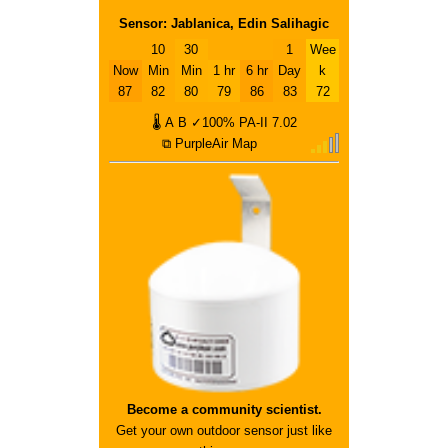
Sensor: Jablanica, Edin Salihagic
10
30
1
Wee
Now
Min
Min
1 hr
6 hr
Day
k
87
82
80
79
86
83
72
🌡
A
B
✓100%
PA-II
7.02
⧉ PurpleAir Map
Become a community scientist.
Get your own outdoor sensor just like