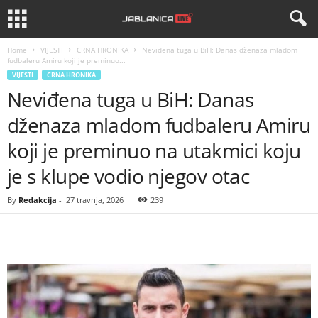
Home
VIJESTI
CRNA HRONIKA
Neviđena tuga u BiH: Danas dženaza mladom
fudbaleru Amiru koji je preminuo...
VIJESTI
CRNA HRONIKA
Neviđena tuga u BiH: Danas
dženaza mladom fudbaleru Amiru
koji je preminuo na utakmici koju
je s klupe vodio njegov otac
By
Redakcija
-
27 travnja, 2026
239