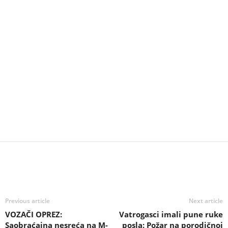
Previous article
Next article
VOZAČI OPREZ:
Vatrogasci imali pune ruke
Saobraćajna nesreća na M-
posla: Požar na porodičnoj