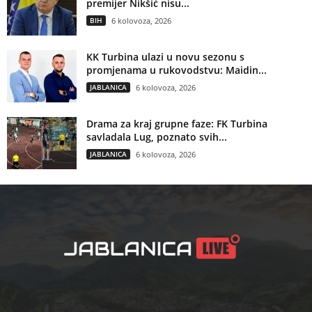
premijer Nikšić nisu...
BIH
6 kolovoza, 2026
KK Turbina ulazi u novu sezonu s
promjenama u rukovodstvu: Maidin...
JABLANICA
6 kolovoza, 2026
Drama za kraj grupne faze: FK Turbina
savladala Lug, poznato svih...
JABLANICA
6 kolovoza, 2026