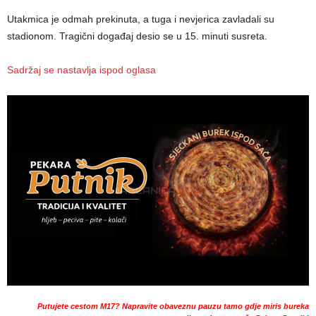
Utakmica je odmah prekinuta, a tuga i nevjerica zavladali su
stadionom. Tragični događaj desio se u 15. minuti susreta.
Sadržaj se nastavlja ispod oglasa
Putujete cestom M17? Napravite obaveznu pauzu tamo gdje miris bureka