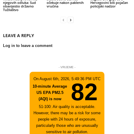
njegovih odluka: Sud
očekuje nakon paklenih
Hercegovini biti pojačan
obavijestio državno
vrućina
policijski nadzor
Tužilaštvo
LEAVE A REPLY
Log in to leave a comment
- VRIJEME -
On August 6th, 2026, 5:49:36 PM UTC
82
10-minute Average
US EPA PM2.5
(AQI) is now
51-100: Air quality is acceptable.
However, there may be a risk for some
people with 24 hours of exposure,
particularly those who are unusually
sensitive to air pollution.