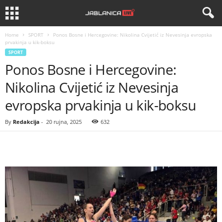
Home
SPORT
Ponos Bosne i Hercegovine: Nikolina Cvijetić iz Nevesinja evropska
prvakinja u kik-boksu
SPORT
Ponos Bosne i Hercegovine:
Nikolina Cvijetić iz Nevesinja
evropska prvakinja u kik-boksu
By
Redakcija
-
20 rujna, 2025
632