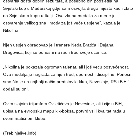
ostvarila dosta dobrih rezultata, a posebno bih podsjetila na
Svjetski kup u Mađarskoj gdje sam osvojila drugo mjesto kao i zlato
na Svjetskom kupu u Italiji. Ova zlatna medalja za mene je
ostvarenje velikog sna i motiv za još veće uspjehe“, kazala je
Nikolina.
Njen uspjeh obradovao je i trenere Neđa Bratića i Dejana
Dragovića, koji su ponosni na rad i trud svoje učenice.
„Nikolina je pokazala ogroman talenat, ali i još veću posvećenost.
Ova medalja je nagrada za njen trud, upornost i disciplinu. Ponosni
smo što je na najbolji način predstavila klub, Nevesinje, RS i BiH.“,
dodali su oni.
Ovim sjajnim trijumfom Cvijetićeva je Nevesinje, ali i cijelu BiH,
upisala na evropsku mapu kik-boksa, potvrdivši i kvalitet rada u
svom matičnom klubu.
(Trebinjelive.info)