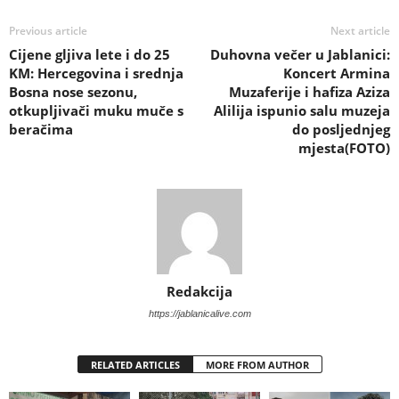
Previous article
Next article
Cijene gljiva lete i do 25
Duhovna večer u Jablanici:
KM: Hercegovina i srednja
Koncert Armina
Bosna nose sezonu,
Muzaferije i hafiza Aziza
otkupljivači muku muče s
Alilija ispunio salu muzeja
beračima
do posljednjeg
mjesta(FOTO)
Redakcija
https://jablanicalive.com
RELATED ARTICLES
MORE FROM AUTHOR