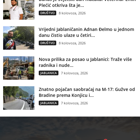
Plećić otkriva šta je...
DRUŠTVO
8 kolovoza, 2026
Vrijedni Jablaničanin Adnan Đelmo u jednom
danu čistio ulaze u četiri...
DRUŠTVO
8 kolovoza, 2026
Nova prilika za posao u Jablanici: Traže više
radnika i nude...
JABLANICA
7 kolovoza, 2026
Znatno pojačan saobraćaj na M-17: Gužve od
Bradine prema Konjicu i...
JABLANICA
7 kolovoza, 2026