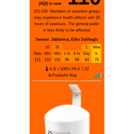
(AQI) is now
101-150: Members of sensitive groups
may experience health effects with 24
hours of exposure. The general public
is less likely to be affected.
Sensor: Jablanica, Edin Salihagic
10
30
1
Wee
Now
Min
Min
1 hr
6 hr
Day
k
111
110
101
96
98
93
75
🌡
A
B
✓100%
PA-II
7.02
⧉ PurpleAir Map