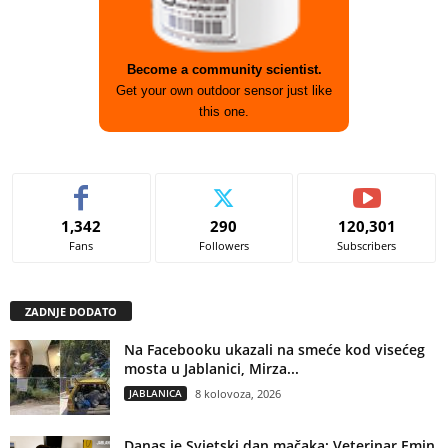
Become a community scientist.
Get your own outdoor sensor just like
this one.
1,342
290
120,301
Fans
Followers
Subscribers
ZADNJE DODATO
Na Facebooku ukazali na smeće kod visećeg
mosta u Jablanici, Mirza...
JABLANICA
8 kolovoza, 2026
Danas je Svjetski dan mačaka: Veterinar Emin