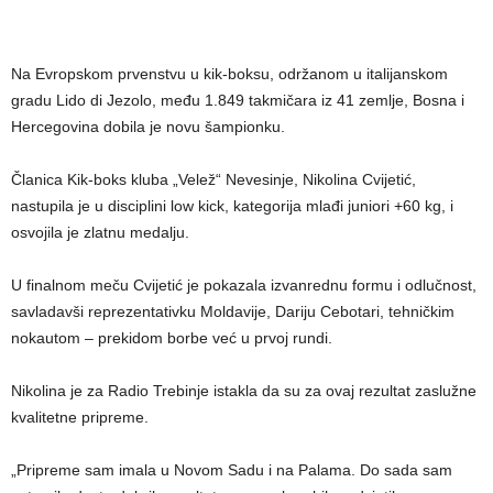
Na Evropskom prvenstvu u kik-boksu, održanom u italijanskom
gradu Lido di Jezolo, među 1.849 takmičara iz 41 zemlje, Bosna i
Hercegovina dobila je novu šampionku.
Članica Kik-boks kluba „Velež“ Nevesinje, Nikolina Cvijetić,
nastupila je u disciplini low kick, kategorija mlađi juniori +60 kg, i
osvojila je zlatnu medalju.
U finalnom meču Cvijetić je pokazala izvanrednu formu i odlučnost,
savladavši reprezentativku Moldavije, Dariju Cebotari, tehničkim
nokautom – prekidom borbe već u prvoj rundi.
Nikolina je za Radio Trebinje istakla da su za ovaj rezultat zaslužne
kvalitetne pripreme.
„Pripreme sam imala u Novom Sadu i na Palama. Do sada sam