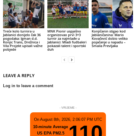
Treće kolo turnira u
MNK Pionir uspješno
Konjičanin stigao kod
Jablanici donijelo čak 36
organizovao prvi 3×3
Jablaničanina: Mario
pogodaka: Igman d.d.
turnir za najmlađe u
Kovačević dobio veliko
Konjic Trans, Drežnica i
Jablanici: Mladi fudbaleri
pojačanje u napadu –
Vila Projekt upisali važne
pokazali talent i sportski
Smaila Prevljaka
pobjede
duh
LEAVE A REPLY
Log in to leave a comment
- VRIJEME -
On August 8th, 2026, 2:06:07 PM UTC
110
10-minute Average
US EPA PM2.5