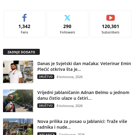
1,342
290
120,301
Fans
Followers
Subscribers
ZADNJE DODATO
Danas je Svjetski dan mačaka: Veterinar Emin
Plećić otkriva šta je...
DRUŠTVO
8 kolovoza, 2026
Vrijedni Jablaničanin Adnan Đelmo u jednom
danu čistio ulaze u četiri...
DRUŠTVO
8 kolovoza, 2026
Nova prilika za posao u Jablanici: Traže više
radnika i nude...
JABLANICA
7 kolovoza, 2026