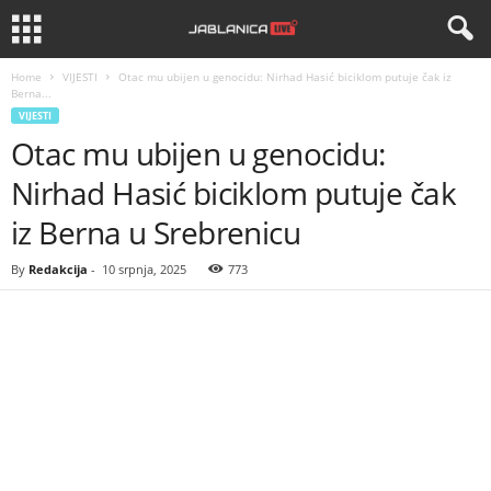
Home
VIJESTI
Otac mu ubijen u genocidu: Nirhad Hasić biciklom putuje čak iz
Berna...
VIJESTI
Otac mu ubijen u genocidu:
Nirhad Hasić biciklom putuje čak
iz Berna u Srebrenicu
By
Redakcija
-
10 srpnja, 2025
773