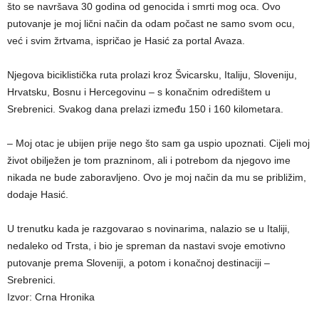
što se navršava 30 godina od genocida i smrti mog oca. Ovo
putovanje je moj lični način da odam počast ne samo svom ocu,
već i svim žrtvama, ispričao je Hasić za portal Avaza.
Njegova biciklistička ruta prolazi kroz Švicarsku, Italiju, Sloveniju,
Hrvatsku, Bosnu i Hercegovinu – s konačnim odredištem u
Srebrenici. Svakog dana prelazi između 150 i 160 kilometara.
– Moj otac je ubijen prije nego što sam ga uspio upoznati. Cijeli moj
život obilježen je tom prazninom, ali i potrebom da njegovo ime
nikada ne bude zaboravljeno. Ovo je moj način da mu se približim,
dodaje Hasić.
U trenutku kada je razgovarao s novinarima, nalazio se u Italiji,
nedaleko od Trsta, i bio je spreman da nastavi svoje emotivno
putovanje prema Sloveniji, a potom i konačnoj destinaciji –
Srebrenici.
Izvor: Crna Hronika