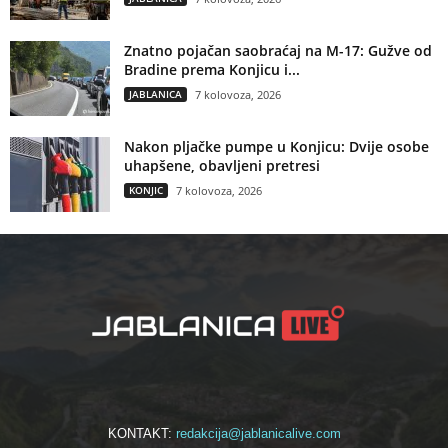
Znatno pojačan saobraćaj na M-17: Gužve od
Bradine prema Konjicu i...
JABLANICA
7 kolovoza, 2026
Nakon pljačke pumpe u Konjicu: Dvije osobe
uhapšene, obavljeni pretresi
KONJIC
7 kolovoza, 2026
KONTAKT:
redakcija@jablanicalive.com