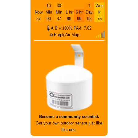
10
30
1
Wee
Now
Min
Min
1 hr
6 hr
Day
k
87
90
87
88
99
93
75
🌡
A
B
✓100%
PA-II
7.02
⧉ PurpleAir Map
Become a community scientist.
Get your own outdoor sensor just like
this one.