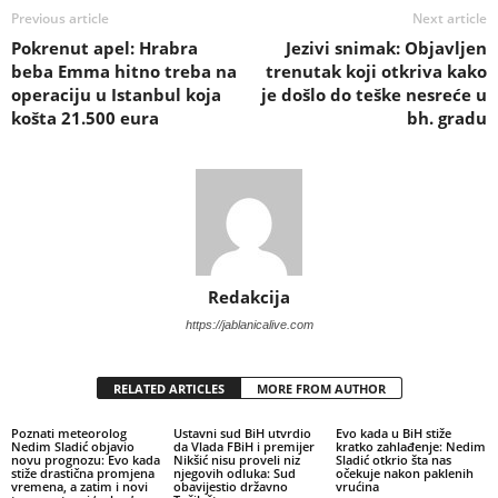
Previous article
Next article
Pokrenut apel: Hrabra
Jezivi snimak: Objavljen
beba Emma hitno treba na
trenutak koji otkriva kako
operaciju u Istanbul koja
je došlo do teške nesreće u
košta 21.500 eura
bh. gradu
Redakcija
https://jablanicalive.com
RELATED ARTICLES
MORE FROM AUTHOR
Poznati meteorolog
Ustavni sud BiH utvrdio
Evo kada u BiH stiže
Nedim Sladić objavio
da Vlada FBiH i premijer
kratko zahlađenje: Nedim
novu prognozu: Evo kada
Nikšić nisu proveli niz
Sladić otkrio šta nas
stiže drastična promjena
njegovih odluka: Sud
očekuje nakon paklenih
vremena, a zatim i novi
obavijestio državno
vrućina