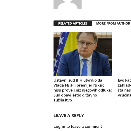
RELATED ARTICLES
MORE FROM AUTHOR
Ustavni sud BiH utvrdio da
Evo kad
Vlada FBiH i premijer Nikšić
zahlađe
nisu proveli niz njegovih odluka:
šta nas
Sud obavijestio državno
vrućin
Tužilaštvo
LEAVE A REPLY
Log in to leave a comment