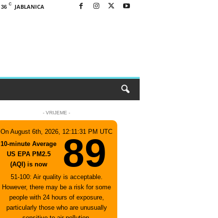
C
JABLANICA
36
- VRIJEME -
On August 6th, 2026, 12:11:31 PM UTC
89
10-minute Average
US EPA PM2.5
(AQI) is now
51-100: Air quality is acceptable.
However, there may be a risk for some
people with 24 hours of exposure,
particularly those who are unusually
sensitive to air pollution.