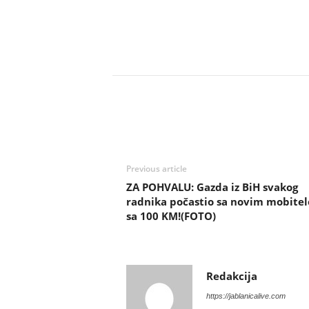
Previous article
ZA POHVALU: Gazda iz BiH svakog
radnika počastio sa novim mobitel
sa 100 KM!(FOTO)
Redakcija
https://jablanicalive.com