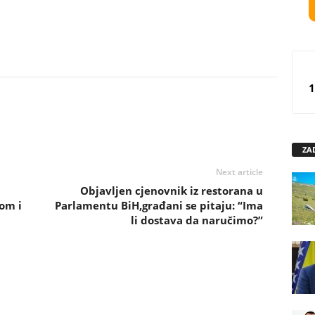
1
ZA
Next article
Objavljen cjenovnik iz restorana u
om i
Parlamentu BiH,građani se pitaju: “Ima
li dostava da naručimo?”