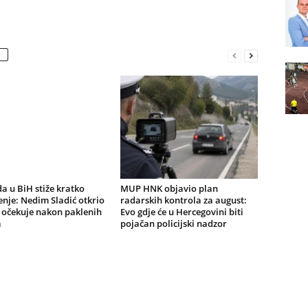
a u BiH stiže kratko
MUP HNK objavio plan
nje: Nedim Sladić otkrio
radarskih kontrola za august:
 očekuje nakon paklenih
Evo gdje će u Hercegovini biti
a
pojačan policijski nadzor