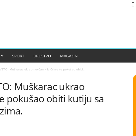
SPORT
DRUŠTVO
MAGAZIN
VETO: Muškarac ukrao novčanik iz Crkve te pokušao obiti...
TO: Muškarac ukrao
e pokušao obiti kutiju sa
ozima.