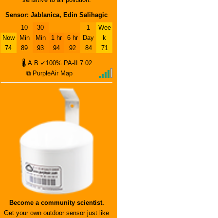
Sensor: Jablanica, Edin Salihagic
10
30
1
Wee
Now
Min
Min
1 hr
6 hr
Day
k
74
89
93
94
92
84
71
🌡
A
B
✓100%
PA-II
7.02
⧉ PurpleAir Map
Become a community scientist.
Get your own outdoor sensor just like