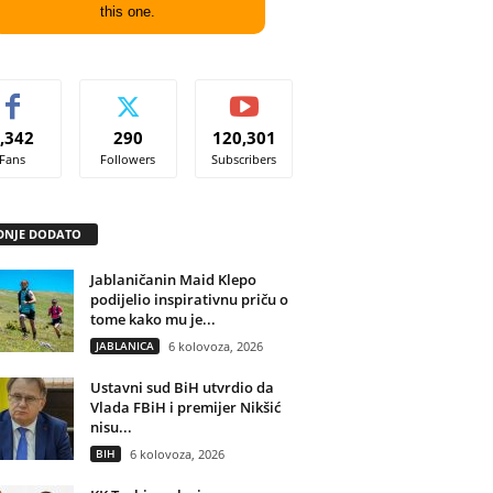
this one.
,342
290
120,301
Fans
Followers
Subscribers
DNJE DODATO
Jablaničanin Maid Klepo
podijelio inspirativnu priču o
tome kako mu je...
JABLANICA
6 kolovoza, 2026
Ustavni sud BiH utvrdio da
Vlada FBiH i premijer Nikšić
nisu...
BIH
6 kolovoza, 2026