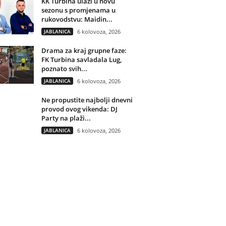
KK Turbina ulazi u novu
sezonu s promjenama u
rukovodstvu: Maidin...
JABLANICA
6 kolovoza, 2026
Drama za kraj grupne faze:
FK Turbina savladala Lug,
poznato svih...
JABLANICA
6 kolovoza, 2026
Ne propustite najbolji dnevni
provod ovog vikenda: DJ
Party na plaži...
JABLANICA
6 kolovoza, 2026