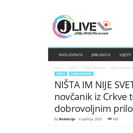
J
A
B
L
A
N
I
NASLOVNICA
JABLANICA
VIJESTI
C
A
Home
VIJESTI
CRNA HRONIKA
NIŠTA IM NIJE S
L
VIJESTI
CRNA HRONIKA
I
NIŠTA IM NIJE SVE
V
E
novčanik iz Crkve t
dobrovoljnim pril
By
Redakcija
-
6 siječnja, 2025
692