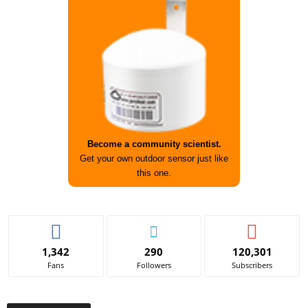
Become a community scientist.
Get your own outdoor sensor just like
this one.
1,342
290
120,301
Fans
Followers
Subscribers