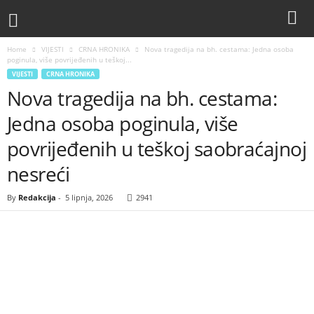
Home
VIJESTI
CRNA HRONIKA
Nova tragedija na bh. cestama: Jedna osoba
poginula, više povrijeđenih u teškoj...
VIJESTI
CRNA HRONIKA
Nova tragedija na bh. cestama:
Jedna osoba poginula, više
povrijeđenih u teškoj saobraćajnoj
nesreći
By
Redakcija
-
5 lipnja, 2026
2941