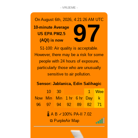
- VRIJEME -
On August 6th, 2026, 4:21:26 AM UTC
97
10-minute Average
US EPA PM2.5
(AQI) is now
51-100: Air quality is acceptable.
However, there may be a risk for some
people with 24 hours of exposure,
particularly those who are unusually
sensitive to air pollution.
Sensor: Jablanica, Edin Salihagic
10
30
1
Wee
Now
Min
Min
1 hr
6 hr
Day
k
96
97
94
92
89
82
71
🌡
A
B
✓100%
PA-II
7.02
⧉ PurpleAir Map