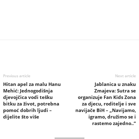
Previous article
Next article
Hitan apel za malu Hanu
Jablanica u znaku
Mehić: Jednogodišnja
Zmajeva: Sutra se
djevojčica vodi tešku
organizuje Fan Kids Zona
bitku za život, potrebna
za djecu, roditelje i sve
pomoć dobrih ljudi –
navijače BiH – „Navijamo,
dijelite što više
igramo, družimo se i
rastemo zajedno..“