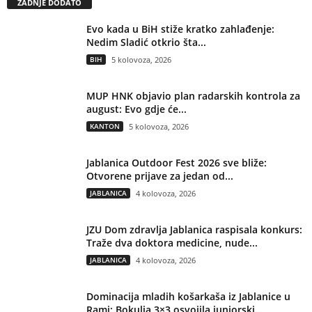
ZADNJE DODATO
Evo kada u BiH stiže kratko zahlađenje:
Nedim Sladić otkrio šta...
BIH
5 kolovoza, 2026
MUP HNK objavio plan radarskih kontrola za
august: Evo gdje će...
KANTON
5 kolovoza, 2026
Jablanica Outdoor Fest 2026 sve bliže:
Otvorene prijave za jedan od...
JABLANICA
4 kolovoza, 2026
JZU Dom zdravlja Jablanica raspisala konkurs:
Traže dva doktora medicine, nude...
JABLANICA
4 kolovoza, 2026
Dominacija mladih košarkaša iz Jablanice u
Rami: Bokulja 3×3 osvojila juniorski...