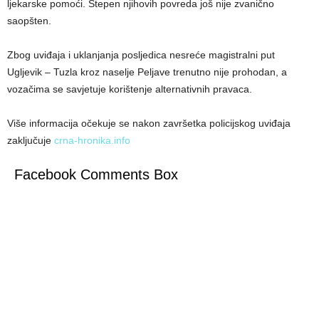
ljekarske pomoći. Stepen njihovih povreda još nije zvanično
saopšten.
Zbog uviđaja i uklanjanja posljedica nesreće magistralni put
Ugljevik – Tuzla kroz naselje Peljave trenutno nije prohodan, a
vozačima se savjetuje korištenje alternativnih pravaca.
Više informacija očekuje se nakon završetka policijskog uviđaja
zaključuje
crna-hronika.info
Facebook Comments Box