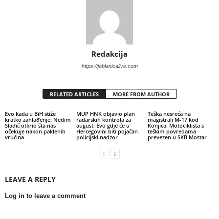
Redakcija
https://jablanicalive.com
RELATED ARTICLES
MORE FROM AUTHOR
Evo kada u BiH stiže
MUP HNK objavio plan
Teška nesreća na
kratko zahlađenje: Nedim
radarskih kontrola za
magistrali M-17 kod
Sladić otkrio šta nas
august: Evo gdje će u
Konjica: Motociklista s
očekuje nakon paklenih
Hercegovini biti pojačan
teškim povredama
vrućina
policijski nadzor
prevezen u SKB Mostar
LEAVE A REPLY
Log in to leave a comment