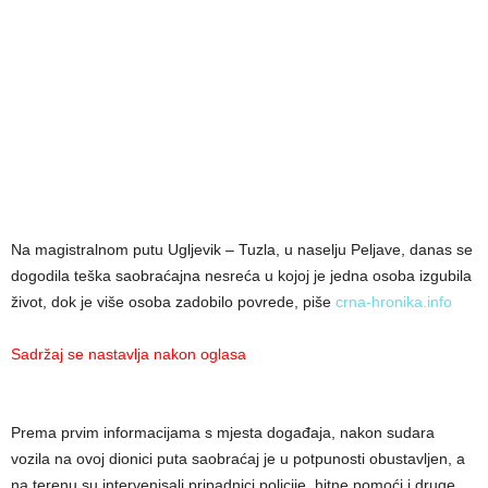
Na magistralnom putu Ugljevik – Tuzla, u naselju Peljave, danas se
dogodila teška saobraćajna nesreća u kojoj je jedna osoba izgubila
život, dok je više osoba zadobilo povrede, piše
crna-hronika.info
Sadržaj se nastavlja nakon oglasa
Prema prvim informacijama s mjesta događaja, nakon sudara
vozila na ovoj dionici puta saobraćaj je u potpunosti obustavljen, a
na terenu su intervenisali pripadnici policije, hitne pomoći i druge