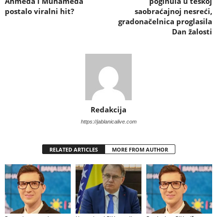
Ahmeda i Muhameda
poginula u teškoj
postalo viralni hit?
saobraćajnoj nesreći,
gradonačelnica proglasila
Dan žalosti
Redakcija
https://jablanicalive.com
RELATED ARTICLES
MORE FROM AUTHOR