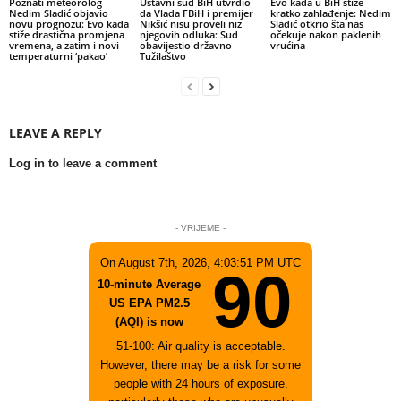
Poznati meteorolog
Ustavni sud BiH utvrdio
Evo kada u BiH stiže
Nedim Sladić objavio
da Vlada FBiH i premijer
kratko zahlađenje: Nedim
novu prognozu: Evo kada
Nikšić nisu proveli niz
Sladić otkrio šta nas
stiže drastična promjena
njegovih odluka: Sud
očekuje nakon paklenih
vremena, a zatim i novi
obavijestio državno
vrućina
temperaturni ‘pakao’
Tužilaštvo
LEAVE A REPLY
Log in to leave a comment
- VRIJEME -
On August 7th, 2026, 4:03:51 PM UTC
90
10-minute Average
US EPA PM2.5
(AQI) is now
51-100: Air quality is acceptable.
However, there may be a risk for some
people with 24 hours of exposure,