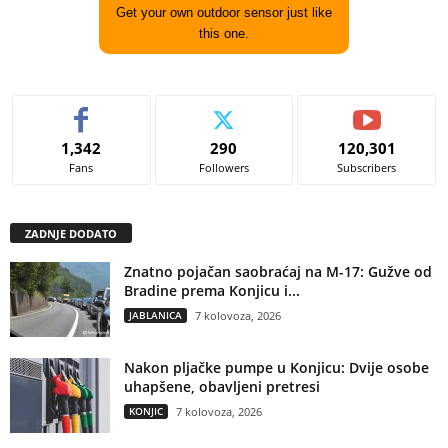
Get your own outdoor sensor just like
this one.
1,342
290
120,301
Fans
Followers
Subscribers
ZADNJE DODATO
Znatno pojačan saobraćaj na M-17: Gužve od
Bradine prema Konjicu i...
JABLANICA
7 kolovoza, 2026
Nakon pljačke pumpe u Konjicu: Dvije osobe
uhapšene, obavljeni pretresi
KONJIC
7 kolovoza, 2026