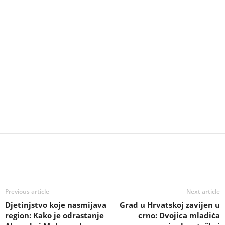
Previous article
Next article
Djetinjstvo koje nasmijava
Grad u Hrvatskoj zavijen u
region: Kako je odrastanje
crno: Dvojica mladića