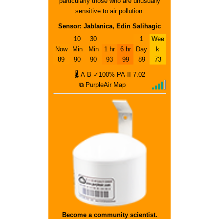
particularly those who are unusually
sensitive to air pollution.
Sensor: Jablanica, Edin Salihagic
10
30
1
Wee
Now
Min
Min
1 hr
6 hr
Day
k
89
90
90
93
99
89
73
🌡
A
B
✓100%
PA-II
7.02
⧉ PurpleAir Map
Become a community scientist.