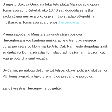
U mjestu Bukova Gora, na lokalitetu plaža Marinovac u općini
Tomislavgrad, u četvrtak oko 13:40 sati dogodila se teška
saobraćajna nesreća u kojoj je smrtno stradao 56-godišnji
muškarac iz Tomislavgrada prenosi
hercegovina.info
Prema saopćenju Ministarstva unutrašnjih poslova
Hercegbosanskog kantona muškarac je u trenutku nesreće
upravljao četverociklom marke Artic Cat. Na mjesto događaja izašli
su djelatnici Doma zdravlja Tomislavgrad i dežurna mrtvozornica,
koja je potvrdila smrt vozača.
Uviđaj su, po nalogu dežurne tužiteljice, obavili policijski službenici
PU Tomislavgrad, a tijelo preminulog predano je porodici.
Za još vijesti iz Hercegovine posjetite: