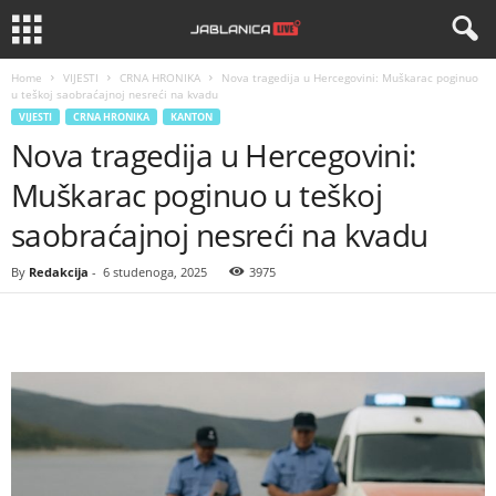
Home
VIJESTI
CRNA HRONIKA
Nova tragedija u Hercegovini: Muškarac poginuo
u teškoj saobraćajnoj nesreći na kvadu
VIJESTI
CRNA HRONIKA
KANTON
Nova tragedija u Hercegovini:
Muškarac poginuo u teškoj
saobraćajnoj nesreći na kvadu
By
Redakcija
-
6 studenoga, 2025
3975