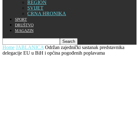
REGION
SVIJET
CRNA HRONIKA
SPORT
DRUŠTVO
MAGAZIN
Home
JABLANICA
Održan zajednički sastanak predstavnika
delegacije EU u BiH i općina pogođenih poplavama