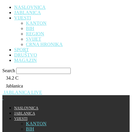
NASLOVNICA
JABLANICA
VIJESTI
KANTON
BIH
REGION
SVIJET
CRNA HRONIKA
SPORT
DRUŠTVO
MAGAZIN
Search
34.2
C
Jablanica
JABLANICA LIVE
NASLOVNICA
JABLANICA
VIJESTI
KANTON
BIH