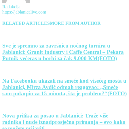
Redakcija
https://jablanicalive.com
RELATED ARTICLES
MORE FROM AUTHOR
Sve je spremno za završnicu noćnog turnira u
Jablanici: Granit Industry i Caffe Central – Pekara
Putnik večeras u borbi za čak 9.000 KM(FOTO)
Na Facebooku ukazali na smeće kod visećeg mosta u
Jablanici, Mirza Avdić odmah reagovao: „Smeće
sam pokupio za 15 minuta, šta je problem?“(FOTO)
Nova prilika za posao u Jablanici: Traže više
radnika i nude iznadprosječna primanja – evo kako
se možete prijaviti