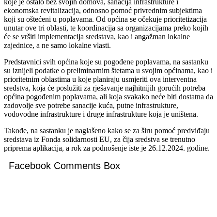
koje je ostalo bez svojih domova, sanacija infrastrukture i
ekonomska revitalizacija, odnosno pomoć privrednim subjektima
koji su oštećeni u poplavama. Od općina se očekuje prioritetizacija
unutar ove tri oblasti, te koordinacija sa organizacijama preko kojih
će se vršiti implementacija sredstava, kao i angažman lokalne
zajednice, a ne samo lokalne vlasti.
Predstavnici svih općina koje su pogođene poplavama, na sastanku
su iznijeli podatke o preliminarnim štetama u svojim općinama, kao i
prioritetnim oblastima u koje planiraju usmjeriti ova interventna
sredstva, koja će poslužiti za rješavanje najhitnijih gorućih potreba
općina pogođenim poplavama, ali koja svakako neće biti dostatna da
zadovolje sve potrebe sanacije kuća, putne infrastrukture,
vodovodne infrastrukture i druge infrastrukture koja je uništena.
Takođe, na sastanku je naglašeno kako se za širu pomoć predviđaju
sredstava iz Fonda solidarnosti EU, za čija sredstva se trenutno
priprema aplikacija, a rok za podnošenje iste je 26.12.2024. godine.
Facebook Comments Box