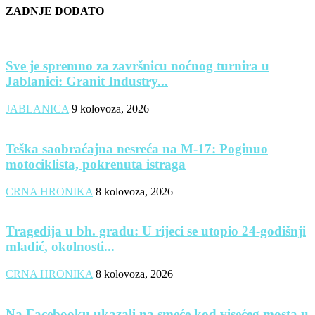
ZADNJE DODATO
Sve je spremno za završnicu noćnog turnira u
Jablanici: Granit Industry...
JABLANICA
9 kolovoza, 2026
Teška saobraćajna nesreća na M-17: Poginuo
motociklista, pokrenuta istraga
CRNA HRONIKA
8 kolovoza, 2026
Tragedija u bh. gradu: U rijeci se utopio 24-godišnji
mladić, okolnosti...
CRNA HRONIKA
8 kolovoza, 2026
Na Facebooku ukazali na smeće kod visećeg mosta u