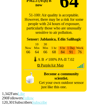
64
PM2.5 (AQI) is
now
51-100: Air quality is acceptable.
However, there may be a risk for some
people with 24 hours of exposure,
particularly those who are unusually
sensitive to air pollution.
Sensor: Jablanica, Edin Salihagic
10
30
Now
Min
Min
1 hr
6 hr
1 Day
Week
66
64
66
68
84
91
76
🌡
A
B
✓100%
PA-II
7.02
⧉ PurpleAir Map
Become a community
scientist.
Get your own outdoor sensor
just like this one.
1,342
Fans
Like
290
Followers
Follow
120,301
Subscribers
Subscribe