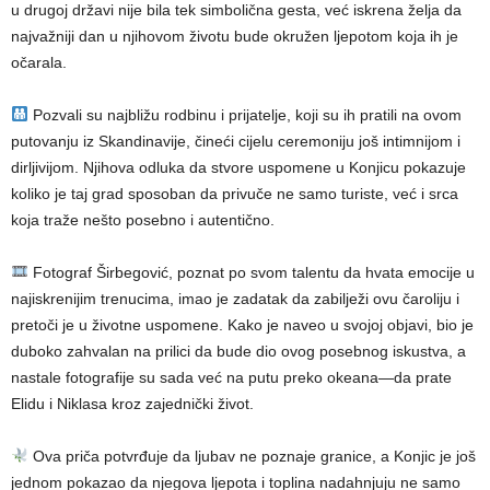
u drugoj državi nije bila tek simbolična gesta, već iskrena želja da
najvažniji dan u njihovom životu bude okružen ljepotom koja ih je
očarala.
Pozvali su najbližu rodbinu i prijatelje, koji su ih pratili na ovom
putovanju iz Skandinavije, čineći cijelu ceremoniju još intimnijom i
dirljivijom. Njihova odluka da stvore uspomene u Konjicu pokazuje
koliko je taj grad sposoban da privuče ne samo turiste, već i srca
koja traže nešto posebno i autentično.
Fotograf Širbegović, poznat po svom talentu da hvata emocije u
najiskrenijim trenucima, imao je zadatak da zabilježi ovu čaroliju i
pretoči je u životne uspomene. Kako je naveo u svojoj objavi, bio je
duboko zahvalan na prilici da bude dio ovog posebnog iskustva, a
nastale fotografije su sada već na putu preko okeana—da prate
Elidu i Niklasa kroz zajednički život.
Ova priča potvrđuje da ljubav ne poznaje granice, a Konjic je još
jednom pokazao da njegova ljepota i toplina nadahnjuju ne samo