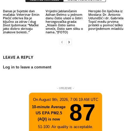
Danas je Svjetski dan
Vrijedni Jablaničanin
Herojski čin liječnika iz
mačaka: Veterinar Emin
Adnan Đelmo u jednom
Mostara: Dr. Antonio
Plećić otkriva šta je
danu čistio ulaze u četiri
Udundžić i dr. Gabriela
ključno za zdrav i dug
hercegovačka grada:
Topić među prvima
život ljubimaca: “Mačke
„Nisam čistio samo
pritekli u pomoć teško
jako dobro skrivaju
smeće, čistio sam sliku o
povrijeđenom mladiću
znakove bolesti..”
nama..“(FOTO)
LEAVE A REPLY
Log in to leave a comment
- VRIJEME -
On August 9th, 2026, 7:06:19 AM UTC
87
10-minute Average
US EPA PM2.5
(AQI) is now
51-100: Air quality is acceptable.