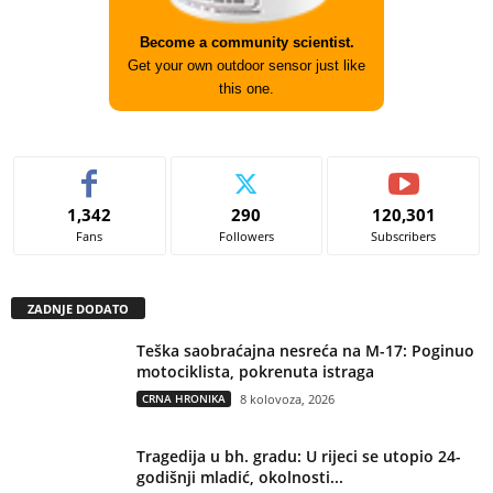
Become a community scientist.
Get your own outdoor sensor just like
this one.
1,342
290
120,301
Fans
Followers
Subscribers
ZADNJE DODATO
Teška saobraćajna nesreća na M-17: Poginuo
motociklista, pokrenuta istraga
CRNA HRONIKA
8 kolovoza, 2026
Tragedija u bh. gradu: U rijeci se utopio 24-
godišnji mladić, okolnosti...