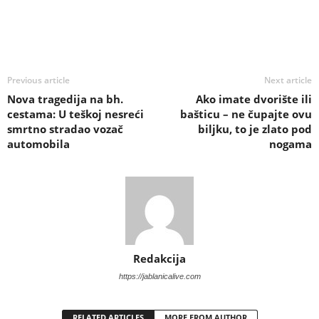
Previous article
Next article
Nova tragedija na bh.
Ako imate dvorište ili
cestama: U teškoj nesreći
bašticu – ne čupajte ovu
smrtno stradao vozač
biljku, to je zlato pod
automobila
nogama
Redakcija
https://jablanicalive.com
RELATED ARTICLES
MORE FROM AUTHOR