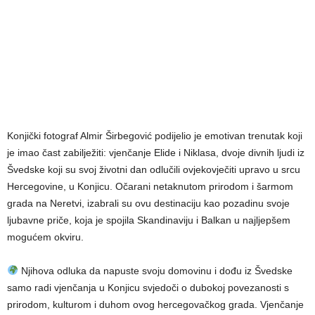
Konjički fotograf Almir Širbegović podijelio je emotivan trenutak koji
je imao čast zabilježiti: vjenčanje Elide i Niklasa, dvoje divnih ljudi iz
Švedske koji su svoj životni dan odlučili ovjekovječiti upravo u srcu
Hercegovine, u Konjicu. Očarani netaknutom prirodom i šarmom
grada na Neretvi, izabrali su ovu destinaciju kao pozadinu svoje
ljubavne priče, koja je spojila Skandinaviju i Balkan u najljepšem
mogućem okviru.
Njihova odluka da napuste svoju domovinu i dođu iz Švedske
samo radi vjenčanja u Konjicu svjedoči o dubokoj povezanosti s
prirodom, kulturom i duhom ovog hercegovačkog grada. Vjenčanje