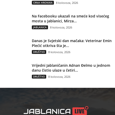
CRNA HRONIKA
8 kolovoza, 2026
Na Facebooku ukazali na smeće kod visećeg
mosta u Jablanici, Mirza...
JABLANICA
8 kolovoza, 2026
Danas je Svjetski dan mačaka: Veterinar Emin
Plećić otkriva šta je...
DRUŠTVO
8 kolovoza, 2026
Vrijedni Jablaničanin Adnan Đelmo u jednom
danu čistio ulaze u četiri...
DRUŠTVO
8 kolovoza, 2026