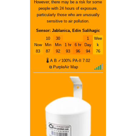
However, there may be a risk for some
people with 24 hours of exposure,
particularly those who are unusually
sensitive to air pollution.
Sensor: Jablanica, Edin Salihagic
10
30
1
Wee
Now
Min
Min
1 hr
6 hr
Day
k
83
87
92
93
96
94
76
🌡
A
B
✓100%
PA-II
7.02
⧉ PurpleAir Map