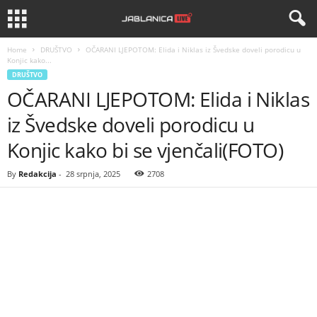
Home
DRUŠTVO
OČARANI LJEPOTOM: Elida i Niklas iz Švedske doveli porodicu u
Konjic kako...
DRUŠTVO
OČARANI LJEPOTOM: Elida i Niklas
iz Švedske doveli porodicu u
Konjic kako bi se vjenčali(FOTO)
By
Redakcija
-
28 srpnja, 2025
2708