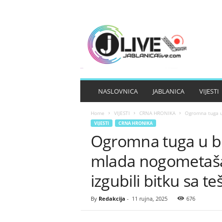
J
A
B
L
A
N
I
NASLOVNICA
JABLANICA
VIJESTI
C
A
Home
VIJESTI
CRNA HRONIKA
Ogromna tuga u 
L
VIJESTI
CRNA HRONIKA
I
Ogromna tuga u bh
V
E
mlada nogometaša,
izgubili bitku sa 
By
Redakcija
-
11 rujna, 2025
676