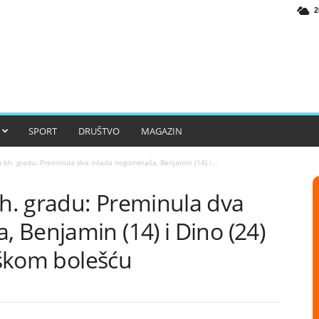
2
SPORT
DRUŠTVO
MAGAZIN
bh. gradu: Preminula dva mlada nogometaša, Benjamin (14) i...
. gradu: Preminula dva
 Benjamin (14) i Dino (24)
teškom bolešću