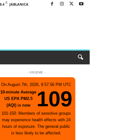
C
JABLANICA
8.4
- VRIJEME -
On August 7th, 2026, 9:57:56 PM UTC
109
10-minute Average
US EPA PM2.5
(AQI) is now
101-150: Members of sensitive groups
may experience health effects with 24
hours of exposure. The general public
is less likely to be affected.