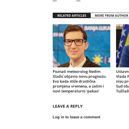
RELATED ARTICLES
MORE FROM AUTHOR
Poznati meteorolog Nedim
Ustavni
Sladić objavio novu prognozu:
Vlada F
Evo kada stiže drastična
nisu pr
promjena vremena, a zatim i
Sud oba
novi temperaturni ‘pakao’
Tužilaš
LEAVE A REPLY
Log in to leave a comment