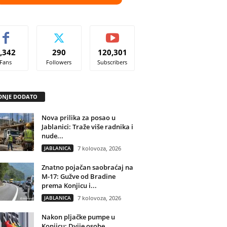
,342
290
120,301
Fans
Followers
Subscribers
DNJE DODATO
Nova prilika za posao u
Jablanici: Traže više radnika i
nude...
JABLANICA
7 kolovoza, 2026
Znatno pojačan saobraćaj na
M-17: Gužve od Bradine
prema Konjicu i...
JABLANICA
7 kolovoza, 2026
Nakon pljačke pumpe u
Konjicu: Dvije osobe