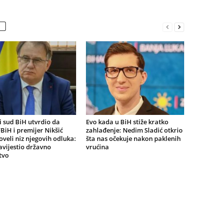
 sud BiH utvrdio da
Evo kada u BiH stiže kratko
BiH i premijer Nikšić
zahlađenje: Nedim Sladić otkrio
oveli niz njegovih odluka:
šta nas očekuje nakon paklenih
vijestio državno
vrućina
tvo