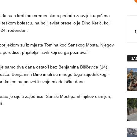
sti da su u kratkom vremenskom periodu zauvijek ugašena
eškom bolešću, na bolji svijet preselio je Dino Kerić, koji
j 24. rođendan.
1
elji porijeklom su iz mjesta Tomina kod Sanskog Mosta. Njegov
porodice, prijatelja i svih koji su ga poznavali.
ZA
prije samo dva dana ostao i bez Benjamina Biščevića (14),
lešću. Benjamin i Dino imali su mnogo toga zajedničkog –
port kojem su posvetili svoje mladalačke dane.
o je cijelu zajednicu. Sanski Most pamti njihov osmijeh,
i.