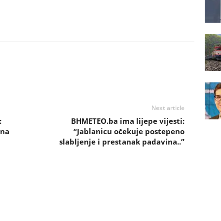
Next article
:
BHMETEO.ba ima lijepe vijesti:
ena
“Jablanicu očekuje postepeno
slabljenje i prestanak padavina..”