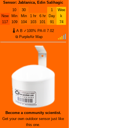
Sensor: Jablanica, Edin Salihagic
10
30
1
Wee
Now
Min
Min
1 hr
6 hr
Day
k
117
109
104
103
101
91
74
🌡
A
B
✓100%
PA-II
7.02
⧉ PurpleAir Map
Become a community scientist.
Get your own outdoor sensor just like
this one.