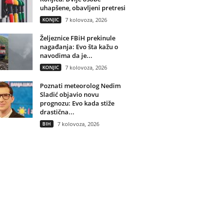
uhapšene, obavljeni pretresi
KONJIC
7 kolovoza, 2026
Željeznice FBiH prekinule
nagađanja: Evo šta kažu o
navodima da je...
KONJIC
7 kolovoza, 2026
Poznati meteorolog Nedim
Sladić objavio novu
prognozu: Evo kada stiže
drastična...
BIH
7 kolovoza, 2026