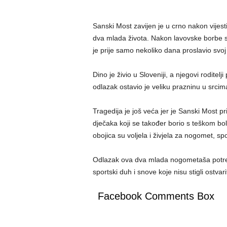
Sanski Most zavijen je u crno nakon vije
dva mlada života. Nakon lavovske borbe s t
je prije samo nekoliko dana proslavio svo
Dino je živio u Sloveniji, a njegovi rodit
odlazak ostavio je veliku prazninu u srcima 
Tragedija je još veća jer je Sanski Most 
dječaka koji se također borio s teškom bo
obojica su voljela i živjela za nogomet, s
Odlazak ova dva mlada nogometaša potresa
sportski duh i snove koje nisu stigli ostvarit
Facebook Comments Box