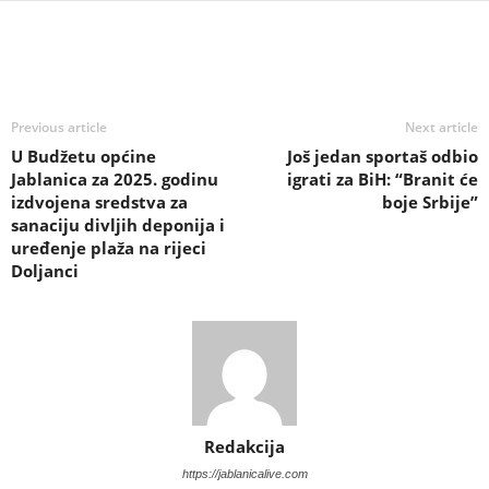
Previous article
Next article
U Budžetu općine
Još jedan sportaš odbio
Jablanica za 2025. godinu
igrati za BiH: “Branit će
izdvojena sredstva za
boje Srbije”
sanaciju divljih deponija i
uređenje plaža na rijeci
Doljanci
Redakcija
https://jablanicalive.com