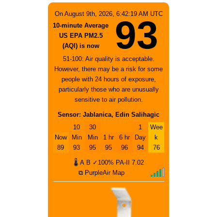
On August 9th, 2026, 6:42:19 AM UTC
93
10-minute Average
US EPA PM2.5
(AQI) is now
51-100: Air quality is acceptable.
However, there may be a risk for some
people with 24 hours of exposure,
particularly those who are unusually
sensitive to air pollution.
Sensor: Jablanica, Edin Salihagic
10
30
1
Wee
Now
Min
Min
1 hr
6 hr
Day
k
89
93
95
95
96
94
76
🌡
A
B
✓100%
PA-II
7.02
⧉ PurpleAir Map