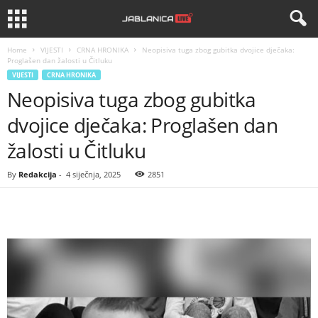
Home
VIJESTI
CRNA HRONIKA
Neopisiva tuga zbog gubitka dvojice dječaka:
Proglašen dan žalosti u Čitluku
VIJESTI
CRNA HRONIKA
Neopisiva tuga zbog gubitka
dvojice dječaka: Proglašen dan
žalosti u Čitluku
By
Redakcija
-
4 siječnja, 2025
2851