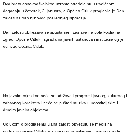
Dva brata osnovnoškolskog uzrasta stradala su u tragičnom
događaju u četvrtak, 2. januara, a Općina Čitluk proglasila je Dan
žalosti na dan njihovog posljednjeg ispraćaja.
Dan žalosti obilježava se spuštanjem zastava na pola koplja na
zgradi Općine Čitluk i zgradama javnih ustanova i institucija čiji je
osnivač Općina Čitluk.
Na javnim mjestima neće se održavati programi javnog, kulturnog i
zabavnog karaktera i neće se puštati muzika u ugostiteljskim i
drugim javnim objektima.
Odlukom o proglašenju Dana žalosti obvezuju se mediji na
području općine Čitluk da svoje programske sadržaje prilagode