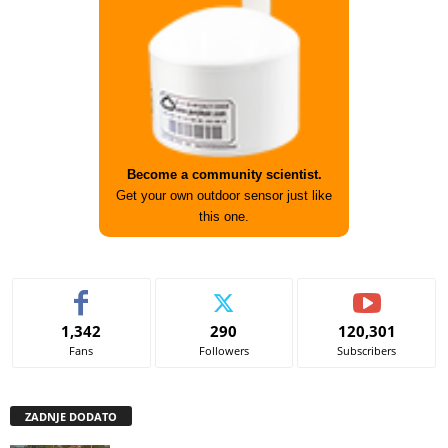
Become a community scientist.
Get your own outdoor sensor just like
this one.
1,342
290
120,301
Fans
Followers
Subscribers
ZADNJE DODATO