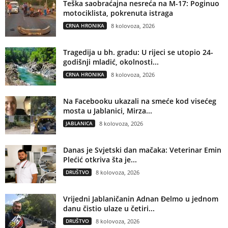
Teška saobraćajna nesreća na M-17: Poginuo
motociklista, pokrenuta istraga
CRNA HRONIKA
8 kolovoza, 2026
Tragedija u bh. gradu: U rijeci se utopio 24-
godišnji mladić, okolnosti...
CRNA HRONIKA
8 kolovoza, 2026
Na Facebooku ukazali na smeće kod visećeg
mosta u Jablanici, Mirza...
JABLANICA
8 kolovoza, 2026
Danas je Svjetski dan mačaka: Veterinar Emin
Plećić otkriva šta je...
DRUŠTVO
8 kolovoza, 2026
Vrijedni Jablaničanin Adnan Đelmo u jednom
danu čistio ulaze u četiri...
DRUŠTVO
8 kolovoza, 2026