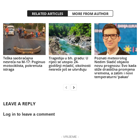
RELATED ARTICLES
MORE FROM AUTHOR
Teška saobraćajna
Tragedija u bh. gradu: U
Poznati meteorolog
nesreća na M-17: Poginuo
rijeci se utopio 24-
Nedim Sladić objavio
motociklista, pokrenuta
godišnji mladić, okolnosti
novu prognozu: Evo kada
istraga
nesreće još se utvrđuju
stiže drastična promjena
vremena, a zatim i novi
temperaturni ‘pakao’
LEAVE A REPLY
Log in to leave a comment
- VRIJEME -