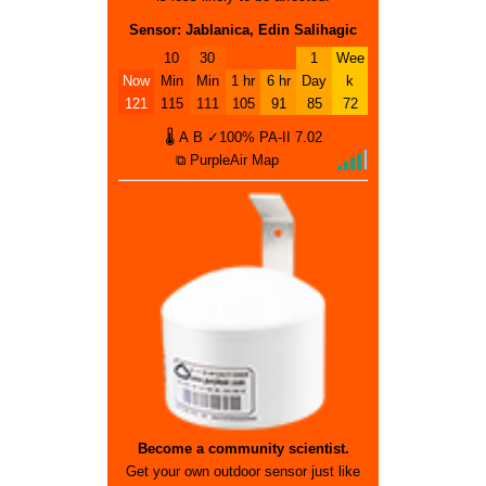
Sensor: Jablanica, Edin Salihagic
10
30
1
Wee
Now
Min
Min
1 hr
6 hr
Day
k
121
115
111
105
91
85
72
🌡
A
B
✓100%
PA-II
7.02
⧉ PurpleAir Map
Become a community scientist.
Get your own outdoor sensor just like