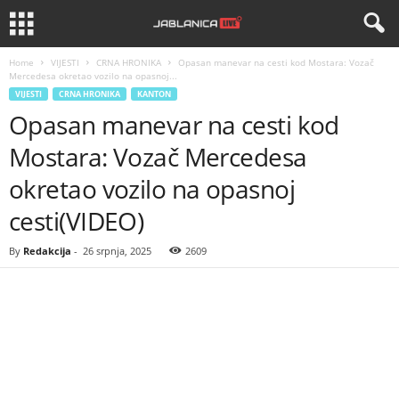
Home
VIJESTI
CRNA HRONIKA
Opasan manevar na cesti kod Mostara: Vozač
Mercedesa okretao vozilo na opasnoj...
VIJESTI
CRNA HRONIKA
KANTON
Opasan manevar na cesti kod
Mostara: Vozač Mercedesa
okretao vozilo na opasnoj
cesti(VIDEO)
By
Redakcija
-
26 srpnja, 2025
2609