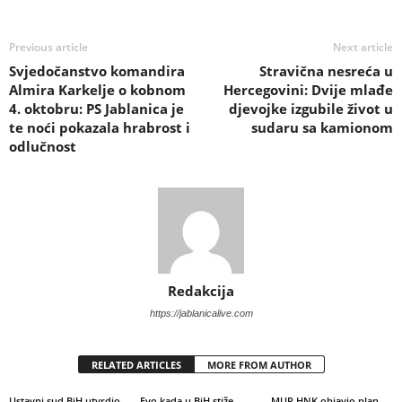
Previous article
Next article
Svjedočanstvo komandira
Stravična nesreća u
Almira Karkelje o kobnom
Hercegovini: Dvije mlađe
4. oktobru: PS Jablanica je
djevojke izgubile život u
te noći pokazala hrabrost i
sudaru sa kamionom
odlučnost
Redakcija
https://jablanicalive.com
RELATED ARTICLES
MORE FROM AUTHOR
Ustavni sud BiH utvrdio
Evo kada u BiH stiže
MUP HNK objavio plan