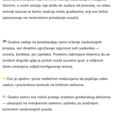
Srećom, u ovom slučaju nije došlo do sudara niti povreda, no video
snimak izazvao je lavinu reakcija među građanima, koji sve češće
upozoravaju na nesmotreno ponašanje vozača.
Ovakve radnje ne predstavljaju samo kršenje saobraćajnih
propisa, već direktno ugrožavaju sigurnost svih sudionika —
vozača, biciklista, pa i pješaka. Posebno zabrinjava činjenica da se
incident dogodio gdje je protok vozila izuzetno gust, a vidljivost
često umanjena uslijed konfiguracije terena.
Ovo je ujedno i poziv nadležnim institucijama da pojačaju video
nadzor i preventivne kontrole na kritičnim tačkama.
Ovakvi snimci sve češće postaju sredstvo građanskog aktivizma
— ukazujući na manjkavosti sistema i potrebu za snažnijom
kontrolom saobraćajnih pravila.