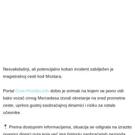
Nesvakidašnji, ali potencijalno koban incident zabilježen je
magistralnoj cesti kod Mostara.
Portal
Crna-Hronika.info
dobio je snimak na kojem se jasno vidi
kako vozač crnog Mercedesa izvodi okretanje na sred prometne
ceste, uprkos gustoj saobraćajnoj dinamici i riziku za ostale
učesnike.
Prema dostupnim informacijama, situacija se odigrala na izrazito
opasnoj dionici puta koja već ima historiju saobraćajnih nezgoda.