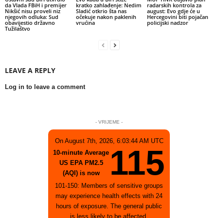
da Vlada FBiH i premijer
kratko zahlađenje: Nedim
radarskih kontrola za
Nikšić nisu proveli niz
Sladić otkrio šta nas
august: Evo gdje će u
njegovih odluka: Sud
očekuje nakon paklenih
Hercegovini biti pojačan
obavijestio državno
vrućina
policijski nadzor
Tužilaštvo
LEAVE A REPLY
Log in to leave a comment
- VRIJEME -
On August 7th, 2026, 6:03:44 AM UTC
115
10-minute Average
US EPA PM2.5
(AQI) is now
101-150: Members of sensitive groups
may experience health effects with 24
hours of exposure. The general public
is less likely to be affected.