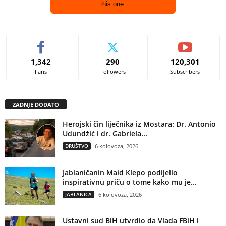
this one.
1,342
290
120,301
Fans
Followers
Subscribers
ZADNJE DODATO
Herojski čin liječnika iz Mostara: Dr. Antonio
Udundžić i dr. Gabriela...
DRUŠTVO
6 kolovoza, 2026
Jablaničanin Maid Klepo podijelio
inspirativnu priču o tome kako mu je...
JABLANICA
6 kolovoza, 2026
Ustavni sud BiH utvrdio da Vlada FBiH i