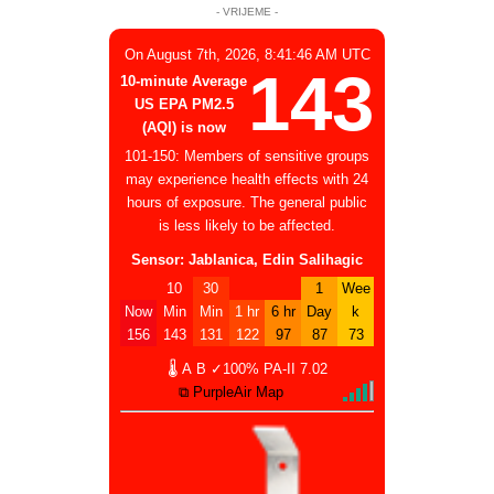
- VRIJEME -
On August 7th, 2026, 8:41:46 AM UTC
143
10-minute Average
US EPA PM2.5
(AQI) is now
101-150: Members of sensitive groups
may experience health effects with 24
hours of exposure. The general public
is less likely to be affected.
Sensor: Jablanica, Edin Salihagic
10
30
1
Wee
Now
Min
Min
1 hr
6 hr
Day
k
156
143
131
122
97
87
73
🌡
A
B
✓100%
PA-II
7.02
⧉ PurpleAir Map