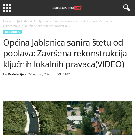
Home
JABLANICA
Općina Jablanica sanira štetu od poplava: Završena
rekonstrukcija ključnih lokalnih pravaca(VIDEO)
JABLANICA
Općina Jablanica sanira štetu od
poplava: Završena rekonstrukcija
ključnih lokalnih pravaca(VIDEO)
By
Redakcija
-
22 srpnja, 2025
1102