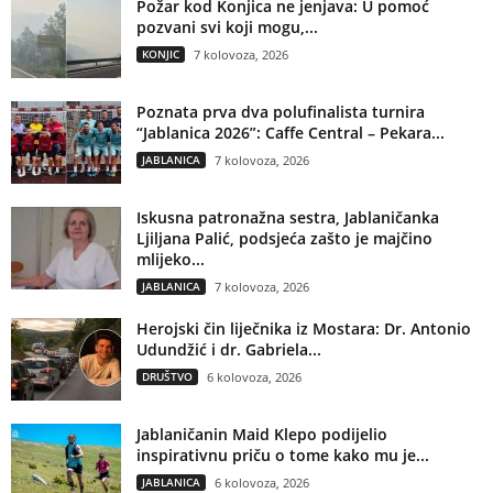
Požar kod Konjica ne jenjava: U pomoć
pozvani svi koji mogu,...
KONJIC
7 kolovoza, 2026
Poznata prva dva polufinalista turnira
“Jablanica 2026”: Caffe Central – Pekara...
JABLANICA
7 kolovoza, 2026
Iskusna patronažna sestra, Jablaničanka
Ljiljana Palić, podsjeća zašto je majčino
mlijeko...
JABLANICA
7 kolovoza, 2026
Herojski čin liječnika iz Mostara: Dr. Antonio
Udundžić i dr. Gabriela...
DRUŠTVO
6 kolovoza, 2026
Jablaničanin Maid Klepo podijelio
inspirativnu priču o tome kako mu je...
JABLANICA
6 kolovoza, 2026