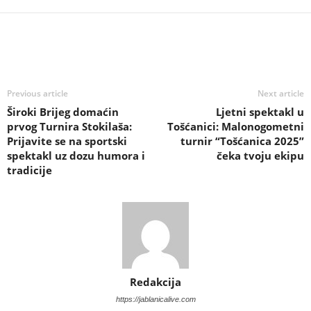
Previous article
Next article
Široki Brijeg domaćin
Ljetni spektakl u
prvog Turnira Stokilaša:
Tošćanici: Malonogometni
Prijavite se na sportski
turnir “Tošćanica 2025”
spektakl uz dozu humora i
čeka tvoju ekipu
tradicije
Redakcija
https://jablanicalive.com