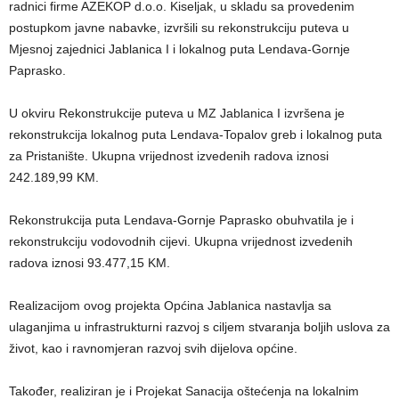
radnici firme AZEKOP d.o.o. Kiseljak, u skladu sa provedenim
postupkom javne nabavke, izvršili su rekonstrukciju puteva u
Mjesnoj zajednici Jablanica I i lokalnog puta Lendava-Gornje
Paprasko.
U okviru Rekonstrukcije puteva u MZ Jablanica I izvršena je
rekonstrukcija lokalnog puta Lendava-Topalov greb i lokalnog puta
za Pristanište. Ukupna vrijednost izvedenih radova iznosi
242.189,99 KM.
Rekonstrukcija puta Lendava-Gornje Paprasko obuhvatila je i
rekonstrukciju vodovodnih cijevi. Ukupna vrijednost izvedenih
radova iznosi 93.477,15 KM.
Realizacijom ovog projekta Općina Jablanica nastavlja sa
ulaganjima u infrastrukturni razvoj s ciljem stvaranja boljih uslova za
život, kao i ravnomjeran razvoj svih dijelova općine.
Također, realiziran je i Projekat Sanacija oštećenja na lokalnim