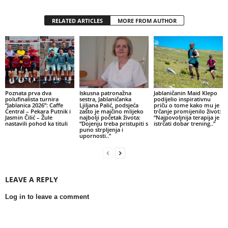
RELATED ARTICLES
MORE FROM AUTHOR
Poznata prva dva
Iskusna patronažna
Jablaničanin Maid Klepo
polufinalista turnira
sestra, Jablaničanka
podijelio inspirativnu
“Jablanica 2026”: Caffe
Ljiljana Palić, podsjeća
priču o tome kako mu je
Central – Pekara Putnik i
zašto je majčino mlijeko
trčanje promijenilo život:
Jasmin Čilić – Žule
najbolji početak života:
“Najpovoljnija terapija je
nastavili pohod ka tituli
“Dojenju treba pristupiti s
istrčati dobar trening..”
puno strpljenja i
upornosti..”
LEAVE A REPLY
Log in to leave a comment