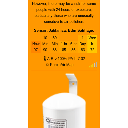
However, there may be a risk for some
people with 24 hours of exposure,
particularly those who are unusually
sensitive to air pollution.
Sensor: Jablanica, Edin Salihagic
10
30
1
Wee
Now
Min
Min
1 hr
6 hr
Day
k
97
90
88
85
86
83
72
🌡
A
B
✓100%
PA-II
7.02
⧉ PurpleAir Map