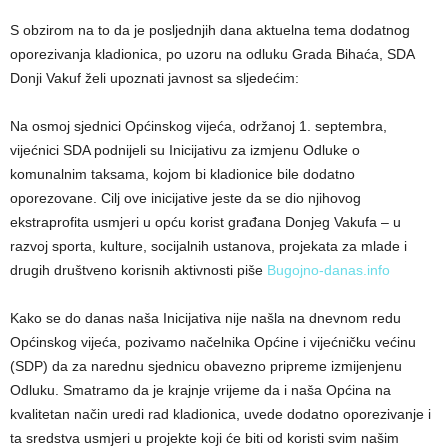
S obzirom na to da je posljednjih dana aktuelna tema dodatnog
oporezivanja kladionica, po uzoru na odluku Grada Bihaća, SDA
Donji Vakuf želi upoznati javnost sa sljedećim:
Na osmoj sjednici Općinskog vijeća, održanoj 1. septembra,
vijećnici SDA podnijeli su Inicijativu za izmjenu Odluke o
komunalnim taksama, kojom bi kladionice bile dodatno
oporezovane. Cilj ove inicijative jeste da se dio njihovog
ekstraprofita usmjeri u opću korist građana Donjeg Vakufa – u
razvoj sporta, kulture, socijalnih ustanova, projekata za mlade i
drugih društveno korisnih aktivnosti piše
Bugojno-danas.info
Kako se do danas naša Inicijativa nije našla na dnevnom redu
Općinskog vijeća, pozivamo načelnika Općine i vijećničku većinu
(SDP) da za narednu sjednicu obavezno pripreme izmijenjenu
Odluku. Smatramo da je krajnje vrijeme da i naša Općina na
kvalitetan način uredi rad kladionica, uvede dodatno oporezivanje i
ta sredstva usmjeri u projekte koji će biti od koristi svim našim