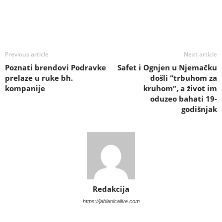
Previous article
Next article
Poznati brendovi Podravke
Safet i Ognjen u Njemačku
prelaze u ruke bh.
došli “trbuhom za
kompanije
kruhom”, a život im
oduzeo bahati 19-
godišnjak
Redakcija
https://jablanicalive.com