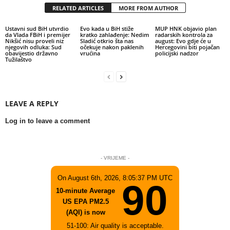
RELATED ARTICLES
MORE FROM AUTHOR
Ustavni sud BiH utvrdio
Evo kada u BiH stiže
MUP HNK objavio plan
da Vlada FBiH i premijer
kratko zahlađenje: Nedim
radarskih kontrola za
Nikšić nisu proveli niz
Sladić otkrio šta nas
august: Evo gdje će u
njegovih odluka: Sud
očekuje nakon paklenih
Hercegovini biti pojačan
obavijestio državno
vrućina
policijski nadzor
Tužilaštvo
LEAVE A REPLY
Log in to leave a comment
- VRIJEME -
On August 6th, 2026, 8:05:37 PM UTC
90
10-minute Average
US EPA PM2.5
(AQI) is now
51-100: Air quality is acceptable.