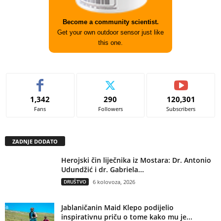
Become a community scientist.
Get your own outdoor sensor just like
this one.
1,342
290
120,301
Fans
Followers
Subscribers
ZADNJE DODATO
Herojski čin liječnika iz Mostara: Dr. Antonio
Udundžić i dr. Gabriela...
DRUŠTVO
6 kolovoza, 2026
Jablaničanin Maid Klepo podijelio
inspirativnu priču o tome kako mu je...