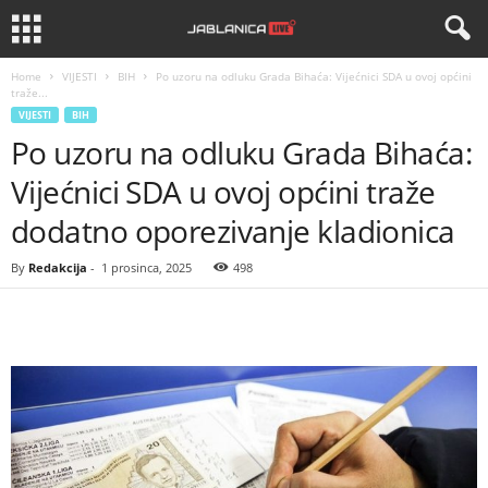
Home
VIJESTI
BIH
Po uzoru na odluku Grada Bihaća: Vijećnici SDA u ovoj općini
traže...
VIJESTI
BIH
Po uzoru na odluku Grada Bihaća:
Vijećnici SDA u ovoj općini traže
dodatno oporezivanje kladionica
By
Redakcija
-
1 prosinca, 2025
498